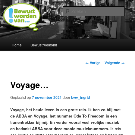
Spring
Een blog door Ingrid Albers
naar
Zoek
de
primaire
Nederland bewust maken van…
inhoud
Hoofdmenu
Home
Bewust welkom!
Berichtnavigatie
←
Vorige
Volgende
→
Voyage…
Geplaatst op
7 november 2021
door
bwv_ingrid
Voyage, het heule leven is een grote reis. Ik ben zo blij met
de ABBA en Voyage, het nummer Ode To Freedom is een
tranentrekker bij mij. En verder vooral veel vrolijke muziek
en bedankt ABBA voor deze mooie muzieknummers.
Ik reis
een beetje op visite naar mensen en verder fietsen en fietsen om