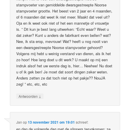
stampvoeter van gemiddelde dwarsgestreepte Noorse
stampvoeter grootte. Het beest van 2 jaar en 4 maanden,
of 6 maanden dat weet ik niet meer. Maakt dat veel uit?
Oja en ik weet ook niet of het een mannetje of vrouwtje
is. ” Dit kun je best lang uitwerken: “Echt waar? Weet u
dat zeker? Kunt u anders de fabrikant even bellen? wat?
Nee, ik sta erop, mevrouw! Wat? heeft u nog nooit van
een dwarsgestreepte Noorse stampvoeter gehoord?
Volgens mij hebt u weinig verstand van dieren, als ik het
zo hoor! Hoe lang doet u dit werk? U maakt op mij een
indruk alsof het uw eerste dag is, hier… Neehee! Nu doet
u of ik gek ben! Je moet dat soort dingen zeker weten.
Anders zetten ze dat toch niet op het pakje?? NouJA
zeg! ” etc, etc, etc
↓
Antwoorden
Jan
op
13 november 2021 om 19:01
schreef:
en dan de volgende dag met de slippers terugkomen: ze