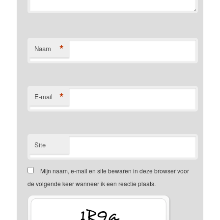
*
Naam
*
E-mail
Site
Mijn naam, e-mail en site bewaren in deze browser voor
de volgende keer wanneer ik een reactie plaats.
5OzR