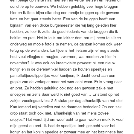
conditie op te bouwen. We hebben gelukkig veel hoge bruggen
hier en ik fiets bijna elke dag een rondje bruggen op de gewone
fiets en het gaat steeds beter. Een van de bruggen heeft een
bijnaam van een dikke burgemeester die wij lang geleden hier
hadden, zo leer ik zelfs de geschiedenis van de bruggen die ik
beklim en pret. Het is leuk om lekker dom om mij heen te kijken
onderweg en mooie foto’s te nemen, de ganzen komen ook weer
terug op de weilanden. En tijdens het fietsen zijn er nog steeds
heul veul vliegjes of mugjes, zwermen, wat moeten ze hier in
november? Ik was ook op kraamvisite geweest bij een nieuw
konijn en in de dierenwinkel hadden ze houten speeltjes en
pantoffeltjes/slippertjes voor konijnen, ik dacht eerst aan een
grapje van de verkoper maar het was echt waar. Er is vraag naar
en pret. Ze hadden gelukkig ook nog een gewoon zakje met
snoepjes en zelfs daar werd ik niet goed van… Er stond op het
zakje, voedingsadvies: 2-5 stuks per dag afhankelijk van het dier.
Kan iemand mij vertellen wat ze daarmee bedoelen? Op een zak
drop staat toch ook niet, afhankelijk van het mens zoveel
dropjes? Het wordt tijd om weer echt te gaan werken merk ik voor
mijn geest en pret. Ik had de speeltjes toch gekocht voor het
konijn en het konijn speelde er zowaar mee en het bazinnetje had