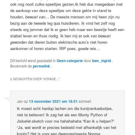
ook nog nooit zulke speeltjes gezien.Ik heb dus meegedaan met
de aankoop van deze speeltjes om deze gekte in stand te
houden,
bewust van…
De meeste mensen om mij heen zijn nu
bezig aan de tweede leg qua huisdieren. Ik vind het zelf nog
steeds erg jammer dat ik er geen heb maar een beestje heeft een
stabiel leven en thuis nodig. Ik ben mij er ook van
bewust
geworden
dat dieren buiten elektrische auto’s niet horen
aankomen of horen starten. RIP poes, goede reis…
Dit bericht werd geplaatst in
Geen categorie
door
bwv_ingrid
.
Bookmark de
permalink
.
2 GEDACHTEN OVER “
VOYAGE…
”
Jan
op
13 november 2021 om 18:51
schreef:
ik moest echt hardop lachen om die konijnenkadootjes,
niet te believen! Ik zag het als een Monty Python of
Jiskefet-sketch voor me hahahahaha “Kan ik u helpen?”
“Ja, wat wordt er precies bedoeld met afhankelijk van het
konijn? Het is voor een dwarsgestreepte Noorse