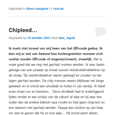
Geplaatst in
Geen categorie
|
1
reactie
Chipleed…
Geplaatst op
19 oktober 2021
door
bwv_ingrid
Ik merk niet zoveel om mij heen van het QR-code gedoe. Ik
ben mij er wel van
bewust
hoe buitengesloten mensen zich
voelen zonder QR-code of ongevaccineerd, vreselijk.
Het is
maar goed dat we nog niet gechipt moeten worden. Ik was laatst
getuige van een praatje op straat tussen restafvalafvalbakken op
de stoep. De restafvalbakken waren geleegd en zouden na het
legen gechipt worden. De chip mensen waren blijkbaar net langs
geweest en er stond een afvalbak te huilen in zijn eentje. Ik bleef
even staan om te luisteren… Deze afvalbak had al onderliggend
lijden omdat er een stukje van de zijkant af was en hij was iets
ouder dan de andere bakken qua model en had geen chipnest en
kon daarom niet gechipt worden. Hoppa een sticker op zijn klep
om aan te geven dat hij zo fout was… Hij stond eerst alleen,