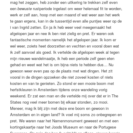
mag het zeggen, heb zonder een uitkering te trekken zelf even
een
bewuste
rustperiode ingelast om weer helemaal fit te worden,
werk er zelf aan, hoop met een maand of wat weer aan het werk
te gaan ergens, kan in de tussentijd even alle puntjes weer op de
i van Ingrid zetten. En ja ik heb weer veel meegemaakt het
afgelopen jaar en nee ik ben niet zielig en pret. Er waren ook
fantastische momenten namelijk het afgelopen jaar. Ik kom er
wel weer, zoiets heet doorzetten en vechten en vooral doen wat
ik zelf aanvoel als goed. Ik vertelde de afgelopen week al tegen
mijn nieuwe wandelmaatje, ik heb een periode zelf geen eten
gehad en weet wat het is om bijna niets te hebben dus… Nu
gewoon weer even pas op de plaats met wat dingen. Het zit
vooral in de dingen opzoeken die niet zoveel kosten of niets
kosten en van te genieten. Zo stond er een mooie boom met
herfstkleuren in Amsterdam tijdens onze wandeling vorig
weekend. Er zat een man en die vertelde mij over dat er in The
States nog veel meer bomen bij elkaar stonden, zo mooi.
Meneer, mag ik blij zijn met deze ene boom en gewoon in
Amsterdam en in eigen land? Ik voel mij soms zo onbegrepen en
pret. We waren naar het Namenmonument geweest en met een
kortingskaartje naar het Joods Museum en naar de Portugese