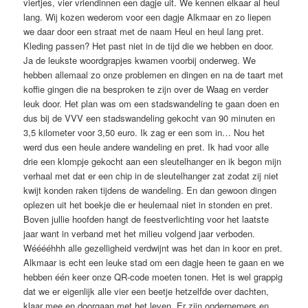
viertjes, vier vriendinnen een dagje uit. We kennen elkaar al heul
lang. Wij kozen wederom voor een dagje Alkmaar en zo liepen
we daar door een straat met de naam Heul en heul lang pret.
Kleding passen? Het past niet in de tijd die we hebben en door.
Ja de leukste woordgrapjes kwamen voorbij onderweg. We
hebben allemaal zo onze problemen en dingen en na de taart met
koffie gingen die na besproken te zijn over de Waag en verder
leuk door. Het plan was om een stadswandeling te gaan doen en
dus bij de VVV een stadswandeling gekocht van 90 minuten en
3,5 kilometer voor 3,50 euro. Ik zag er een som in… Nou het
werd dus een heule andere wandeling en pret. Ik had voor alle
drie een klompje gekocht aan een sleutelhanger en ik begon mijn
verhaal met dat er een chip in de sleutelhanger zat zodat zij niet
kwijt konden raken tijdens de wandeling. En dan gewoon dingen
oplezen uit het boekje die er heulemaal niet in stonden en pret.
Boven jullie hoofden hangt de feestverlichting voor het laatste
jaar want in verband met het milieu volgend jaar verboden.
Wééééhhh alle gezelligheid verdwijnt was het dan in koor en pret.
Alkmaar is echt een leuke stad om een dagje heen te gaan en we
hebben één keer onze QR-code moeten tonen. Het is wel grappig
dat we er eigenlijk alle vier een beetje hetzelfde over dachten,
klaar mee en doorgaan met het leven. Er zijn ondernemers en