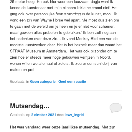
25 meter hoog! En ook hier weer een leerzaam dagje want ik
kende de kunstenaar met mijn bijnaam Inkie helemaal niet! Het
ging ook over persoonlijke
bewustwording
in de kunst, mooi. Ik
vond een zin van Wayne Horse wel apart. “Je moet dus zien om
te gaan met de wereld om je heen en je er niet voor schamen,
maar gewoon alles proberen te gebruiken.” Ik ben zelf nog aan
het nadenken over deze zin… Ik vond Monkey Bird een van de
mooiste kunstwerken daar. Het is het bezoek meer dan waard het
STRAAT Museum in Amsterdam. Het was ook bijzonder om te
zien hoe er steeds meer hoge gebouwen verrijzen in Noord,
wonen willen we allemaal of zoiets. Ik zou er een schilderij van
maken en pret.
Geplaatst in
Geen categorie
|
Geef een reactie
Mutsendag…
Geplaatst op
2 oktober 2021
door
bwv_ingrid
Het was vandaag weer onze jaarlijkse mutsendag.
Met zijn