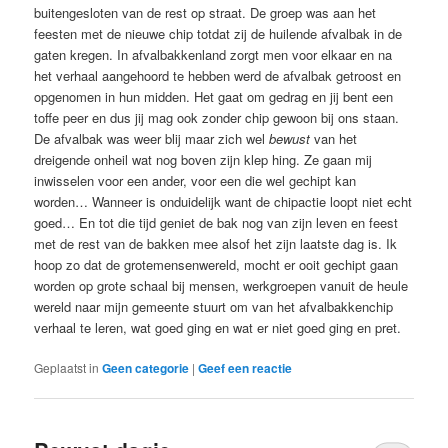
buitengesloten van de rest op straat. De groep was aan het
feesten met de nieuwe chip totdat zij de huilende afvalbak in de
gaten kregen. In afvalbakkenland zorgt men voor elkaar en na
het verhaal aangehoord te hebben werd de afvalbak getroost en
opgenomen in hun midden. Het gaat om gedrag en jij bent een
toffe peer en dus jij mag ook zonder chip gewoon bij ons staan.
De afvalbak was weer blij maar zich wel
bewust
van het
dreigende onheil wat nog boven zijn klep hing. Ze gaan mij
inwisselen voor een ander, voor een die wel gechipt kan
worden… Wanneer is onduidelijk want de chipactie loopt niet echt
goed… En tot die tijd geniet de bak nog van zijn leven en feest
met de rest van de bakken mee alsof het zijn laatste dag is. Ik
hoop zo dat de grotemensenwereld, mocht er ooit gechipt gaan
worden op grote schaal bij mensen, werkgroepen vanuit de heule
wereld naar mijn gemeente stuurt om van het afvalbakkenchip
verhaal te leren, wat goed ging en wat er niet goed ging en pret.
Geplaatst in
Geen categorie
|
Geef een reactie