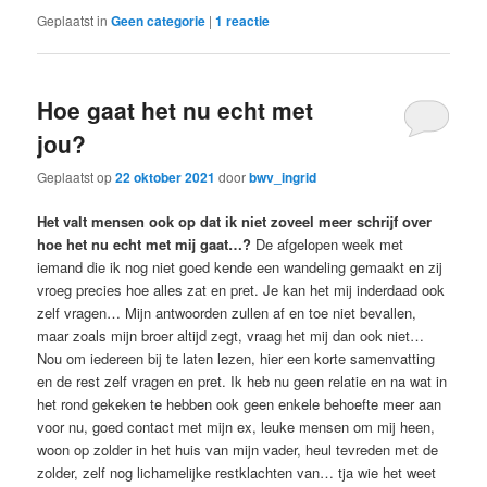
Geplaatst in
Geen categorie
|
1
reactie
Hoe gaat het nu echt met
jou?
Geplaatst op
22 oktober 2021
door
bwv_ingrid
Het valt mensen ook op dat ik niet zoveel meer schrijf over
hoe het nu echt met mij gaat…?
De afgelopen week met
iemand die ik nog niet goed kende een wandeling gemaakt en zij
vroeg precies hoe alles zat en pret. Je kan het mij inderdaad ook
zelf vragen… Mijn antwoorden zullen af en toe niet bevallen,
maar zoals mijn broer altijd zegt, vraag het mij dan ook niet…
Nou om iedereen bij te laten lezen, hier een korte samenvatting
en de rest zelf vragen en pret. Ik heb nu geen relatie en na wat in
het rond gekeken te hebben ook geen enkele behoefte meer aan
voor nu, goed contact met mijn ex, leuke mensen om mij heen,
woon op zolder in het huis van mijn vader, heul tevreden met de
zolder, zelf nog lichamelijke restklachten van… tja wie het weet