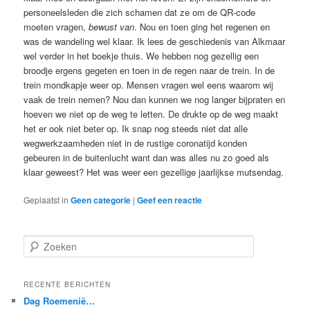
personeelsleden die zich schamen dat ze om de QR-code
moeten vragen,
bewust van
. Nou en toen ging het regenen en
was de wandeling wel klaar. Ik lees de geschiedenis van Alkmaar
wel verder in het boekje thuis. We hebben nog gezellig een
broodje ergens gegeten en toen in de regen naar de trein. In de
trein mondkapje weer op. Mensen vragen wel eens waarom wij
vaak de trein nemen? Nou dan kunnen we nog langer bijpraten en
hoeven we niet op de weg te letten. De drukte op de weg maakt
het er ook niet beter op. Ik snap nog steeds niet dat alle
wegwerkzaamheden niet in de rustige coronatijd konden
gebeuren in de buitenlucht want dan was alles nu zo goed als
klaar geweest? Het was weer een gezellige jaarlijkse mutsendag.
Geplaatst in
Geen categorie
|
Geef een reactie
Z
o
e
k
RECENTE BERICHTEN
e
Dag Roemenië…
n