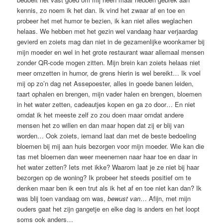
kennis, zo noem ik het dan. Ik vind het zwaar af en toe en
probeer het met humor te bezien, ik kan niet alles weglachen
helaas. We hebben met het gezin wel vandaag haar verjaardag
gevierd en zoiets mag dan niet in de gezamenlijke woonkamer bij
mijn moeder en wel in het grote restaurant waar allemaal mensen
zonder QR-code mogen zitten. Mijn brein kan zoiets helaas niet
meer omzetten in humor, de grens hierin is wel bereikt… Ik voel
mij op zo’n dag net Assepoester, alles in goede banen leiden,
taart ophalen en brengen, mijn vader halen en brengen, bloemen
in het water zetten, cadeautjes kopen en ga zo door… En niet
omdat ik het meeste zelf zo zou doen maar omdat andere
mensen het zo willen en dan maar hopen dat zij er blij van
worden… Ook zoiets, iemand laat dan met de beste bedoeling
bloemen bij mij aan huis bezorgen voor mijn moeder. Wie kan die
tas met bloemen dan weer meenemen naar haar toe en daar in
het water zetten? Iets met ikke? Waarom laat je ze niet bij haar
bezorgen op de woning? Ik probeer het steeds positief om te
denken maar ben ik een trut als ik het af en toe niet kan dan? Ik
was blij toen vandaag om was,
bewust van
… Afijn, met mijn
ouders gaat het zijn gangetje en elke dag is anders en het loopt
soms ook anders…