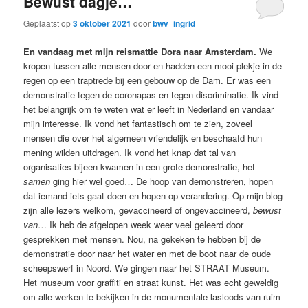
Bewust dagje…
Geplaatst op
3 oktober 2021
door
bwv_ingrid
En vandaag met mijn reismattie Dora naar Amsterdam.
We
kropen tussen alle mensen door en hadden een mooi plekje in de
regen op een traptrede bij een gebouw op de Dam. Er was een
demonstratie tegen de coronapas en tegen discriminatie. Ik vind
het belangrijk om te weten wat er leeft in Nederland en vandaar
mijn interesse. Ik vond het fantastisch om te zien, zoveel
mensen die over het algemeen vriendelijk en beschaafd hun
mening wilden uitdragen. Ik vond het knap dat tal van
organisaties bijeen kwamen in een grote demonstratie, het
samen
ging hier wel goed… De hoop van demonstreren, hopen
dat iemand iets gaat doen en hopen op verandering. Op mijn blog
zijn alle lezers welkom, gevaccineerd of ongevaccineerd,
bewust
van
… Ik heb de afgelopen week weer veel geleerd door
gesprekken met mensen. Nou, na gekeken te hebben bij de
demonstratie door naar het water en met de boot naar de oude
scheepswerf in Noord. We gingen naar het STRAAT Museum.
Het museum voor graffiti en straat kunst. Het was echt geweldig
om alle werken te bekijken in de monumentale lasloods van ruim