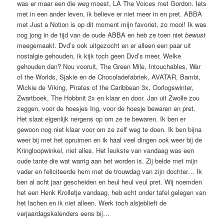
was er maar een die weg moest, LA The Voices met Gordon. Iets
met in een ander leven, ik believe er niet meer in en pret. ABBA
met Just a Notion is op dit moment mijn favoriet, zo mooi! Ik was
nog jong in de tijd van de oude ABBA en heb ze toen niet
bewust
meegemaakt. Dvd’s ook uitgezocht en er alleen een paar uit
nostalgie gehouden, ik kijk toch geen Dvd’s meer. Welke
gehouden dan? Nou vooruit, The Green Mile, Intouchables, War
of the Worlds, Sjakie en de Chocoladefabriek, AVATAR, Bambi,
Wickie de Viking, Pirates of the Caribbean 3x, Oorlogswinter,
Zwartboek, The Hobbnit 2x en klaar en door. Jan uit Zwolle zou
zeggen, voor de hoesjes Ing, voor de hoesje bewaren en pret.
Het slaat eigenlijk nergens op om ze te bewaren. Ik ben er
gewoon nog niet klaar voor om ze zelf weg te doen. Ik ben bijna
weer bij met het opruimen en ik haal veel dingen ook weer bij de
Kringloopwinkel, niet alles. Het leukste van vandaag was een
oude tante die wat warrig aan het worden is. Zij belde met mijn
vader en feliciteerde hem met de trouwdag van zijn dochter… Ik
ben al acht jaar gescheiden en heul heul veul pret. Wij noemden
het een Henk Krolletje vandaag, heb echt onder tafel gelegen van
het lachen en ik niet alleen. Werk toch alsjeblieft de
verjaardagskalenders eens bij…