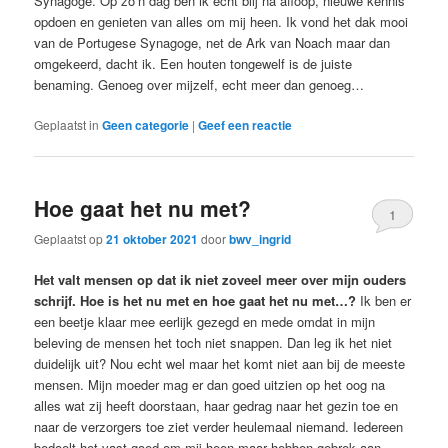
Synagoge. Op zo’n dag ben ik echt blij na afloop, nieuwe kennis
opdoen en genieten van alles om mij heen. Ik vond het dak mooi
van de Portugese Synagoge, net de Ark van Noach maar dan
omgekeerd, dacht ik. Een houten tongewelf is de juiste
benaming. Genoeg over mijzelf, echt meer dan genoeg…
Geplaatst in
Geen categorie
|
Geef een reactie
Hoe gaat het nu met?
1
Geplaatst op
21 oktober 2021
door
bwv_ingrid
Het valt mensen op dat ik niet zoveel meer over mijn ouders
schrijf. Hoe is het nu met en hoe gaat het nu met…?
Ik ben er
een beetje klaar mee eerlijk gezegd en mede omdat in mijn
beleving de mensen het toch niet snappen. Dan leg ik het niet
duidelijk uit? Nou echt wel maar het komt niet aan bij de meeste
mensen. Mijn moeder mag er dan goed uitzien op het oog na
alles wat zij heeft doorstaan, haar gedrag naar het gezin toe en
naar de verzorgers toe ziet verder heulemaal niemand. Iedereen
bedoelt het vast goed om mij heen maar hebben gebrek aan