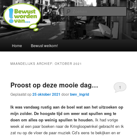
Spring
Spring
Een blog door Ingrid Albers
naar
naar
Zoek
de
de
primaire
secundaire
Nederland bewust maken van…
inhoud
inhoud
Hoofdmenu
Home
Bewust welkom!
MAANDELIJKS ARCHIEF:
OKTOBER 2021
Proost op deze mooie dag…
1
Geplaatst op
25 oktober 2021
door
bwv_ingrid
Ik was vandaag rustig aan de boel wat aan het uitzoeken op
mijn zolder. De hoogste tijd om weer wat spullen weg te
doen om alles op weinig spullen te houden.
Ik had vorige
week al een paar boeken naar de Kringloopwinkel gebracht en ik
zat nu op de vloer de paar muziek Cd’s eens te bekijken en er