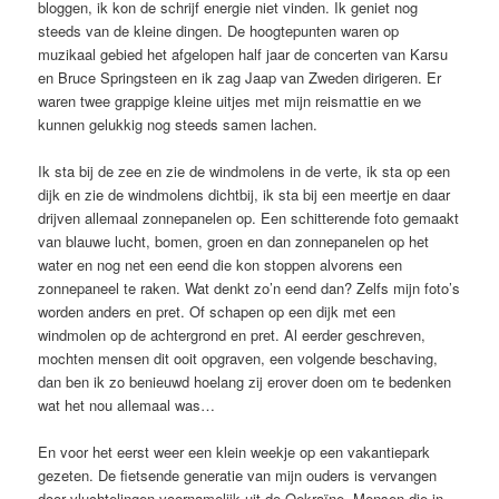
bloggen, ik kon de schrijf energie niet vinden. Ik geniet nog
steeds van de kleine dingen. De hoogtepunten waren op
muzikaal gebied het afgelopen half jaar de concerten van Karsu
en Bruce Springsteen en ik zag Jaap van Zweden dirigeren. Er
waren twee grappige kleine uitjes met mijn reismattie en we
kunnen gelukkig nog steeds samen lachen.
Ik sta bij de zee en zie de windmolens in de verte, ik sta op een
dijk en zie de windmolens dichtbij, ik sta bij een meertje en daar
drijven allemaal zonnepanelen op. Een schitterende foto gemaakt
van blauwe lucht, bomen, groen en dan zonnepanelen op het
water en nog net een eend die kon stoppen alvorens een
zonnepaneel te raken. Wat denkt zo’n eend dan? Zelfs mijn foto’s
worden anders en pret. Of schapen op een dijk met een
windmolen op de achtergrond en pret. Al eerder geschreven,
mochten mensen dit ooit opgraven, een volgende beschaving,
dan ben ik zo benieuwd hoelang zij erover doen om te bedenken
wat het nou allemaal was…
En voor het eerst weer een klein weekje op een vakantiepark
gezeten. De fietsende generatie van mijn ouders is vervangen
door vluchtelingen voornamelijk uit de Oekraïne. Mensen die in