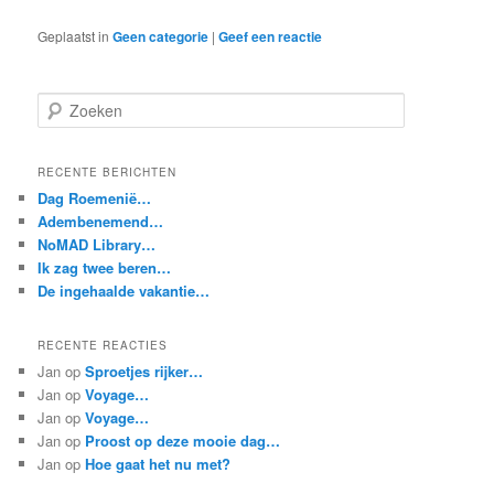
Geplaatst in
Geen categorie
|
Geef een reactie
Z
o
e
k
RECENTE BERICHTEN
e
Dag Roemenië…
n
Adembenemend…
NoMAD Library…
Ik zag twee beren…
De ingehaalde vakantie…
RECENTE REACTIES
Jan
op
Sproetjes rijker…
Jan
op
Voyage…
Jan
op
Voyage…
Jan
op
Proost op deze mooie dag…
Jan
op
Hoe gaat het nu met?