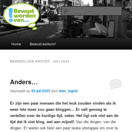
Spring
Spring
Een blog door Ingrid Albers
naar
naar
Zoek
de
de
primaire
secundaire
Nederland bewust maken van…
inhoud
inhoud
Hoofdmenu
Home
Bewust welkom!
MAANDELIJKS ARCHIEF:
JULI 2023
Anders…
Geplaatst op
25 juli 2023
door
bwv_ingrid
Er zijn een paar mensen die het leuk zouden vinden als ik
weer iets meer zou gaan bloggen… Er valt genoeg te
vertellen over de huidige tijd, zeker. Het ligt ook niet aan de
tijd dat ik niet blog, wel aan mijzelf.
Van die dingen, van die
dingen. Er waren ook best een paar leuke uitstapjes om over te