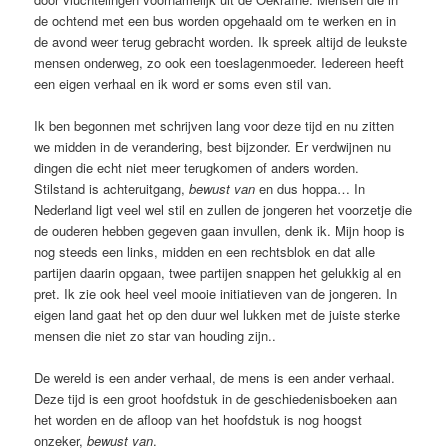
de ochtend met een bus worden opgehaald om te werken en in
de avond weer terug gebracht worden. Ik spreek altijd de leukste
mensen onderweg, zo ook een toeslagenmoeder. Iedereen heeft
een eigen verhaal en ik word er soms even stil van.
Ik ben begonnen met schrijven lang voor deze tijd en nu zitten
we midden in de verandering, best bijzonder. Er verdwijnen nu
dingen die echt niet meer terugkomen of anders worden.
Stilstand is achteruitgang,
bewust van
en dus hoppa… In
Nederland ligt veel wel stil en zullen de jongeren het voorzetje die
de ouderen hebben gegeven gaan invullen, denk ik. Mijn hoop is
nog steeds een links, midden en een rechtsblok en dat alle
partijen daarin opgaan, twee partijen snappen het gelukkig al en
pret. Ik zie ook heel veel mooie initiatieven van de jongeren. In
eigen land gaat het op den duur wel lukken met de juiste sterke
mensen die niet zo star van houding zijn..
De wereld is een ander verhaal, de mens is een ander verhaal.
Deze tijd is een groot hoofdstuk in de geschiedenisboeken aan
het worden en de afloop van het hoofdstuk is nog hoogst
onzeker,
bewust van
.