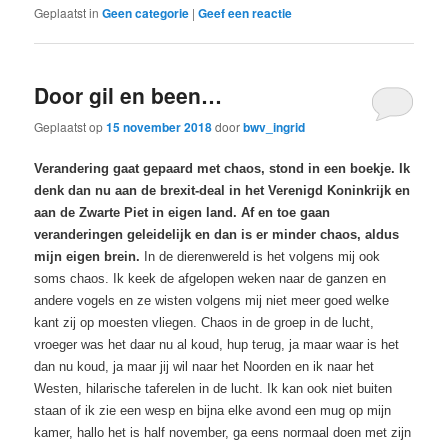
Geplaatst in
Geen categorie
|
Geef een reactie
Door gil en been…
Geplaatst op
15 november 2018
door
bwv_ingrid
Verandering gaat gepaard met chaos, stond in een boekje. Ik
denk dan nu aan de brexit-deal in het Verenigd Koninkrijk en
aan de Zwarte Piet in eigen land. Af en toe gaan
veranderingen geleidelijk en dan is er minder chaos, aldus
mijn eigen brein.
In de dierenwereld is het volgens mij ook
soms chaos. Ik keek de afgelopen weken naar de ganzen en
andere vogels en ze wisten volgens mij niet meer goed welke
kant zij op moesten vliegen. Chaos in de groep in de lucht,
vroeger was het daar nu al koud, hup terug, ja maar waar is het
dan nu koud, ja maar jij wil naar het Noorden en ik naar het
Westen, hilarische taferelen in de lucht. Ik kan ook niet buiten
staan of ik zie een wesp en bijna elke avond een mug op mijn
kamer, hallo het is half november, ga eens normaal doen met zijn