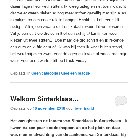
daarin lagen heul veul stiften. Ik kreeg uitleg en net toen ik dacht
dat we er waren bleken er nog meer stiften gezellig met zijn allen
in pakjes op een ander rek te hangen. Ehhhh, ik heb een stift
nodig… Afijn, een zwarte stift en ik dacht weer dat we er waren…
Wil je een stift die dik schrijft of dun schrijft? En ik kon weer
kiezen uit twee stiften… Doe maar die dik schrijft en ik rekende
een euro en vijftig cent af. Ik was blij toen ik weer buiten stond,
het werd mij even zwart voor de ogen en teveel allemaal met mijn
wens voor een zwarte stift op Black Friday…
Geplaatst in
Geen categorie
|
Geef een reactie
Welkom Sinterklaas…
Geplaatst op
18 november 2018
door
bwv_ingrid
Het was gisteren de intocht van Sinterklaas in Amstelveen. Ik
kwam na een paar boodschappen uit op het plein en daar
was men in afwachting van de aankomst van Sinterklaas. Bij