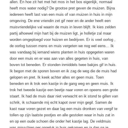
allen. En hoe zit het met het mos in het bos eigenlijk, normaal
heeft mos water nodig? De grootse pret geven de muizen. Bijna
iedereen heeft last van een muis of van muizen in huis in mijn
omgeving. De ene vriendin zet gif neer en de ander heeft een
muisvriendelijke val waarin de muis in leven blijft. Ik kies zelden
partij alhoewel mijn hart bij de muizen ligt, je holletje zal maar
worden omgeploegd voor huizen en bedrijven. Er is veel oorlog ,
de oorlog tussen mens en muis vergeten we nog wel eens… Ik
was vandaag bij iemand wiens planten in huis opgegeten waren
door een muis en er was aan van alles gegeten in huis, van
boven tot beneden. Er stonden inmiddels twee bakjes gif in huis.
Ik begon met de sporen boven en ik zag de weg die de muis had
gelopen en pret. Ik keek achter alles en geen muis. Toen
beneden en ik trok een kastje in de gang weg en geen muis. Ik
trok het tweede kastje een beetje naar voren en opeens een grote
staart. Ik had de muis daar niet verwacht en ik stond te gillen van
schrik, ik schaamde mij echt kapot over mijn gegil. Samen de
kast naar voren gezet en daar lag een muis dronken van vergif te
tollen op zijn laatste pootjes en alle gestolen waar in huis zat in
en op een oude schoen die onder het kastje lag. De veldmuis
was misschien per ongeluk in huis gekomen en ja dan ga je