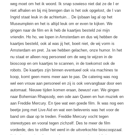
weg moet om het ik woord. Ik snap sowieso niet dat ze de I er
niet afhalen en bij mij brengen dan is het ook opgelost, de I van
Ingrid staat leuk in de achtertuin… De ijsbaan lag al op het
Museumplein en het is altijd leuk om er even te kijken. We
gingen naar de film en ik heb de kaartjes besteld zei mijn
vriendin. Ho ho, we lopen in Amsterdam en dus wij hebben de
kaartjes besteld, ook al was jij het, boeit niet, de wij vorm is
Amsterdam en pret. Ja we hebben gelachen, onze humor. In het
nu staat er alleen nog personeel om de weg te wijzen in de
bioscoop en om kaartjes te scannen, in de toekomst ook de
robots. De kaartjes zijn binnen eventueel ook via machines te
koop, komt geen mens meer aan te pas. De catering was nog
wel een vrouw aan personeel en zij is ook vervangbaar door een
automaat. Nieuwe tijden komen eraan,
bewust van
. We gingen
naar Bohemian Rhapsody, een ode aan Queen en hun muziek en
aan Freddie Mercury. En tjee wat een goede film. Ik was nog een
beetje jong met Live Aid en wat een belevenis was het voor de
band om daar op te treden. Freddie Mercury vocht tegen
stereotypes en vooral tegen zichzelf. Des te meer de film
vorderde, des te stiller het werd in de uitverkochte bioscoopzaal.