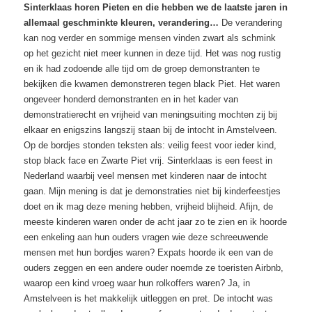
Sinterklaas horen Pieten en die hebben we de laatste jaren in
allemaal geschminkte kleuren, verandering…
De verandering
kan nog verder en sommige mensen vinden zwart als schmink
op het gezicht niet meer kunnen in deze tijd. Het was nog rustig
en ik had zodoende alle tijd om de groep demonstranten te
bekijken die kwamen demonstreren tegen black Piet. Het waren
ongeveer honderd demonstranten en in het kader van
demonstratierecht en vrijheid van meningsuiting mochten zij bij
elkaar en enigszins langszij staan bij de intocht in Amstelveen.
Op de bordjes stonden teksten als: veilig feest voor ieder kind,
stop black face en Zwarte Piet vrij. Sinterklaas is een feest in
Nederland waarbij veel mensen met kinderen naar de intocht
gaan. Mijn mening is dat je demonstraties niet bij kinderfeestjes
doet en ik mag deze mening hebben, vrijheid blijheid. Afijn, de
meeste kinderen waren onder de acht jaar zo te zien en ik hoorde
een enkeling aan hun ouders vragen wie deze schreeuwende
mensen met hun bordjes waren? Expats hoorde ik een van de
ouders zeggen en een andere ouder noemde ze toeristen Airbnb,
waarop een kind vroeg waar hun rolkoffers waren? Ja, in
Amstelveen is het makkelijk uitleggen en pret. De intocht was