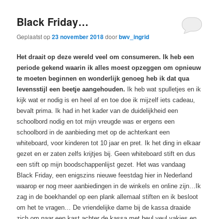
Black Friday…
Geplaatst op
23 november 2018
door
bwv_ingrid
Het draait op deze wereld veel om consumeren. Ik heb een
periode gekend waarin ik alles moest opzeggen om opnieuw
te moeten beginnen en wonderlijk genoeg heb ik dat qua
levensstijl een beetje aangehouden.
Ik heb wat spulletjes en ik
kijk wat er nodig is en heel af en toe doe ik mijzelf iets cadeau,
bevalt prima. Ik had in het kader van de duidelijkheid een
schoolbord nodig en tot mijn vreugde was er ergens een
schoolbord in de aanbieding met op de achterkant een
whiteboard, voor kinderen tot 10 jaar en pret. Ik het ding in elkaar
gezet en er zaten zelfs krijtjes bij. Geen whiteboard stift en dus
een stift op mijn boodschappenlijst gezet. Het was vandaag
Black Friday, een enigszins nieuwe feestdag hier in Nederland
waarop er nog meer aanbiedingen in de winkels en online zijn…Ik
zag in de boekhandel op een plank allemaal stiften en ik besloot
om het te vragen… De vriendelijke dame bij de kassa draaide
zich om naar een kast achter de kassa met heul veul vakjes en