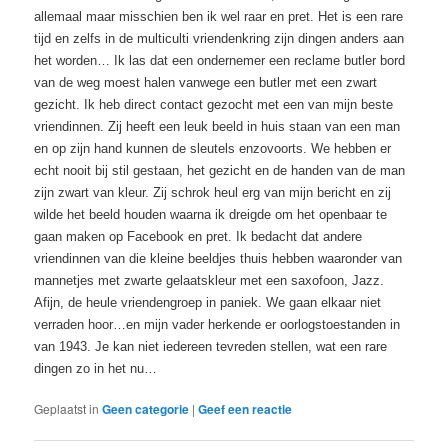
allemaal maar misschien ben ik wel raar en pret. Het is een rare
tijd en zelfs in de multiculti vriendenkring zijn dingen anders aan
het worden… Ik las dat een ondernemer een reclame butler bord
van de weg moest halen vanwege een butler met een zwart
gezicht. Ik heb direct contact gezocht met een van mijn beste
vriendinnen. Zij heeft een leuk beeld in huis staan van een man
en op zijn hand kunnen de sleutels enzovoorts. We hebben er
echt nooit bij stil gestaan, het gezicht en de handen van de man
zijn zwart van kleur. Zij schrok heul erg van mijn bericht en zij
wilde het beeld houden waarna ik dreigde om het openbaar te
gaan maken op Facebook en pret. Ik bedacht dat andere
vriendinnen van die kleine beeldjes thuis hebben waaronder van
mannetjes met zwarte gelaatskleur met een saxofoon, Jazz.
Afijn, de heule vriendengroep in paniek. We gaan elkaar niet
verraden hoor…en mijn vader herkende er oorlogstoestanden in
van 1943. Je kan niet iedereen tevreden stellen, wat een rare
dingen zo in het nu…
Geplaatst in
Geen categorie
|
Geef een reactie