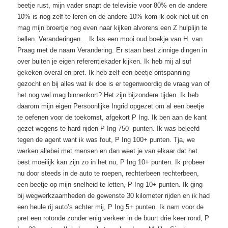
beetje rust, mijn vader snapt de televisie voor 80% en de andere
10% is nog zelf te leren en de andere 10% kom ik ook niet uit en
mag mijn broertje nog even naar kijken alvorens een Z hulplijn te
bellen. Veranderingen… Ik las een mooi oud boekje van H. van
Praag met de naam Verandering. Er staan best zinnige dingen in
over buiten je eigen referentiekader kijken. Ik heb mij al suf
gekeken overal en pret. Ik heb zelf een beetje ontspanning
gezocht en bij alles wat ik doe is er tegenwoordig de vraag van of
het nog wel mag binnenkort? Het zijn bijzondere tijden. Ik heb
daarom mijn eigen Persoonlijke Ingrid opgezet om al een beetje
te oefenen voor de toekomst, afgekort P Ing. Ik ben aan de kant
gezet wegens te hard rijden P Ing 750- punten. Ik was beleefd
tegen de agent want ik was fout, P Ing 100+ punten. Tja, we
werken allebei met mensen en dan weet je van elkaar dat het
best moeilijk kan zijn zo in het nu, P Ing 10+ punten. Ik probeer
nu door steeds in de auto te roepen, rechterbeen rechterbeen,
een beetje op mijn snelheid te letten, P Ing 10+ punten. Ik ging
bij wegwerkzaamheden de gewenste 30 kilometer rijden en ik had
een heule rij auto’s achter mij, P Ing 5+ punten. Ik nam voor de
pret een rotonde zonder enig verkeer in de buurt drie keer rond, P