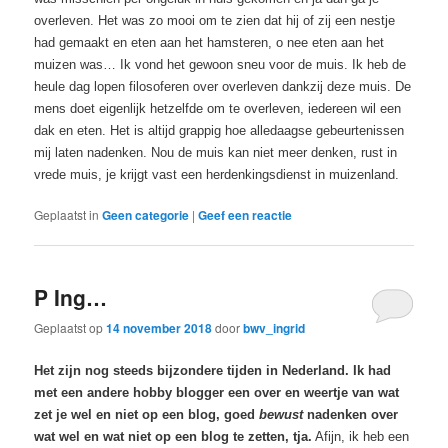
overleven. Het was zo mooi om te zien dat hij of zij een nestje
had gemaakt en eten aan het hamsteren, o nee eten aan het
muizen was… Ik vond het gewoon sneu voor de muis. Ik heb de
heule dag lopen filosoferen over overleven dankzij deze muis. De
mens doet eigenlijk hetzelfde om te overleven, iedereen wil een
dak en eten. Het is altijd grappig hoe alledaagse gebeurtenissen
mij laten nadenken. Nou de muis kan niet meer denken, rust in
vrede muis, je krijgt vast een herdenkingsdienst in muizenland.
Geplaatst in
Geen categorie
|
Geef een reactie
P Ing…
Geplaatst op
14 november 2018
door
bwv_ingrid
Het zijn
nog steeds
bijzondere tijden in Nederland.
Ik had
met een andere hobby blogger een
over en weertje van wat
zet je wel en niet op een blog, goed
bewust
nadenken over
wat wel en
wat
niet op
een blog
te zetten,
tja
.
Afijn, ik heb een