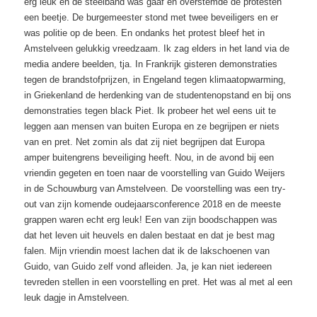
erg leuk en de steelband was gaaf en overstemde de protesten
een beetje. De burgemeester stond met twee beveiligers en er
was politie op de been. En ondanks het protest bleef het in
Amstelveen gelukkig vreedzaam. Ik zag elders in het land via de
media andere beelden, tja. In Frankrijk gisteren demonstraties
tegen de brandstofprijzen, in Engeland tegen klimaatopwarming,
in Griekenland de herdenking van de studentenopstand en bij ons
demonstraties tegen black Piet. Ik probeer het wel eens uit te
leggen aan mensen van buiten Europa en ze begrijpen er niets
van en pret. Net zomin als dat zij niet begrijpen dat Europa
amper buitengrens beveiliging heeft. Nou, in de avond bij een
vriendin gegeten en toen naar de voorstelling van Guido Weijers
in de Schouwburg van Amstelveen. De voorstelling was een try-
out van zijn komende oudejaarsconference 2018 en de meeste
grappen waren echt erg leuk! Een van zijn boodschappen was
dat het leven uit heuvels en dalen bestaat en dat je best mag
falen. Mijn vriendin moest lachen dat ik de lakschoenen van
Guido, van Guido zelf vond afleiden. Ja, je kan niet iedereen
tevreden stellen in een voorstelling en pret. Het was al met al een
leuk dagje in Amstelveen.