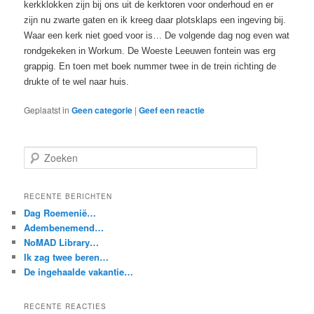
kerkklokken zijn bij ons uit de kerktoren voor onderhoud en er
zijn nu zwarte gaten en ik kreeg daar plotsklaps een ingeving bij.
Waar een kerk niet goed voor is… De volgende dag nog even wat
rondgekeken in Workum. De Woeste Leeuwen fontein was erg
grappig. En toen met boek nummer twee in de trein richting de
drukte of te wel naar huis.
Geplaatst in
Geen categorie
|
Geef een reactie
Z
o
e
k
RECENTE BERICHTEN
e
Dag Roemenië…
n
Adembenemend…
NoMAD Library…
Ik zag twee beren…
De ingehaalde vakantie…
RECENTE REACTIES