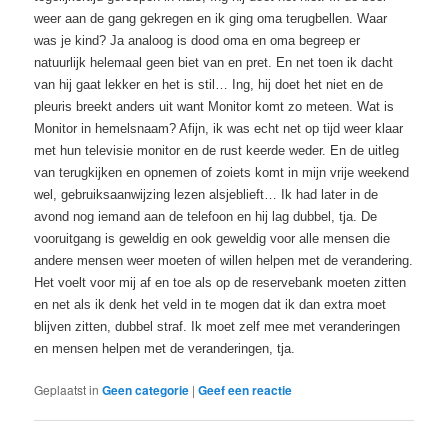
weer aan de gang gekregen en ik ging oma terugbellen. Waar
was je kind? Ja analoog is dood oma en oma begreep er
natuurlijk helemaal geen biet van en pret. En net toen ik dacht
van hij gaat lekker en het is stil… Ing, hij doet het niet en de
pleuris breekt anders uit want Monitor komt zo meteen. Wat is
Monitor in hemelsnaam? Afijn, ik was echt net op tijd weer klaar
met hun televisie monitor en de rust keerde weder. En de uitleg
van terugkijken en opnemen of zoiets komt in mijn vrije weekend
wel, gebruiksaanwijzing lezen alsjeblieft… Ik had later in de
avond nog iemand aan de telefoon en hij lag dubbel, tja. De
vooruitgang is geweldig en ook geweldig voor alle mensen die
andere mensen weer moeten of willen helpen met de verandering.
Het voelt voor mij af en toe als op de reservebank moeten zitten
en net als ik denk het veld in te mogen dat ik dan extra moet
blijven zitten, dubbel straf. Ik moet zelf mee met veranderingen
en mensen helpen met de veranderingen, tja.
Geplaatst in
Geen categorie
|
Geef een reactie