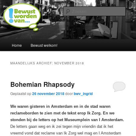
Spring
Spring
Een blog door Ingrid Albers
naar
naar
Zoek
de
de
primaire
secundaire
Nederland bewust maken van…
inhoud
inhoud
Hoofdmenu
Home
Bewust welkom!
MAANDELIJKS ARCHIEF:
NOVEMBER 2018
Bohemian Rhapsody
Geplaatst op
26 november 2018
door
bwv_ingrid
We waren gisteren in Amsterdam en in de stad waren
reclameborden te zien met de tekst erop Ik Zorg. En we
stonden bij de letters op het Museumplein van I Amsterdam.
De letters gaan weg en ik zei tegen mijn vriendin dat ik het
vreemd vond dat reclame van Ik Zorg wel mag en I Amsterdam