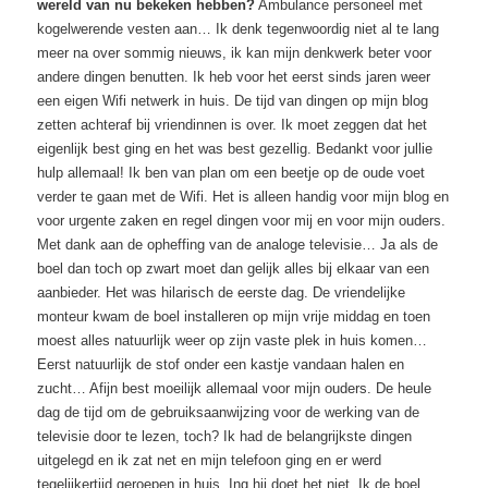
wereld van nu bekeken hebben?
Ambulance personeel met
kogelwerende vesten aan… Ik denk tegenwoordig niet al te lang
meer na over sommig nieuws, ik kan mijn denkwerk beter voor
andere dingen benutten. Ik heb voor het eerst sinds jaren weer
een eigen Wifi netwerk in huis. De tijd van dingen op mijn blog
zetten achteraf bij vriendinnen is over. Ik moet zeggen dat het
eigenlijk best ging en het was best gezellig. Bedankt voor jullie
hulp allemaal! Ik ben van plan om een beetje op de oude voet
verder te gaan met de Wifi. Het is alleen handig voor mijn blog en
voor urgente zaken en regel dingen voor mij en voor mijn ouders.
Met dank aan de opheffing van de analoge televisie… Ja als de
boel dan toch op zwart moet dan gelijk alles bij elkaar van een
aanbieder. Het was hilarisch de eerste dag. De vriendelijke
monteur kwam de boel installeren op mijn vrije middag en toen
moest alles natuurlijk weer op zijn vaste plek in huis komen…
Eerst natuurlijk de stof onder een kastje vandaan halen en
zucht… Afijn best moeilijk allemaal voor mijn ouders. De heule
dag de tijd om de gebruiksaanwijzing voor de werking van de
televisie door te lezen, toch? Ik had de belangrijkste dingen
uitgelegd en ik zat net en mijn telefoon ging en er werd
tegelijkertijd geroepen in huis, Ing hij doet het niet. Ik de boel