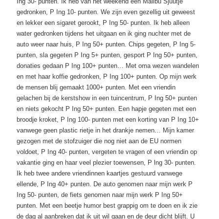
Ing 30- punten. Ik heb van het weekend een Malibu Sjuutje
gedronken, P Ing 10- punten. We zijn even gezellig uit geweest
en lekker een sigaret gerookt, P Ing 50- punten. Ik heb alleen
water gedronken tijdens het uitgaan en ik ging nuchter met de
auto weer naar huis, P Ing 50+ punten. Chips gegeten, P Ing 5-
punten, sla gegeten P Ing 5+ punten, gesport P Ing 50+ punten,
donaties gedaan P Ing 100+ punten… Met oma wezen wandelen
en met haar koffie gedronken, P Ing 100+ punten. Op mijn werk
de mensen blij gemaakt 1000+ punten. Met een vriendin
gelachen bij de kerstshow in een tuincentrum, P Ing 50+ punten
en niets gekocht P Ing 50+ punten. Een hapje gegeten met een
broodje kroket, P Ing 100- punten met een korting van P Ing 10+
vanwege geen plastic rietje in het drankje nemen… Mijn kamer
gezogen met de stofzuiger die nog niet aan de EU normen
voldoet, P Ing 40- punten, vergeten te vragen of een vriendin op
vakantie ging en haar veel plezier toewensen, P lng 30- punten.
Ik heb twee andere vriendinnen kaartjes gestuurd vanwege
ellende, P Ing 40+ punten. De auto genomen naar mijn werk P
Ing 50- punten, de fiets genomen naar mijn werk P Ing 50+
punten. Met een beetje humor best grappig om te doen en ik zie
de dag al aanbreken dat ik uit wil gaan en de deur dicht blijft. U