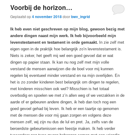
Voorbij de horizon…
Geplaatst op
4 november 2018
door
bwv_ingrid
Ik heb even niet geschreven op mijn blog, gewoon bezig met
andere dingen
naast mijn werk
. Ik heb bijvoorbeeld mijn
levenstestament
en testament
in orde gemaakt.
In zie zelf met
eigen ogen in de praktijk hoe belangrijk zo’n levenstestament is.
Niets is zeker, het geeft mij wel een goed gevoel dat er wat
dingen op papier staan. Ik kan nu nog zelf met mijn volle
verstand de mensen aanwijzen die de boel voor mij kunnen
regelen bij eventueel minder verstand en na mijn overlijden. En
het is zo zonder kinderen best belangrijk om dingen te regelen,
met kinderen misschien ook wel? Misschien is het totaal
overbodig en spoelen we met z’n allen weg of we verzakken in de
aarde of er gebeuren andere dingen, ik heb dan toch nog een
goed gevoel gehad bij leven. Ik heb er een taartje op genomen
met de mensen die voor mij gaan zorgen en volgens deze
mensen zelf, wij zijn nu dus de lul en pret. Ja, zelfs van de
beroerdste gebeurtenissen een feestje maken. Ik heb verder