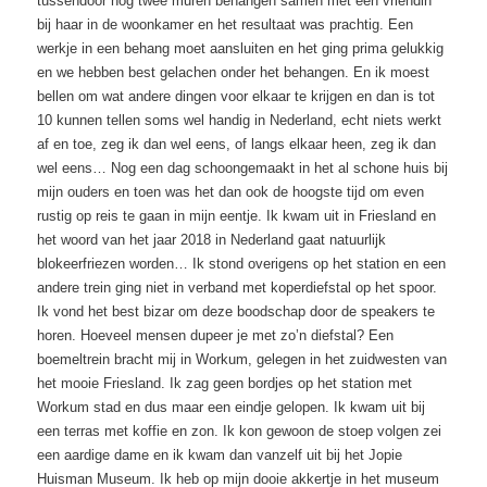
tussendoor nog twee muren behangen samen met een vriendin
bij haar in de woonkamer en het resultaat was prachtig. Een
werkje in een behang moet aansluiten en het ging prima gelukkig
en we hebben best gelachen onder het behangen. En ik moest
bellen om wat andere dingen voor elkaar te krijgen en dan is tot
10 kunnen tellen soms wel handig in Nederland, echt niets werkt
af en toe, zeg ik dan wel eens, of langs elkaar heen, zeg ik dan
wel eens… Nog een dag schoongemaakt in het al schone huis bij
mijn ouders en toen was het dan ook de hoogste tijd om even
rustig op reis te gaan in mijn eentje. Ik kwam uit in Friesland en
het woord van het jaar 2018 in Nederland gaat natuurlijk
blokeerfriezen worden… Ik stond overigens op het station en een
andere trein ging niet in verband met koperdiefstal op het spoor.
Ik vond het best bizar om deze boodschap door de speakers te
horen. Hoeveel mensen dupeer je met zo’n diefstal? Een
boemeltrein bracht mij in Workum, gelegen in het zuidwesten van
het mooie Friesland. Ik zag geen bordjes op het station met
Workum stad en dus maar een eindje gelopen. Ik kwam uit bij
een terras met koffie en zon. Ik kon gewoon de stoep volgen zei
een aardige dame en ik kwam dan vanzelf uit bij het Jopie
Huisman Museum. Ik heb op mijn dooie akkertje in het museum