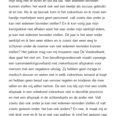
mijn blog niet te lezen en bla bla bla. Niet iedereen tevreden
kunnen stellen, het wordt ook wel een beetje als excuus gebruikt
af en toe. Als ik op bezoek kom in het ziekenhuis en ik moet een
handje meehelpen want geen personeel, valt zoiets dan onder je
kan niet iedereen tevreden stellen? En ik kon vorig jaar mijn
kerstpakket niet afhalen want het was onder mijn werktijd elders,
je kan niet iedereen tevreden stellen. Dit jaar is het weer onder
werktijd en ik ben weer elders en is zoiets dan weer weg te
schuiven onder de noemer van niet iedereen tevreden kunnen
stellen? Het pakket mag van mij trouwens naar De Voedselbank,
daar gaat het niet om. Een bevolkingsonderzoek maakt vanwege
een samenwerkingsverband met ziekenhuizen afspraken voor
mensen met een negatieve uitslag. Zij hebben geen inzage in
medisch dossier en weten niet in welk ziekenhuis iemand al loopt
en hebben geen besef van vervoer regelen en kinderen die mee
willen en die vrij willen nemen. De een zou blij zijn met een snelle
afspraak in een onbekend ziekenhuis niet in dezelfde provincie
en met een afspraak in de ochtendspits en de ander niet. Valt
zoiets dan ook onder je kan niet iedereen tevreden stellen of valt
zoiets gewoon onder, het kan ook anders? En nee, ik maak mij er
niet druk over en ik lig er niet van wakker, ik vind het gewoon raar