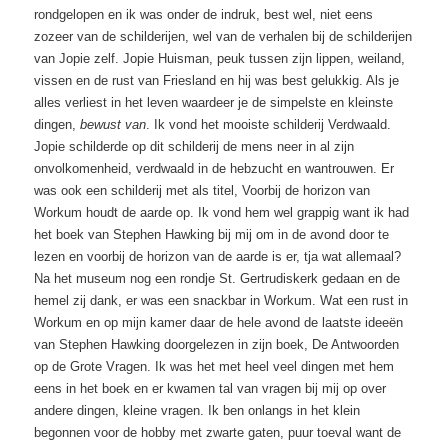
rondgelopen en ik was onder de indruk, best wel, niet eens
zozeer van de schilderijen, wel van de verhalen bij de schilderijen
van Jopie zelf. Jopie Huisman, peuk tussen zijn lippen, weiland,
vissen en de rust van Friesland en hij was best gelukkig. Als je
alles verliest in het leven waardeer je de simpelste en kleinste
dingen,
bewust van
. Ik vond het mooiste schilderij Verdwaald.
Jopie schilderde op dit schilderij de mens neer in al zijn
onvolkomenheid, verdwaald in de hebzucht en wantrouwen. Er
was ook een schilderij met als titel, Voorbij de horizon van
Workum houdt de aarde op. Ik vond hem wel grappig want ik had
het boek van Stephen Hawking bij mij om in de avond door te
lezen en voorbij de horizon van de aarde is er, tja wat allemaal?
Na het museum nog een rondje St. Gertrudiskerk gedaan en de
hemel zij dank, er was een snackbar in Workum. Wat een rust in
Workum en op mijn kamer daar de hele avond de laatste ideeën
van Stephen Hawking doorgelezen in zijn boek, De Antwoorden
op de Grote Vragen. Ik was het met heel veel dingen met hem
eens in het boek en er kwamen tal van vragen bij mij op over
andere dingen, kleine vragen. Ik ben onlangs in het klein
begonnen voor de hobby met zwarte gaten, puur toeval want de