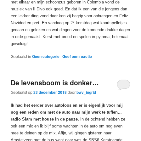
met elkaar en mijn schoonzus geboren in Colombia vond de
muziek van Il Divo ook goed. En dat ik een van die jongens dan
een lekker ding vond daar kon zij begrip voor opbrengen en Feliz
e
Navidad en pret. En vandaag op 2
kerstdag wat kaartspelletjes
gedaan en gelezen en wat dingen voor de komende drukke dagen
in orde gemaakt. Kerst met brood en spelen in pyjama, helemaal
geweldig!
Geplaatst in
Geen categorie
|
Geef een reactie
De levensboom is donker…
Geplaatst op
23 december 2018
door
bwv_ingrid
Ik had het eerder over autoloos en er is eigenlijk voor mij
nog een reden om met de auto naar mijn werk te tuffen…
radio Slam met house in de pauze.
In de ochtend hebben ze
ook een mix en ik blijf soms wachten in de auto om nog even
mee te deinen op de mix. Afijn, wij gingen gisteren naar
Amstelveen met de bus want daar was de SBS6 Kerstparade.