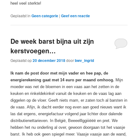
heel veel sterkte!
Geplaatst in
Geen categorie
|
Geef een reactie
De week barst bijna uit zijn
kerstvoegen…
Geplaatst op
20 december 2018
door
bwv_ingrid
Ik nam de post door met mijn vader en hee pap, de
energierekening gaat met 14 euro per maand omhoog.
Mijn
moeder was net de bloemen in een vaas aan het zetten in de
keuken en rinkeldekinkel vanuit de keuken en de vaas lag aan
diggelen op de vloer. Geeft niets mam, er zaten toch al barsten in
de vaas. Afijn, ik dacht eerder nog even aan goed nieuws want ik
las dat ergens, energiefactuur volgend jaar lichter door dalende
distributienettarieven. In België, Beeeelllggiiiëëë en pret. We
hebben het nu onderling al over, gewoon doorgaan tot het vaasje
barst. Ik heb ook geen spiegel meer. Vaasje vaasje aan de wand,