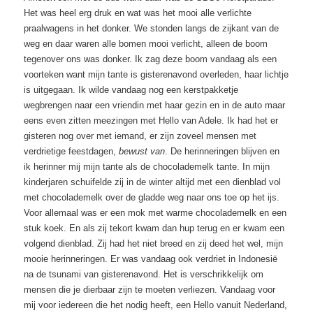
Het was heel erg druk en wat was het mooi alle verlichte
praalwagens in het donker. We stonden langs de zijkant van de
weg en daar waren alle bomen mooi verlicht, alleen de boom
tegenover ons was donker. Ik zag deze boom vandaag als een
voorteken want mijn tante is gisterenavond overleden, haar lichtje
is uitgegaan. Ik wilde vandaag nog een kerstpakketje
wegbrengen naar een vriendin met haar gezin en in de auto maar
eens even zitten meezingen met Hello van Adele. Ik had het er
gisteren nog over met iemand, er zijn zoveel mensen met
verdrietige feestdagen,
bewust van
. De herinneringen blijven en
ik herinner mij mijn tante als de chocolademelk tante. In mijn
kinderjaren schuifelde zij in de winter altijd met een dienblad vol
met chocolademelk over de gladde weg naar ons toe op het ijs.
Voor allemaal was er een mok met warme chocolademelk en een
stuk koek. En als zij tekort kwam dan hup terug en er kwam een
volgend dienblad. Zij had het niet breed en zij deed het wel, mijn
mooie herinneringen. Er was vandaag ook verdriet in Indonesië
na de tsunami van gisterenavond. Het is verschrikkelijk om
mensen die je dierbaar zijn te moeten verliezen. Vandaag voor
mij voor iedereen die het nodig heeft, een Hello vanuit Nederland,