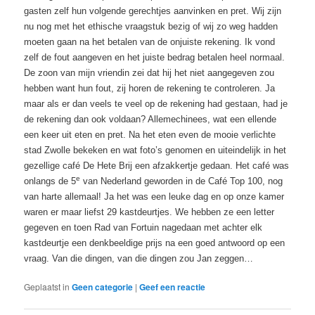
gasten zelf hun volgende gerechtjes aanvinken en pret. Wij zijn
nu nog met het ethische vraagstuk bezig of wij zo weg hadden
moeten gaan na het betalen van de onjuiste rekening. Ik vond
zelf de fout aangeven en het juiste bedrag betalen heel normaal.
De zoon van mijn vriendin zei dat hij het niet aangegeven zou
hebben want hun fout, zij horen de rekening te controleren. Ja
maar als er dan veels te veel op de rekening had gestaan, had je
de rekening dan ook voldaan? Allemechinees, wat een ellende
een keer uit eten en pret. Na het eten even de mooie verlichte
stad Zwolle bekeken en wat foto’s genomen en uiteindelijk in het
gezellige café De Hete Brij een afzakkertje gedaan. Het café was
e
onlangs de 5
van Nederland geworden in de Café Top 100, nog
van harte allemaal! Ja het was een leuke dag en op onze kamer
waren er maar liefst 29 kastdeurtjes. We hebben ze een letter
gegeven en toen Rad van Fortuin nagedaan met achter elk
kastdeurtje een denkbeeldige prijs na een goed antwoord op een
vraag. Van die dingen, van die dingen zou Jan zeggen…
Geplaatst in
Geen categorie
|
Geef een reactie