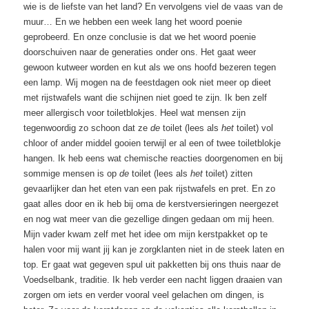
wie is de liefste van het land? En vervolgens viel de vaas van de
muur… En we hebben een week lang het woord poenie
geprobeerd. En onze conclusie is dat we het woord poenie
doorschuiven naar de generaties onder ons. Het gaat weer
gewoon kutweer worden en kut als we ons hoofd bezeren tegen
een lamp. Wij mogen na de feestdagen ook niet meer op dieet
met rijstwafels want die schijnen niet goed te zijn. Ik ben zelf
meer allergisch voor toiletblokjes. Heel wat mensen zijn
tegenwoordig zo schoon dat ze
de
toilet (lees als
het
toilet) vol
chloor of ander middel gooien terwijl er al een of twee toiletblokje
hangen. Ik heb eens wat chemische reacties doorgenomen en bij
sommige mensen is op
de
toilet (lees als
het
toilet) zitten
gevaarlijker dan het eten van een pak rijstwafels en pret. En zo
gaat alles door en ik heb bij oma de kerstversieringen neergezet
en nog wat meer van die gezellige dingen gedaan om mij heen.
Mijn vader kwam zelf met het idee om mijn kerstpakket op te
halen voor mij want jij kan je zorgklanten niet in de steek laten en
top. Er gaat wat gegeven spul uit pakketten bij ons thuis naar de
Voedselbank, traditie. Ik heb verder een nacht liggen draaien van
zorgen om iets en verder vooral veel gelachen om dingen, is