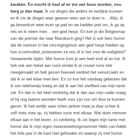
karakter. En mocht ik heel af en toe wel boos worden, nou
berg je dan maar.
Ik zie dingen die anders en eerlijker kunnen
en ik zie de dingen waar gewoon niets aan te doen is… Afijn, ik
ga binnenkort weer even op pad en we hadden pret om, ik ga op
reis en ik neem mee… een geel hesje. En ken je die Belgenmop
van die premier die naar Marrakech ging? Het is ook best humor
dat de mensen in het verzorgingshuis een geel hesje hebben op
hun scootmobiel, protesteren ze nou of is het voor de veiligheid?
Verwarrende tijden. Met humor kom je een heel eind af en toe. Ik
heb ook een hekel aan ruzie omdat ik al zoveel ruzie heb
meegemaakt en heb gezien hoeveel verdriet het veroorzaakt en
dat ik er wel klaar mee ben. En zo kon het vandaag gebeuren dat
ik een telefoontje kreeg en dat ik aan het sterfbed van mijn tante
zat. En dan is het heel verdrietig dat ik dan aan mijn vader vraag
of hij nog laatste woorden heeft voor zijn zus om door te kunnen
geven. Ik heb eerlijk waar zitten janken maar ja daar schiet ik
zelf niets mee op, zij hebben ruzie met elkaar. Wat doen mensen
elkaar aan in het leven, zo verdrietig. Ik zei tegen mijn tante met
humor dat ik mijn eigen rouwverwerkingsnummer Hello van Adele
het hele jaar in de kast had gehouden en waarop zij met humor