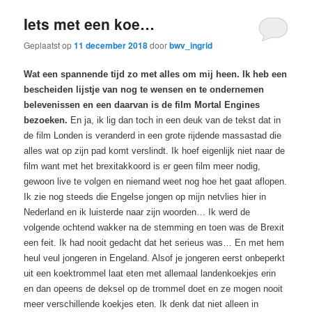
Iets met een koe…
Geplaatst op
11 december 2018
door
bwv_ingrid
Wat een spannende tijd zo met alles om mij heen. Ik heb een
bescheiden lijstje van nog te wensen en te ondernemen
belevenissen en een daarvan is de film Mortal Engines
bezoeken.
En ja, ik lig dan toch in een deuk van de tekst dat in
de film Londen is veranderd in een grote rijdende massastad die
alles wat op zijn pad komt verslindt. Ik hoef eigenlijk niet naar de
film want met het brexitakkoord is er geen film meer nodig,
gewoon live te volgen en niemand weet nog hoe het gaat aflopen.
Ik zie nog steeds die Engelse jongen op mijn netvlies hier in
Nederland en ik luisterde naar zijn woorden… Ik werd de
volgende ochtend wakker na de stemming en toen was de Brexit
een feit. Ik had nooit gedacht dat het serieus was… En met hem
heul veul jongeren in Engeland. Alsof je jongeren eerst onbeperkt
uit een koektrommel laat eten met allemaal landenkoekjes erin
en dan opeens de deksel op de trommel doet en ze mogen nooit
meer verschillende koekjes eten. Ik denk dat niet alleen in