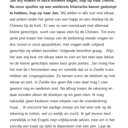
Jan blij maken in deze donkere dagen, hup op naar Zwolle.
Na onze spullen op een wederom hilarische kamer gedumpt
te hebben, hup op naar Jan.
Wij wilden in alle rust met elkaar
wat praten onder het genot van een hapje en een drankje bij de
Chinees bij de kerk. Er was nu een menukaart met allemaal
kleine gerechtjes, soort van tapas eten bij de Chinees. Tot onze
grote pret kwam het meisje van de bediening steeds vragen en
dus storen in onze gesprekken, met vragen welk volgend
gerechtje wij wilden bestellen. Volgende bestellen graag… Afijn,
het was erg leuk om elkaar weer te zien en het eten was lekker
en de kleine gerechtjes waren best grote porties. Jan vroeg hoe
het met de I Amsterdam was en vertelde dat ze in Zwolle Icare
hebben als zorgorganisatie. Ze nemen soms de telefoon op met
iekaar en pret. In Zwolle dus geen We care daar mag I care
gewoon nog en wederom pret. Na afloop kwam de rekening en
daar stonden alleen de drankjes op en geen eten. Ik mag
natuurlijk geen keukens meer inlopen van de vriendenkring
maar… Ik verzocht het aardige meisje om het eten ook op de
rekening te zetten, wel zo eerlijk en zucht. Ik gaf tevens heul
vriendelijk in het Engels mijn vrijblijvende advies mee om in het
vervolg een kaart op tafel te deponeren met een pen. Laat de