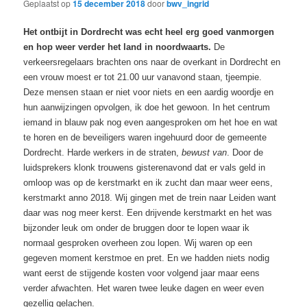
Geplaatst op
15 december 2018
door
bwv_ingrid
Het ontbijt in Dordrecht was echt heel erg goed vanmorgen
en hop weer verder het land in noordwaarts.
De
verkeersregelaars brachten ons naar de overkant in Dordrecht en
een vrouw moest er tot 21.00 uur vanavond staan, tjeempie.
Deze mensen staan er niet voor niets en een aardig woordje en
hun aanwijzingen opvolgen, ik doe het gewoon. In het centrum
iemand in blauw pak nog even aangesproken om het hoe en wat
te horen en de beveiligers waren ingehuurd door de gemeente
Dordrecht. Harde werkers in de straten,
bewust van
. Door de
luidsprekers klonk trouwens gisterenavond dat er vals geld in
omloop was op de kerstmarkt en ik zucht dan maar weer eens,
kerstmarkt anno 2018. Wij gingen met de trein naar Leiden want
daar was nog meer kerst. Een drijvende kerstmarkt en het was
bijzonder leuk om onder de bruggen door te lopen waar ik
normaal gesproken overheen zou lopen. Wij waren op een
gegeven moment kerstmoe en pret. En we hadden niets nodig
want eerst de stijgende kosten voor volgend jaar maar eens
verder afwachten. Het waren twee leuke dagen en weer even
gezellig gelachen.