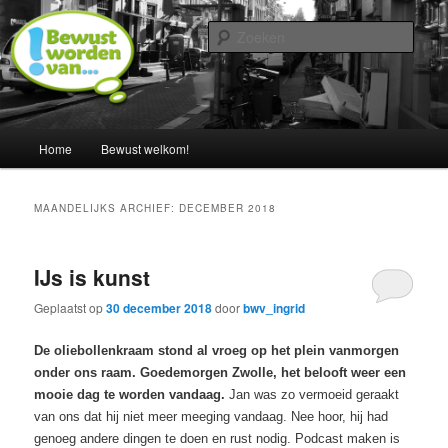
Spring
Spring
Een blog door Ingrid Albers
naar
naar
Zoek
de
de
primaire
secundaire
Nederland bewust maken van…
inhoud
inhoud
Hoofdmenu
Home
Bewust welkom!
MAANDELIJKS ARCHIEF:
DECEMBER 2018
IJs is kunst
Geplaatst op
30 december 2018
door
bwv_ingrid
De oliebollenkraam stond al vroeg op het plein vanmorgen
onder ons raam. Goedemorgen Zwolle, het belooft weer een
mooie dag te worden vandaag.
Jan was zo vermoeid geraakt
van ons dat hij niet meer meeging vandaag. Nee hoor, hij had
genoeg andere dingen te doen en rust nodig. Podcast maken is