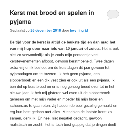
Kerst met brood en spelen in
pyjama
Geplaatst op
26 december 2018
door
bwv_ingrid
De tijd voor de kerst is altijd de leukste tijd en dan mag het
van mij hup door naar iets van 10 januari of zoiets.
Het is ook
niet zo verwonderlijk als je zoals mijn persoontje veel
kerstevenementen afloopt, gewoon kerstmoeheid. Twee dagen
extra vrij en ik besloot om de kerstdagen dit jaar gewoon tot
pyjamadagen om te toveren. Ik heb geen pyjama, een
slobberbroek en een dik vest zien er ook uit als een pyjama. Ik
ben dol op kerstbrood en er is nog genoeg brood over tot in het
nieuwe jaar. Ik heb mij gisteren wel even uit de slobberbroek
gehesen om met mijn vader en moeder bij mijn broer en
schoonzus te gaan eten. Zij hadden de boel gezellig gemaakt en
erg hun best gedaan met alles. Misschien de laatste kerst zo
samen, denk ik. En nee, niet negatief gedacht, gewoon
realistisch en zucht. Het is toch best grappig dat je dingen deelt