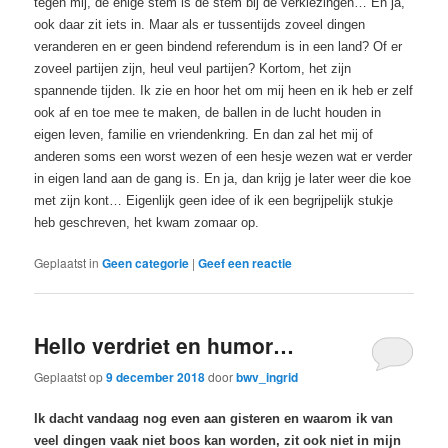
tegen mij, de enige stem is de stem bij de verkiezingen… En ja,
ook daar zit iets in. Maar als er tussentijds zoveel dingen
veranderen en er geen bindend referendum is in een land? Of er
zoveel partijen zijn, heul veul partijen? Kortom, het zijn
spannende tijden. Ik zie en hoor het om mij heen en ik heb er zelf
ook af en toe mee te maken, de ballen in de lucht houden in
eigen leven, familie en vriendenkring. En dan zal het mij of
anderen soms een worst wezen of een hesje wezen wat er verder
in eigen land aan de gang is. En ja, dan krijg je later weer die koe
met zijn kont… Eigenlijk geen idee of ik een begrijpelijk stukje
heb geschreven, het kwam zomaar op.
Geplaatst in
Geen categorie
|
Geef een reactie
Hello verdriet en humor…
Geplaatst op
9 december 2018
door
bwv_ingrid
Ik dacht vandaag nog even aan gisteren en waarom ik van
veel dingen vaak niet boos kan worden, zit ook niet in mijn