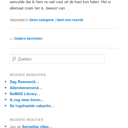
aanvulde dat ik hem nu wel vast uit de kast kon halen. Het is
allemaal zoals het is,
bewust van
…
Geplaatst in
Geen categorie
|
Geef een reactie
Berichtnavigatie
←
Oudere berichten
Z
o
e
k
RECENTE BERICHTEN
e
Dag Roemenië…
n
Adembenemend…
NoMAD Library…
Ik zag twee beren…
De ingehaalde vakantie…
RECENTE REACTIES
Jan
op
Sproetjes rijker…