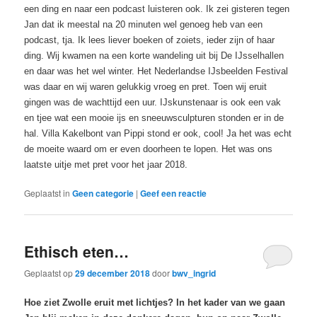
een ding en naar een podcast luisteren ook. Ik zei gisteren tegen
Jan dat ik meestal na 20 minuten wel genoeg heb van een
podcast, tja. Ik lees liever boeken of zoiets, ieder zijn of haar
ding. Wij kwamen na een korte wandeling uit
bij De IJsselhallen
en daar was het wel winter. Het Nederlandse IJsbeelden Festival
was daar en wij waren gelukkig vroeg en pret. Toen wij eruit
gingen was de wachttijd een uur. IJskunstenaar is ook een vak
en tjee wat een mooie ijs en sneeuwsculpturen stonden er in de
hal. Villa Kakelbont van Pippi stond er ook, cool! Ja het was echt
de moeite waard om er even doorheen te lopen. Het was ons
laatste uitje met pret voor het jaar 2018.
Geplaatst in
Geen categorie
|
Geef een reactie
Ethisch eten…
Geplaatst op
29 december 2018
door
bwv_ingrid
Hoe ziet Zwolle eruit met lichtjes? In het kader van we gaan