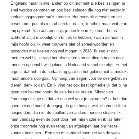
Engeland maar in alle landen op dit moment alle beslissingen te
snel worden genomen en ook beslissingen die nog niet eerder in
verkiezingsprogramma’s stonden. Het overvalt mensen en het
besef komt pas als iets al een feit is. Ja, ik schrijf maar wat er in
mij opkomt. Van achteren kijk je een koe in zijn kont, het is
achteraf altijd makkelijk om kritiek te hebben, kwam zomaar in
mijn hoofd op. Ik weet trouwens niet of spreekwoorden en
gezegden met koeien nog wel mogen in 2018. Ik zeg er dan
meteen wel bij, ik vind het afschieten van de dieren in een door
mensen opgericht wildgebied in Nederland verschrikkelijk. En het
erge is dat het in de herkansing gaat en het gebied niet is mislukt
maar anders doorgaat. Op hoop van zegen voor de overgebleven
dieren, denk ik dan. En ik vind het ook best opmerkelijk dat bijna
geen een bekend hoofd de gele hesjes steunt. Misschien
#metoogeelhesje en dat ze dan wel voor je opkomen? Ik heb dan
geen bekend hoofd, ik begrijp de gele hesjes wel, de vriendelijke
hesjes dan, die niet de spullen van andere mensen slopen. Ik
nam vandaag even de post door met mijn vader en ik las later
onze troonrede nog even terug van afgelopen jaar om het te
kunnen begrijpen…Een van mijn vriendinnen zei van de week