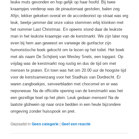
leuke muts gevonden en hop gelijk op haar hoofd. Bij twee
kraampjes verderop was de pinautomaat gestolen, balen zeg.
Afijn, lekker gekeken overal en de accordeonist op straat was erg
leuk, beetje jammer dat onze valse stemmen erbij klonken met
het nummer Last Christmas. En opeens stond daar de leukste
man in het leukste kraampje van de kerstmarkt. We zijn later nog
even bij hem aan geweest en vanwege de gunfactor zijn
humoristische boek gekocht om te lezen op het toilet. Het boek
met als naam De Schijterij van Wesley Snels, een topgast. Op
vrijdag was de kerstmarkt nog rustig en dus de tijd om met
mensen te praten. En toen was het om
20.00 uur de hoogste tijd
voor de kerstsamenzang voor het Stadhuis van Dordrecht. Er
waren zangboekjes, serveerbladen met chocomel en er was
nepsneeuw. Na de officiële opening van de kerstmarkt was het
een gezellige boel op het plein. Leuk gedaan mensen! Na de
laatste glühwein op naar onze bedden in een heule bijzondere
omgeving zonder huisspook en pret.
Geplaatst in
Geen categorie
|
Geef een reactie