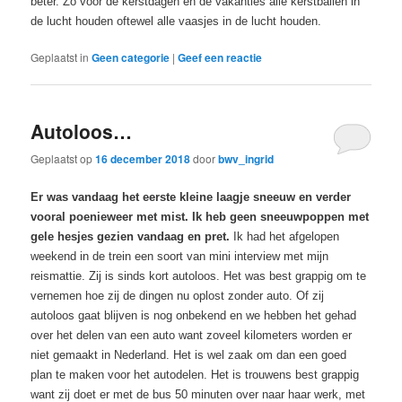
beter. Zo voor de kerstdagen en de vakanties alle kerstballen in
de lucht houden oftewel alle vaasjes in de lucht houden.
Geplaatst in
Geen categorie
|
Geef een reactie
Autoloos…
Geplaatst op
16 december 2018
door
bwv_ingrid
Er was vandaag het eerste kleine laagje sneeuw en verder
vooral poenieweer met mist. Ik heb geen sneeuwpoppen met
gele hesjes gezien vandaag en pret.
Ik had het afgelopen
weekend in de trein een soort van mini interview met mijn
reismattie. Zij is sinds kort autoloos. Het was best grappig om te
vernemen hoe zij de dingen nu oplost zonder auto. Of zij
autoloos gaat blijven is nog onbekend en we hebben het gehad
over het delen van een auto want zoveel kilometers worden er
niet gemaakt in Nederland. Het is wel zaak om dan een goed
plan te maken voor het autodelen. Het is trouwens best grappig
want zij doet er met de bus 50 minuten over naar haar werk, met