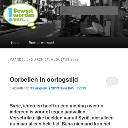
Spring
Spring
Een blog door Ingrid Albers
naar
naar
Zoek
de
de
primaire
secundaire
Nederland bewust maken van…
inhoud
inhoud
Hoofdmenu
Home
Bewust welkom!
MAANDELIJKS ARCHIEF:
AUGUSTUS 2013
Oorbellen in oorlogstijd
Geplaatst op
31 augustus 2013
door
bwv_ingrid
Syrië, iedereen heeft er een mening over en
iedereen is voor of tegen aanvallen.
Verschrikkelijke beelden vanuit Syrië, niet alleen
nu maar al een hele tijd. Bijna niemand kon het