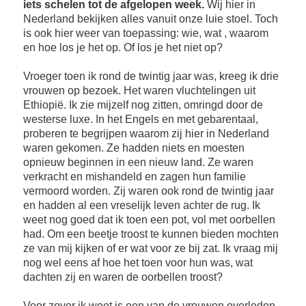
iets schelen tot de afgelopen week.
Wij hier in
Nederland bekijken alles vanuit onze luie stoel. Toch
is ook hier weer van toepassing: wie, wat , waarom
en hoe los je het op. Of los je het niet op?
Vroeger toen ik rond de twintig jaar was, kreeg ik drie
vrouwen op bezoek. Het waren vluchtelingen uit
Ethiopië. Ik zie mijzelf nog zitten, omringd door de
westerse luxe. In het Engels en met gebarentaal,
proberen te begrijpen waarom zij hier in Nederland
waren gekomen. Ze hadden niets en moesten
opnieuw beginnen in een nieuw land. Ze waren
verkracht en mishandeld en zagen hun familie
vermoord worden. Zij waren ook rond de twintig jaar
en hadden al een vreselijk leven achter de rug. Ik
weet nog goed dat ik toen een pot, vol met oorbellen
had. Om een beetje troost te kunnen bieden mochten
ze van mij kijken of er wat voor ze bij zat. Ik vraag mij
nog wel eens af hoe het toen voor hun was, wat
dachten zij en waren de oorbellen troost?
Voor zover ik weet is een van de vrouwen overleden,