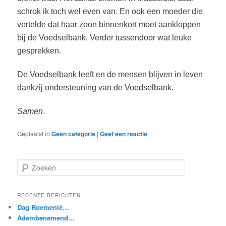
schrok ik toch wel even van. En ook een moeder die
vertelde dat haar zoon binnenkort moet aankloppen
bij de Voedselbank. Verder tussendoor wat leuke
gesprekken.
De Voedselbank leeft en de mensen blijven in leven
dankzij ondersteuning van de Voedselbank.
Samen
.
Geplaatst in
Geen categorie
|
Geef een reactie
Z
o
e
k
RECENTE BERICHTEN
e
Dag Roemenië…
n
Adembenemend…