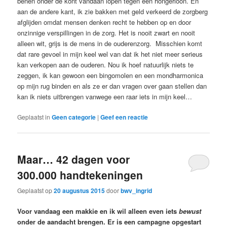
benen onder de kont vandaan lopen tegen een hongerloon. En
aan de andere kant, ik zie bakken met geld verkeerd de zorgberg
afglijden omdat mensen denken recht te hebben op en door
onzinnige verspillingen in de zorg. Het is nooit zwart en nooit
alleen wit, grijs is de mens in de ouderenzorg. Misschien komt
dat rare gevoel in mijn keel wel van dat ik het niet meer serieus
kan verkopen aan de ouderen. Nou ik hoef natuurlijk niets te
zeggen, ik kan gewoon een bingomolen en een mondharmonica
op mijn rug binden en als ze er dan vragen over gaan stellen dan
kan ik niets uitbrengen vanwege een raar iets in mijn keel…
Geplaatst in
Geen categorie
|
Geef een reactie
Maar… 42 dagen voor
300.000 handtekeningen
Geplaatst op
20 augustus 2015
door
bwv_ingrid
Voor vandaag een makkie en ik wil alleen even iets
bewust
onder de aandacht brengen. Er is een campagne opgestart