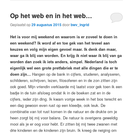
Op het web en in het web…
Geplaatst op
29 augustus 2015
door
bwv_ingrid
Het is voor mij weekend en waarom is er zoveel te doen in
een weekend? Ik word af en toe gek van het teveel aan
keuzes en volg mijn eigen gevoel maar. Ik denk dan maar,
waar ga ik blij van worden. En krijg ik niet waar ik blij van ga
worden dan zoek ik iets anders, simpel. Nederland is toch
eigenlijk wel een grote pretfabriek met alle dingen die er te
doen zijn…
Hangen op de bank in cijfers, studeren, analyseren,
schilderen, schrijven, lezen, filosoferen en in de zon zitten zijn
ook goed. Mijn vriendin verklaarde mij laatst voor gek toen ik een
badje in de tuin afsloeg omdat ik in de boeken zat en in de
cijfers, ieder zijn ding. Ik kwam vorige week in het bos terecht en
een dag gewoon even rust op een kleedje, ook leuk. De
combinatie van tot rust komen in de natuur en de drukte om je
heen zorgt bij mij voor balans. De natuur is overigens geweldig
mooi als je er oog voor hebt. Er zitten bij mij twee zwanen met
drie kinderen en de kinderen zijn bruin. Ik kreeg de neiging om