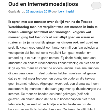
Oud en internet(moede)loos
Geplaatst op
25 augustus 2015
door
bwv_ingrid
Ik sprak met wat mensen over de tijd van na de Tweede
Wereldoorlog toen het verplicht was om mensen in huis te
nemen vanwege het tekort aan woningen. Volgens wat
mensen ging het toen ook al niet altijd goed en waren er
ruzies en ja ja natuurlijk gingen er dingen ook wel goed en
pret.
Ik kwam erop omdat een tante van mij een jaar geleden al
voorspelde dat het wel eens verplicht kon gaan worden om
iemand bij je in huis te gaan nemen. Zij dacht hierbij toen aan
studenten en andere Nederlanders zonder woning en niet aan de
ik ga op reis mensen vanuit de andere landen. Hoe snel kunnen
dingen veranderen… Veel ouderen hebben sowieso het gevoel
dat ze er niet meer toe doen en vooral de ouderen die
bewust
geen internet hebben. Afgelopen week ook een drama want een
supermarkt bij mensen in de buurt ging over op thuisbezorgen via
internet. De mensen hadden een brief gekregen (zelf ook
gelezen) en daarin stond dat ze hun boodschappen niet meer
telefonisch, per mail of per briefje konden bestellen om de
boodschappen thuis te laten brengen. Ouderen die altijd klant