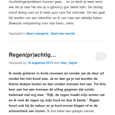
vluchtelingenprobleem kunnen gaan… en zo denk je weer eens
wat als je naar het are op a (gloomy) gus debat kijkt. De uitslag
stond allang vast en ik keek puur voor het vermaak. De een gaat
blij worden van een tekenfilm en ik van naar een debatje kijken.
Bewuste
ontspanning voor mijn brein, zeker.
Geplaatst in
Geen categorie
|
Geef een reactie
Regen(pr)achtig…
Geplaatst op
18 augustus 2015
door
bwv_ingrid
Ik rende gisteren in korte mouwen en zonder jas de deur uit
omdat het niet koud was. Ja en dan ga je nat worden de
kleine stukjes buiten en dan vinden mensen het raar. Tot drie
keer aan toe aan mensen de uitleg gegeven dat zoiets
helemaal niet erg was. “Kijk, de regen maakt mijn armen nat
en ik voel de regen op mijn huid en dus ik besta.” Regen
hoort ook bij de natuur en je kunt erover klagen of er de
schoonheid van inzien.
Ik kon beter een paraplu nemen