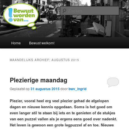
Spring
Spring
Een blog door Ingrid Albers
naar
naar
Zoek
de
de
primaire
secundaire
Nederland bewust maken van…
inhoud
inhoud
Hoofdmenu
Home
Bewust welkom!
MAANDELIJKS ARCHIEF:
AUGUSTUS 2015
Plezierige maandag
Geplaatst op
31 augustus 2015
door
bwv_ingrid
Plezier, vooral heel erg veel plezier gehad de afgelopen
dagen en nieuwe kennis opgedaan. Soms is het goed om
even langer stil te staan bij iets en te genieten of de stukjes
van een puzzel vallen als je ergens eens goed over nadenkt.
Het leven is gewoon een grote legpuzzel af en toe. Nieuwe