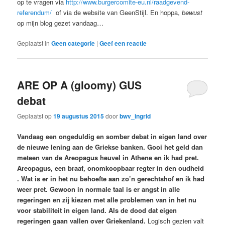
op te vragen via
http://www.burgercomite-eu.nl/raadgevend-
referendum/
of via de website van GeenStijl. En hoppa,
bewust
op mijn blog gezet vandaag…
Geplaatst in
Geen categorie
|
Geef een reactie
ARE OP A (gloomy) GUS
debat
Geplaatst op
19 augustus 2015
door
bwv_ingrid
Vandaag een ongeduldig en somber debat in eigen land over
de nieuwe lening aan de Griekse banken. Gooi het geld dan
meteen van de Areopagus heuvel in Athene en ik had pret.
Areopagus, een braaf, onomkoopbaar regter in den oudheid
. Wat is er in het nu behoefte aan zo’n gerechtshof en ik had
weer pret. Gewoon in normale taal is er angst in alle
regeringen en zij kiezen met alle problemen van in het nu
voor stabiliteit in eigen land. Als de dood dat eigen
regeringen gaan vallen over Griekenland.
Logisch gezien valt