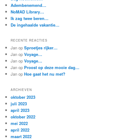
n
Adembenemend…
NoMAD Library…
Ik zag twee beren…
De ingehaalde vakantie…
RECENTE REACTIES
Jan
op
Sproetjes rijker…
Jan
op
Voyage…
Jan
op
Voyage…
Jan
op
Proost op deze mooie dag…
Jan
op
Hoe gaat het nu met?
ARCHIEVEN
oktober 2023
juli 2023
april 2023
oktober 2022
mei 2022
april 2022
maart 2022