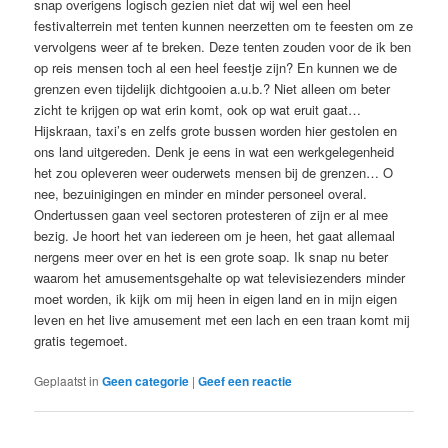
snap overigens logisch gezien niet dat wij wel een heel
festivalterrein met tenten kunnen neerzetten om te feesten om ze
vervolgens weer af te breken. Deze tenten zouden voor de ik ben
op reis mensen toch al een heel feestje zijn? En kunnen we de
grenzen even tijdelijk dichtgooien a.u.b.? Niet alleen om beter
zicht te krijgen op wat erin komt, ook op wat eruit gaat…
Hijskraan, taxi’s en zelfs grote bussen worden hier gestolen en
ons land uitgereden. Denk je eens in wat een werkgelegenheid
het zou opleveren weer ouderwets mensen bij de grenzen… O
nee, bezuinigingen en minder en minder personeel overal.
Ondertussen gaan veel sectoren protesteren of zijn er al mee
bezig. Je hoort het van iedereen om je heen, het gaat allemaal
nergens meer over en het is een grote soap. Ik snap nu beter
waarom het amusementsgehalte op wat televisiezenders minder
moet worden, ik kijk om mij heen in eigen land en in mijn eigen
leven en het live amusement met een lach en een traan komt mij
gratis tegemoet.
Geplaatst in
Geen categorie
|
Geef een reactie