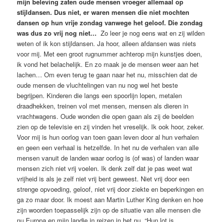
mijn beleving zaten oude mensen vroeger allemaal op
stijldansen. Dus niet, er waren mensen die niet mochten
dansen op hun vrije zondag vanwege het geloof. Die zondag
was dus zo vrij nog niet…
Zo leer je nog eens wat en zij wilden
weten of ik kon stijldansen. Ja hoor, alleen afdansen was niets
voor mij. Met een groot rugnummer achterop mijn kunstjes doen,
ik vond het belachelijk. En zo maak je de mensen weer aan het
lachen… Om even terug te gaan naar het nu, misschien dat de
oude mensen de vluchtelingen van nu nog wel het beste
begrijpen. Kinderen die langs een spoorlijn lopen, metalen
draadhekken, treinen vol met mensen, mensen als dieren in
vrachtwagens. Oude wonden die open gaan als zij de beelden
zien op de televisie en zij vinden het vreselijk. Ik ook hoor, zeker.
Voor mij is hun oorlog van toen gaan leven door al hun verhalen
en geen een verhaal is hetzelfde. In het nu de verhalen van alle
mensen vanuit de landen waar oorlog is (of was) of landen waar
mensen zich niet vrij voelen. Ik denk zelf dat je pas weet wat
vrijheid is als je zelf niet vrij bent geweest. Niet vrij door een
strenge opvoeding, geloof, niet vrij door ziekte en beperkingen en
ga zo maar door. Ik moest aan Martin Luther King denken en hoe
zijn woorden toepasselijk zijn op de situatie van alle mensen die
nu Europa en mijn landje in reizen in het nu. “Hun lot is