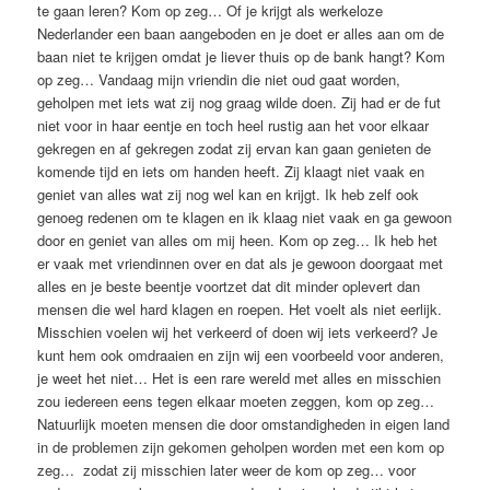
te gaan leren? Kom op zeg… Of je krijgt als werkeloze
Nederlander een baan aangeboden en je doet er alles aan om de
baan niet te krijgen omdat je liever thuis op de bank hangt? Kom
op zeg… Vandaag mijn vriendin die niet oud gaat worden,
geholpen met iets wat zij nog graag wilde doen. Zij had er de fut
niet voor in haar eentje en toch heel rustig aan het voor elkaar
gekregen en af gekregen zodat zij ervan kan gaan genieten de
komende tijd en iets om handen heeft. Zij klaagt niet vaak en
geniet van alles wat zij nog wel kan en krijgt. Ik heb zelf ook
genoeg redenen om te klagen en ik klaag niet vaak en ga gewoon
door en geniet van alles om mij heen. Kom op zeg… Ik heb het
er vaak met vriendinnen over en dat als je gewoon doorgaat met
alles en je beste beentje voortzet dat dit minder oplevert dan
mensen die wel hard klagen en roepen. Het voelt als niet eerlijk.
Misschien voelen wij het verkeerd of doen wij iets verkeerd? Je
kunt hem ook omdraaien en zijn wij een voorbeeld voor anderen,
je weet het niet… Het is een rare wereld met alles en misschien
zou iedereen eens tegen elkaar moeten zeggen, kom op zeg…
Natuurlijk moeten mensen die door omstandigheden in eigen land
in de problemen zijn gekomen geholpen worden met een kom op
zeg… zodat zij misschien later weer de kom op zeg… voor