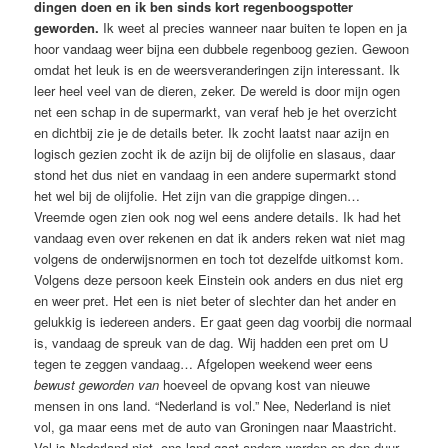
dingen doen en ik ben sinds kort regenboogspotter
geworden.
Ik weet al precies wanneer naar buiten te lopen en ja
hoor vandaag weer bijna een dubbele regenboog gezien. Gewoon
omdat het leuk is en de weersveranderingen zijn interessant. Ik
leer heel veel van de dieren, zeker. De wereld is door mijn ogen
net een schap in de supermarkt, van veraf heb je het overzicht
en dichtbij zie je de details beter. Ik zocht laatst naar azijn en
logisch gezien zocht ik de azijn bij de olijfolie en slasaus, daar
stond het dus niet en vandaag in een andere supermarkt stond
het wel bij de olijfolie. Het zijn van die grappige dingen…
Vreemde ogen zien ook nog wel eens andere details. Ik had het
vandaag even over rekenen en dat ik anders reken wat niet mag
volgens de onderwijsnormen en toch tot dezelfde uitkomst kom.
Volgens deze persoon keek Einstein ook anders en dus niet erg
en weer pret. Het een is niet beter of slechter dan het ander en
gelukkig is iedereen anders. Er gaat geen dag voorbij die normaal
is, vandaag de spreuk van de dag. Wij hadden een pret om U
tegen te zeggen vandaag… Afgelopen weekend weer eens
bewust geworden van
hoeveel de opvang kost van nieuwe
mensen in ons land. “Nederland is vol.” Nee, Nederland is niet
vol, ga maar eens met de auto van Groningen naar Maastricht.
Vol is Nederland niet, ons land gaat anders worden op den duur