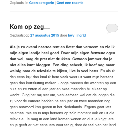
Geplaatst in
Geen categorie
|
Geef een reactie
Kom op zeg…
Geplaatst op
27 augustus 2015
door
bwv_ingrid
Als je zo overal naartoe rent en fietst dan verneem en zie ik
mijn eigen landje heel goed. Door mijn eigen
bewuste
ogen
dan wel, mag de pret niet drukken. Gewoon jammer dat je
niet alles kunt bloggen. Een ding scheelt, ik hoef nog maar
weinig naar de televisie te kijken, live is veel beter.
En als ik
dan eens kijk dan knal ik hem vaak weer uit want mijn hersens
gaan dan kortsluiting maken. Jonge mannen die wachten op een
huis en ze zitten al een jaar en twee maanden bij elkaar op
wacht. Ging het mij niet om, verklaarbaar, wel dat de jongen die
zij voor de camera hadden na een jaar en twee maanden nog
geen antwoord kon geven in het Nederlands. Ergens gaat iets
helemaal mis en in mijn hersens op zo’n moment ook en uit die
televisie. Je mag in een land komen wonen en dus je krijgt iets
en je geeft er niet eens iets voor terug, door de taal van het land