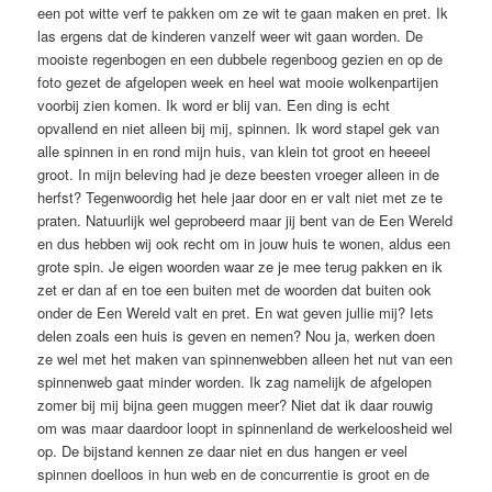
een pot witte verf te pakken om ze wit te gaan maken en pret. Ik
las ergens dat de kinderen vanzelf weer wit gaan worden. De
mooiste regenbogen en een dubbele regenboog gezien en op de
foto gezet de afgelopen week en heel wat mooie wolkenpartijen
voorbij zien komen. Ik word er blij van. Een ding is echt
opvallend en niet alleen bij mij, spinnen. Ik word stapel gek van
alle spinnen in en rond mijn huis, van klein tot groot en heeeel
groot. In mijn beleving had je deze beesten vroeger alleen in de
herfst? Tegenwoordig het hele jaar door en er valt niet met ze te
praten. Natuurlijk wel geprobeerd maar jij bent van de Een Wereld
en dus hebben wij ook recht om in jouw huis te wonen, aldus een
grote spin. Je eigen woorden waar ze je mee terug pakken en ik
zet er dan af en toe een buiten met de woorden dat buiten ook
onder de Een Wereld valt en pret. En wat geven jullie mij? Iets
delen zoals een huis is geven en nemen? Nou ja, werken doen
ze wel met het maken van spinnenwebben alleen het nut van een
spinnenweb gaat minder worden. Ik zag namelijk de afgelopen
zomer bij mij bijna geen muggen meer? Niet dat ik daar rouwig
om was maar daardoor loopt in spinnenland de werkeloosheid wel
op. De bijstand kennen ze daar niet en dus hangen er veel
spinnen doelloos in hun web en de concurrentie is groot en de