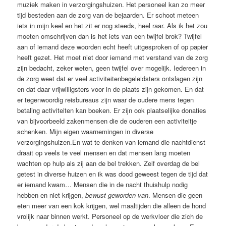
muziek maken in verzorgingshuizen. Het personeel kan zo meer
tijd besteden aan de zorg van de bejaarden. Er schoot meteen
iets in mijn keel en het zit er nog steeds, heel raar. Als ik het zou
moeten omschrijven dan is het iets van een twijfel brok? Twijfel
aan of iemand deze woorden echt heeft uitgesproken of op papier
heeft gezet. Het moet niet door iemand met verstand van de zorg
zijn bedacht, zeker weten, geen twijfel over mogelijk. Iedereen in
de zorg weet dat er veel activiteitenbegeleidsters ontslagen zijn
en dat daar vrijwilligsters voor in de plaats zijn gekomen. En dat
er tegenwoordig reisbureaus zijn waar de oudere mens tegen
betaling activiteiten kan boeken. Er zijn ook plaatselijke donaties
van bijvoorbeeld zakenmensen die de ouderen een activiteitje
schenken. Mijn eigen waarnemingen in diverse
verzorgingshuizen.En wat te denken van iemand die nachtdienst
draait op veels te veel mensen en dat mensen lang moeten
wachten op hulp als zij aan de bel trekken. Zelf overdag de bel
getest in diverse huizen en ik was dood geweest tegen de tijd dat
er iemand kwam… Mensen die in de nacht thuishulp nodig
hebben en niet krijgen,
bewust geworden van
. Mensen die geen
eten meer van een kok krijgen, wel maaltijden die alleen de hond
vrolijk naar binnen werkt. Personeel op de werkvloer die zich de