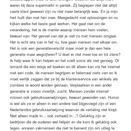
waren bij deze supermarkt in paniek. Zij begrepen niet dat altijd
vaste klant geweest zijn nu niet meer belangrijk was. En ja mijn
hart huilt dan met hen mee. Meegedacht met oplossingen en nu
kijken welke het beste gaat werken. Het gaat niet om de
verandering, het is de manier waarop mensen hem voelen,
bewust van
. Het gevoel van dat je niet zo met mensen omgaat.
Het is echt iets van in het nu, hoe gaan mensen met elkaar om.
Het is ook een generatieverschil maar moet je dan een hele
generatie maar wegcijferen? U doet er niet meer toe en tot ziens?
Ik help waar ik kan helpen en het voelt soms als niet genoeg. Of
iemand die een reisje wil boeken en dit alleen kan via het internet
met een code, de mensen begrijpen er helemaal niets van en ik
moet eerlijk zeggen dat ze bij de klantenservice van winkels als
zombies te woord worden gestaan. Verplaatsen in een ander
generatie is zoooo moeilijk, zucht. Mensen zonder internet
missen ook gebruiksaanwijzingen,
bewust geworden van
. Humor
is wel als ze er alleen in een andere taal bijgevoegd zijn of een
Nederlandse gebruiksaanwijzing waarvan de vertaling niet klopt.
Niet alleen made in… ook vertaald in…? Gelukkig zijn er
bedrijven die de ouderen wel helpen en die kom ik gelukkig ook
tegen, ervaren vakmensen die niet te beroerd zijn om uitleg te