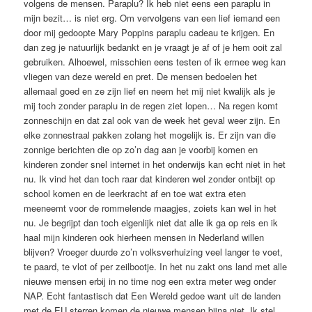
volgens de mensen. Paraplu? Ik heb niet eens een paraplu in
mijn bezit… is niet erg. Om vervolgens van een lief iemand een
door mij gedoopte Mary Poppins paraplu cadeau te krijgen. En
dan zeg je natuurlijk bedankt en je vraagt je af of je hem ooit zal
gebruiken. Alhoewel, misschien eens testen of ik ermee weg kan
vliegen van deze wereld en pret. De mensen bedoelen het
allemaal goed en ze zijn lief en neem het mij niet kwalijk als je
mij toch zonder paraplu in de regen ziet lopen… Na regen komt
zonneschijn en dat zal ook van de week het geval weer zijn. En
elke zonnestraal pakken zolang het mogelijk is. Er zijn van die
zonnige berichten die op zo’n dag aan je voorbij komen en
kinderen zonder snel internet in het onderwijs kan echt niet in het
nu. Ik vind het dan toch raar dat kinderen wel zonder ontbijt op
school komen en de leerkracht af en toe wat extra eten
meeneemt voor de rommelende maagjes, zoiets kan wel in het
nu. Je begrijpt dan toch eigenlijk niet dat alle ik ga op reis en ik
haal mijn kinderen ook hierheen mensen in Nederland willen
blijven? Vroeger duurde zo’n volksverhuizing veel langer te voet,
te paard, te vlot of per zeilbootje. In het nu zakt ons land met alle
nieuwe mensen erbij in no time nog een extra meter weg onder
NAP. Echt fantastisch dat Een Wereld gedoe want uit de landen
met de EU sterren komen de nieuwe mensen bijna niet. Ik stel