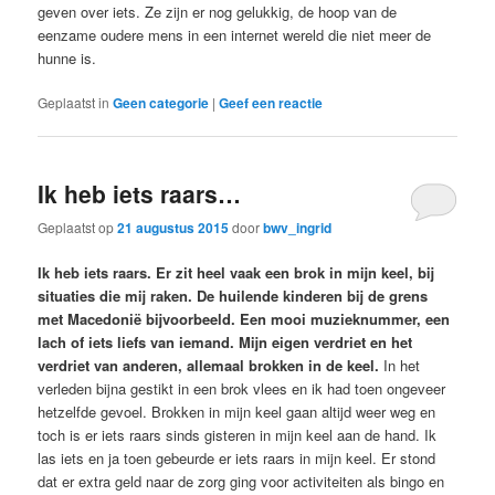
geven over iets. Ze zijn er nog gelukkig, de hoop van de
eenzame oudere mens in een internet wereld die niet meer de
hunne is.
Geplaatst in
Geen categorie
|
Geef een reactie
Ik heb iets raars…
Geplaatst op
21 augustus 2015
door
bwv_ingrid
Ik heb iets raars. Er zit heel vaak een brok in mijn keel, bij
situaties die mij raken. De huilende kinderen bij de grens
met Macedonië bijvoorbeeld. Een mooi muzieknummer, een
lach of iets liefs van iemand. Mijn eigen verdriet en het
verdriet van anderen, allemaal brokken in de keel.
In het
verleden bijna gestikt in een brok vlees en ik had toen ongeveer
hetzelfde gevoel. Brokken in mijn keel gaan altijd weer weg en
toch is er iets raars sinds gisteren in mijn keel aan de hand. Ik
las iets en ja toen gebeurde er iets raars in mijn keel. Er stond
dat er extra geld naar de zorg ging voor activiteiten als bingo en