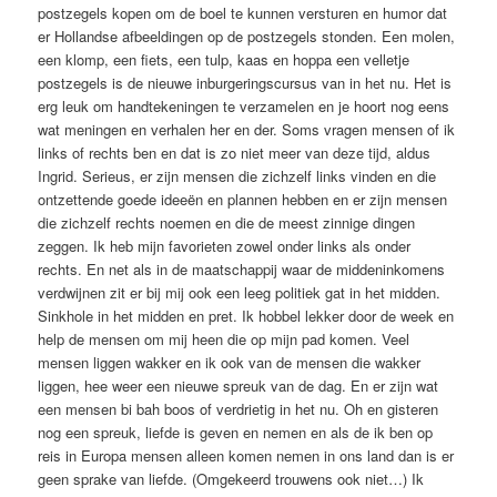
postzegels kopen om de boel te kunnen versturen en humor dat
er Hollandse afbeeldingen op de postzegels stonden. Een molen,
een klomp, een fiets, een tulp, kaas en hoppa een velletje
postzegels is de nieuwe inburgeringscursus van in het nu. Het is
erg leuk om handtekeningen te verzamelen en je hoort nog eens
wat meningen en verhalen her en der. Soms vragen mensen of ik
links of rechts ben en dat is zo niet meer van deze tijd, aldus
Ingrid. Serieus, er zijn mensen die zichzelf links vinden en die
ontzettende goede ideeën en plannen hebben en er zijn mensen
die zichzelf rechts noemen en die de meest zinnige dingen
zeggen. Ik heb mijn favorieten zowel onder links als onder
rechts. En net als in de maatschappij waar de middeninkomens
verdwijnen zit er bij mij ook een leeg politiek gat in het midden.
Sinkhole in het midden en pret. Ik hobbel lekker door de week en
help de mensen om mij heen die op mijn pad komen. Veel
mensen liggen wakker en ik ook van de mensen die wakker
liggen, hee weer een nieuwe spreuk van de dag. En er zijn wat
een mensen bi bah boos of verdrietig in het nu. Oh en gisteren
nog een spreuk, liefde is geven en nemen en als de ik ben op
reis in Europa mensen alleen komen nemen in ons land dan is er
geen sprake van liefde. (Omgekeerd trouwens ook niet…) Ik