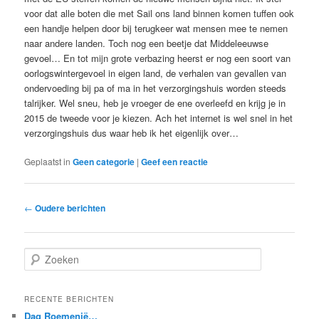
voor dat alle boten die met Sail ons land binnen komen tuffen ook
een handje helpen door bij terugkeer wat mensen mee te nemen
naar andere landen. Toch nog een beetje dat Middeleeuwse
gevoel… En tot mijn grote verbazing heerst er nog een soort van
oorlogswintergevoel in eigen land, de verhalen van gevallen van
ondervoeding bij pa of ma in het verzorgingshuis worden steeds
talrijker. Wel sneu, heb je vroeger de ene overleefd en krijg je in
2015 de tweede voor je kiezen. Ach het internet is wel snel in het
verzorgingshuis dus waar heb ik het eigenlijk over…
Geplaatst in
Geen categorie
|
Geef een reactie
Berichtnavigatie
←
Oudere berichten
Z
o
e
k
RECENTE BERICHTEN
e
Dag Roemenië…