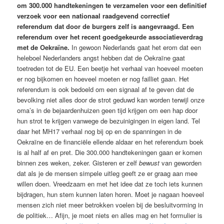
om 300.000 handtekeningen te verzamelen voor een definitief
verzoek voor een nationaal raadgevend correctief
referendum dat door de burgers zelf is aangevraagd. Een
referendum over het recent goedgekeurde associatieverdrag
met de Oekraïne.
In gewoon Nederlands gaat het erom dat een
heleboel Nederlanders angst hebben dat de Oekraïne gaat
toetreden tot de EU. Een beetje het verhaal van hoeveel moeten
er nog bijkomen en hoeveel moeten er nog failliet gaan. Het
referendum is ook bedoeld om een signaal af te geven dat de
bevolking niet alles door de strot geduwd kan worden terwijl onze
oma’s in de bejaardenhuizen geen tijd krijgen om een hap door
hun strot te krijgen vanwege de bezuinigingen in eigen land. Tel
daar het MH17 verhaal nog bij op en de spanningen in de
Oekraïne en de financiële ellende aldaar en het referendum boek
is al half af en pret. Die 300.000 handtekeningen gaan er komen
binnen zes weken, zeker. Gisteren er zelf
bewust
van geworden
dat als je de mensen simpele uitleg geeft ze er graag aan mee
willen doen. Vreedzaam en met het idee dat ze toch iets kunnen
bijdragen, hun stem kunnen laten horen. Moet je nagaan hoeveel
mensen zich niet meer betrokken voelen bij de besluitvorming in
de politiek… Afijn, je moet niets en alles mag en het formulier is