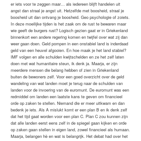
er iets voor te zeggen maar… als iedereen blijft handelen uit
angst dan straal je angst uit. Hetzelfde met boosheid, straal je
boosheid uit dan ontvang je boosheid. Geo psychologie of zoiets.
In deze moeilijke tijden is het zaak om de rust te bewaren maar
wie geeft de burgers rust? Logisch gezien gaat er in Griekenland
binnenkort een andere regering komen en twijfel over wat zij dan
weer gaan doen. Geld pompen in een onstabiel land is inderdaad
geld van een heuvel afgooien. En hoe maak je het land stabiel?
IMF volgen en alle schulden kwijtschelden en ze het zelf laten
doen met wat humanitaire steun, ik denk ja. Maarja, er zijn
meerdere mensen die belang hebben of zien in Griekenland
buiten de bewoners zelf. Voor een goed overzicht over de geld
wandeling van wat landen moet je terug naar de schulden van
landen voor de invoering van de euromunt. De euromunt was een
redmiddel om landen een laatste kans te geven om financieel
orde op zaken te stellen. Niemand die er meer uitkwam en dan
bedenk je iets. Als A mislukt komt er een plan B en ik denk zelf
dat het tijd gaat worden voor een plan C. Plan C zou kunnen zijn
dat alle landen eerst eens zelf in de spiegel gaan kijken en orde
op zaken gaan stellen in eigen land, zowel financieel als humaan.
Maarja, belangen hè en wat is belangrijk. Het debat had over het