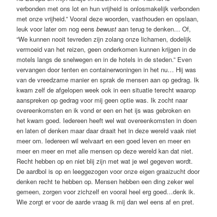
verbonden met ons lot en hun vrijheid is onlosmakelijk verbonden
met onze vrijheid.” Vooral deze woorden, vasthouden en opslaan,
leuk voor later om nog eens
bewust
aan terug te denken… Of,
“We kunnen nooit tevreden zijn zolang onze lichamen, dodelijk
vermoeid van het reizen, geen onderkomen kunnen krijgen in de
motels langs de snelwegen en in de hotels in de steden.” Even
vervangen door tenten en containerwoningen in het nu… Hij was
van de vreedzame manier en sprak de mensen aan op gedrag. Ik
kwam zelf de afgelopen week ook in een situatie terecht waarop
aanspreken op gedrag voor mij geen optie was. Ik zocht naar
overeenkomsten en ik vond er een en het ijs was gebroken en
het kwam goed. Iedereen heeft wel wat overeenkomsten in doen
en laten of denken maar daar draait het in deze wereld vaak niet
meer om. Iedereen wil welvaart en een goed leven en meer en
meer en meer en met alle mensen op deze wereld kan dat niet.
Recht hebben op en niet blij zijn met wat je wel gegeven wordt.
De aardbol is op en leeggezogen voor onze eigen graaizucht door
denken recht te hebben op. Mensen hebben een ding zeker wel
gemeen, zorgen voor zichzelf en vooral heel erg goed…denk ik.
Wie zorgt er voor de aarde vraag ik mij dan wel eens af en pret.