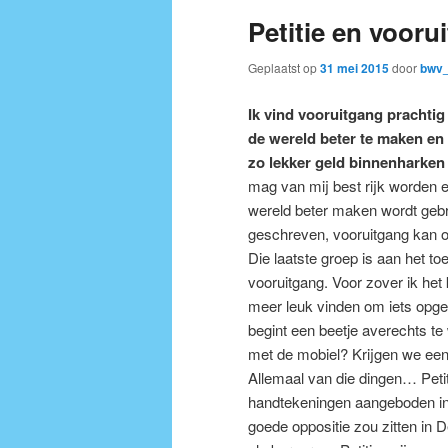
Petitie en vooru
Geplaatst op
31 mei 2015
door
bwv_
Ik vind vooruitgang prachtig
de wereld beter te maken en 
zo lekker geld binnenharken 
mag van mij best rijk worden 
wereld beter maken wordt gebrui
geschreven, vooruitgang kan o
Die laatste groep is aan het
vooruitgang. Voor zover ik het
meer leuk vinden om iets opge
begint een beetje averechts t
met de mobiel? Krijgen we een
Allemaal van die dingen… Peti
handtekeningen aangeboden in 
goede oppositie zou zitten in 