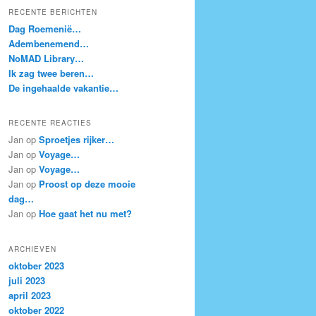
k
RECENTE BERICHTEN
e
Dag Roemenië…
n
Adembenemend…
NoMAD Library…
Ik zag twee beren…
De ingehaalde vakantie…
RECENTE REACTIES
Jan
op
Sproetjes rijker…
Jan
op
Voyage…
Jan
op
Voyage…
Jan
op
Proost op deze mooie
dag…
Jan
op
Hoe gaat het nu met?
ARCHIEVEN
oktober 2023
juli 2023
april 2023
oktober 2022