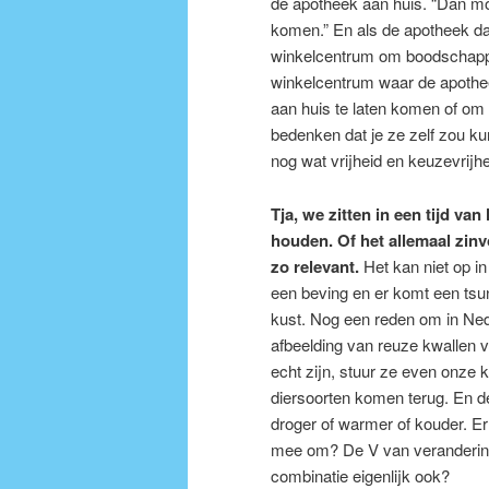
de apotheek aan huis. “Dan mo
komen.” En als de apotheek d
winkelcentrum om boodschappe
winkelcentrum waar de apothee
aan huis te laten komen of om
bedenken dat je ze zelf zou ku
nog wat vrijheid en keuzevrijhe
Tja, we zitten in een tijd v
houden. Of het allemaal zinvo
zo relevant.
Het kan niet op i
een beving en er komt een tsu
kust. Nog een reden om in Ned
afbeelding van reuze kwallen v
echt zijn, stuur ze even onze k
diersoorten komen terug. En 
droger of warmer of kouder. Er
mee om? De V van verandering 
combinatie eigenlijk ook?