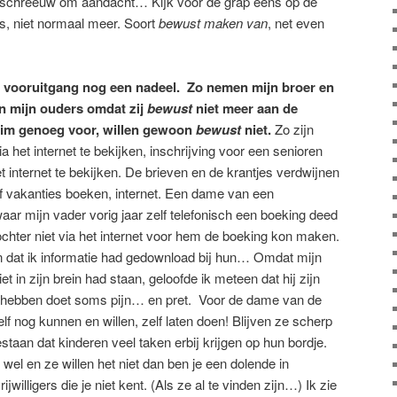
n schreeuw om aandacht… Kijk voor de grap eens op de
ens, niet normaal meer. Soort
bewust maken van
, net even
de vooruitgang nog een nadeel. Zo nemen mijn broer en
an mijn ouders omdat zij
bewust
niet meer aan de
slim genoeg voor, willen gewoon
bewust
niet.
Zo zijn
 het internet te bekijken, inschrijving voor een senioren
t internet te bekijken. De brieven en de krantjes verdwijnen
 of vakanties boeken, internet. Een dame van een
waar mijn vader vorig jaar zelf telefonisch een boeking deed
hter niet via het internet voor hem de boeking kon maken.
en dat ik informatie had gedownload bij hun… Omdat mijn
 in zijn brein had staan, geloofde ik meteen dat hij zijn
 hebben doet soms pijn… en pret. Voor de dame van de
elf nog kunnen en willen, zelf laten doen! Blijven ze scherp
estaan dat kinderen veel taken erbij krijgen op hun bordje.
 wel en ze willen het niet dan ben je een dolende in
jwilligers die je niet kent. (Als ze al te vinden zijn…) Ik zie