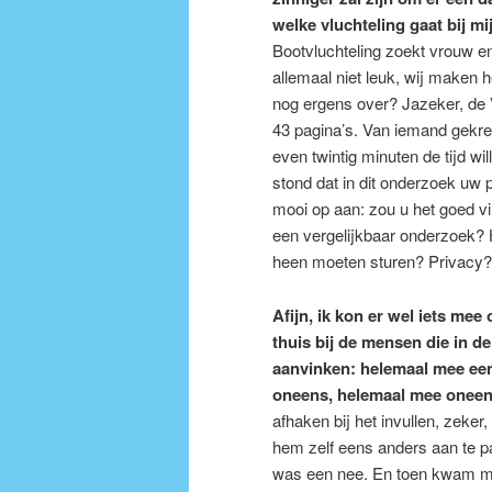
welke vluchteling gaat bij mi
Bootvluchteling zoekt vrouw en 
allemaal niet leuk, wij maken h
nog ergens over? Jazeker, de V
43 pagina’s. Van iemand gekreg
even twintig minuten de tijd wi
stond dat in dit onderzoek uw 
mooi op aan: zou u het goed v
een vergelijkbaar onderzoek?
heen moeten sturen? Privacy?
Afijn, ik kon er wel iets mee 
thuis bij de mensen die in d
aanvinken: helemaal mee een
oneens, helemaal mee onee
afhaken bij het invullen, zeker,
hem zelf eens anders aan te pa
was een nee. En toen kwam mi