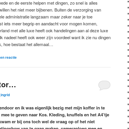
eede en de eerste helpen met dingen, zo snel is alles
llen het niet meer bijbenen. Buiten de verzorging van
ele administratie langzaam maar zeker naar je toe
t iets meer begrip en aandacht voor mogen komen,
rland met alle luxe heeft ook handelingen aan al deze luxe
Elk nadeel heeft ook weer zijn voordeel want ik zie nu dingen
, hoe bestaat het allemaal…
en reactie
itor…
ingrid
ndoor en ik was eigenlijk bezig met mijn koffer in te
mee te geven naar Kos. Kleding, knuffels en het A4’tje
wam er bij ons toch wel de vraag op of het niet
 datingshow van te gaan maken, cameraploeg mee en