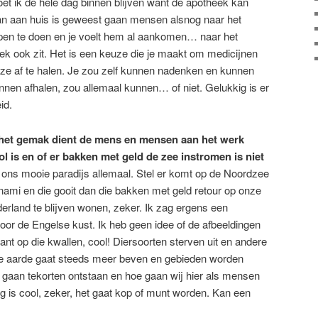
et ik de hele dag binnen blijven want de apotheek kan
an aan huis is geweest gaan mensen alsnog naar het
n te doen en je voelt hem al aankomen… naar het
k ook zit. Het is een keuze die je maakt om medicijnen
 ze af te halen. Je zou zelf kunnen nadenken en kunnen
nnen afhalen, zou allemaal kunnen… of niet. Gelukkig is er
id.
an het gemak dient de mens en mensen aan het werk
l is en of er bakken met geld de zee instromen is niet
n ons mooie paradijs allemaal. Stel er komt op de Noordzee
nami en die gooit dan die bakken met geld retour op onze
erland te blijven wonen, zeker. Ik zag ergens een
oor de Engelse kust. Ik heb geen idee of de afbeeldingen
ant op die kwallen, cool! Diersoorten sterven uit en andere
de aarde gaat steeds meer beven en gebieden worden
 gaan tekorten ontstaan en hoe gaan wij hier als mensen
is cool, zeker, het gaat kop of munt worden. Kan een