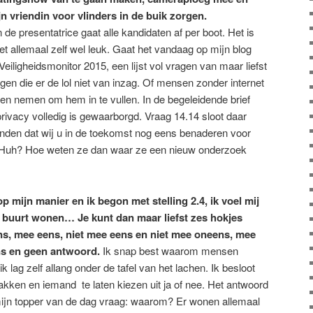
jn vriendin voor vlinders in de buik zorgen.
de presentatrice gaat alle kandidaten af per boot. Het is
et allemaal zelf wel leuk. Gaat het vandaag op mijn blog
eiligheidsmonitor 2015, een lijst vol vragen van maar liefst
en die er de lol niet van inzag. Of mensen zonder internet
llen nemen om hem in te vullen. In de begeleidende brief
privacy volledig is gewaarborgd. Vraag 14.14 sloot daar
inden dat wij u in de toekomst nog eens benaderen voor
 Huh? Hoe weten ze dan waar ze een nieuw onderzoek
op mijn manier en ik begon met stelling 2.4, ik voel mij
e buurt wonen… Je kunt dan maar liefst zes hokjes
s, mee eens, niet mee eens en niet mee oneens, mee
ns en geen antwoord.
Ik snap best waarom mensen
 ik lag zelf allang onder de tafel van het lachen. Ik besloot
kken en iemand te laten kiezen uit ja of nee. Het antwoord
jn topper van de dag vraag: waarom? Er wonen allemaal