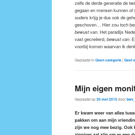
zelfs de derde generatie de tw
gegaan en mensen kunnen of wi
ouders krijg je dus ook de geh
geschoven… Hier zou toch bes
bewust van
. Het paradijs Nede
vast gecreëerd,
bewust van
. 
voorbij komen waarvan ik denk
Geplaatst in
Geen categorie
|
Geef e
Mijn eigen mon
Geplaatst op
30 mei 2015
door
bwv_
Er kwam weer van alles tusse
pakken om aan mijn vriendin 
zijn we nog mee bezig. Ook k
zinniger zal zijn om er een