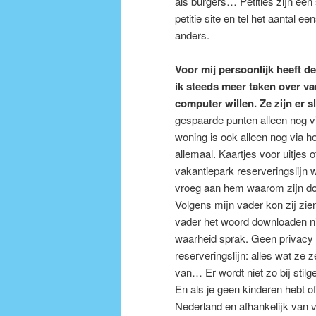
als burgers… Petities zijn ee
petitie site en tel het aantal e
anders.
Voor mij persoonlijk heeft 
ik steeds meer taken over v
computer willen. Ze zijn er 
gespaarde punten alleen nog via
woning is ook alleen nog via he
allemaal. Kaartjes voor uitjes
vakantiepark reserveringslijn 
vroeg aan hem waarom zijn doc
Volgens mijn vader kon zij zi
vader het woord downloaden niet
waarheid sprak. Geen privacy
reserveringslijn: alles wat ze z
van… Er wordt niet zo bij stilg
En als je geen kinderen hebt of
Nederland en afhankelijk van vri