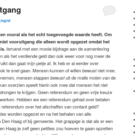
itgang
ingrid
 en vooral als het echt toegevoegde waarde heeft. Om
niet vooruitgang die alleen wordt opgezet omdat het
is.
Iemand met een mooie bijdrage aan de
samen
leving
en als het verdiende geld dan ook weer voor nog meer de
kt dan gaat mijn petje af. Ik heb er al eerder over
ok te snel gaan. Mensen kunnen of willen
bewust
niet mee.
 toenemen, mensen stappen
bewust
uit de malle molen van de
 kan overzien speelt hierin ook mee dat mensen het niet
drongen te krijgen. Geen referendum en geen vrije keuze
e werken. Hebben we een referendum gehad over betalen
 referendum over het afschaffen van contant geld?
ties worden opgezet en na het behalen van alle
Den Haag of bij gemeente. Het grappige is dat als er een
Den Haag je zelf geen petities zou hoeven te gaan opzetten