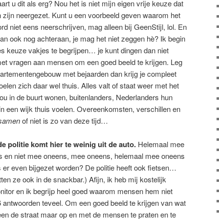
t u dit als erg? Nou het is niet mijn eigen vrije keuze dat
 zijn neergezet. Kunt u een voorbeeld geven waarom het
rd niet eens neerschrijven, mag alleen bij GeenStijl, lol. En
an ook nog achteraan, je mag het niet zeggen hè? Ik begin
s keuze vakjes te begrijpen… je kunt dingen dan niet
 met vragen aan mensen om een goed beeld te krijgen. Leg
appartementengebouw met bejaarden dan krijg je compleet
en zich daar wel thuis. Alles valt of staat weer met het
ou in de buurt wonen, buitenlanders, Nederlanders hun
n een wijk thuis voelen. Overeenkomsten, verschillen en
samen
of niet is zo van deze tijd…
 de politie komt hier te weinig uit de auto.
Helemaal mee
s en niet mee oneens, mee oneens, helemaal mee oneens
 er even bijgezet worden? De politie heeft ook fietsen…
n ze ook in de snackbar.) Afijn, ik heb mij kostelijk
nitor en ik begrijp heel goed waarom mensen hem niet
n 6 antwoorden teveel. Om een goed beeld te krijgen van wat
alleen de straat maar op en met de mensen te praten en te