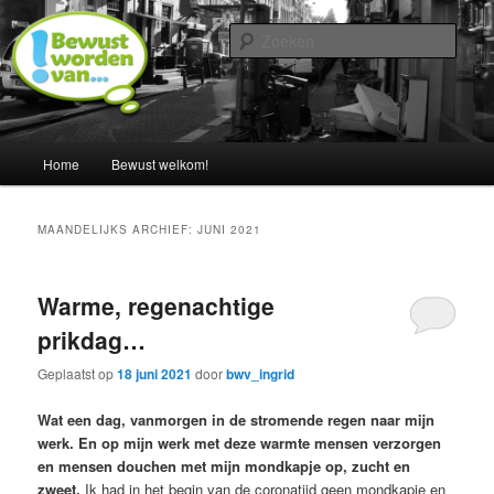
Spring
Spring
Een blog door Ingrid Albers
naar
naar
Zoek
de
de
primaire
secundaire
Nederland bewust maken van…
inhoud
inhoud
Hoofdmenu
Home
Bewust welkom!
MAANDELIJKS ARCHIEF:
JUNI 2021
Warme, regenachtige
prikdag…
Geplaatst op
18 juni 2021
door
bwv_ingrid
Wat een dag, vanmorgen in de stromende regen naar mijn
werk. En op mijn werk met deze warmte mensen verzorgen
en mensen douchen met mijn mondkapje op, zucht en
zweet.
Ik had in het begin van de coronatijd geen mondkapje en