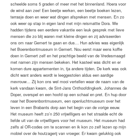
scheelde soms 5 graden of meer met het binnenland. Hoera voor
de wind aan zee! Een beetje werken, een beetje boeken lezen,
terrasje doen en weer wat dingen afspreken met mensen. En zo
ook weer op stap in eigen land met mijn reismattie Dora. We
hadden tijdens een eerdere vakantie een leuk gesprek met lieve
mensen die zo blij waren met kleine dingen en zij adviseerden
ons om naar Gemert te gaan en dus… Hun advies was eigenlijk
het Boerenbontmuseum in Gemert. Nou eerst maar eens koffie
doen in Gemert zelf en het prachtige beeld van de Vredesmaagd
met namen zijn mensen bekeken. Het kasteel was dicht en er
komen dure appartementen in, tja andere tijden. De kerk was ook
dicht want anders wordt ie leeggestolen aldus een aardige
mevrouw… Zij kon ons wel mooi vertellen waar de naam van de
kerk vandaan kwam, de Sint-Jans Onthoofdingkerk. Johannes de
Doper, overspel en een hoofd op een schaal en pret. En hup door
naar het Boerenbontmuseum, een openluchtmuseum over het
leven in een Brabants dorp aan het begin van de vorige eeuw.
Het museum heeft zo’n 250 vrijwilligers en het straalde echt de
liefde uit van de vrijwilligers voor het museum. Het museum had
zelfs al OR-codes om te scannen en ik kon zo zelf lezen op mijn
mobiel over de houtzagerij van vroeger. Er kwam gelukkig ook