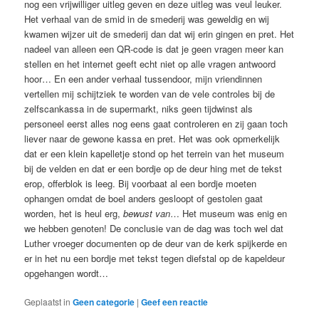
nog een vrijwilliger uitleg geven en deze uitleg was veul leuker.
Het verhaal van de smid in de smederij was geweldig en wij
kwamen wijzer uit de smederij dan dat wij erin gingen en pret. Het
nadeel van alleen een QR-code is dat je geen vragen meer kan
stellen en het internet geeft echt niet op alle vragen antwoord
hoor… En een ander verhaal tussendoor, mijn vriendinnen
vertellen mij schijtziek te worden van de vele controles bij de
zelfscankassa in de supermarkt, niks geen tijdwinst als
personeel eerst alles nog eens gaat controleren en zij gaan toch
liever naar de gewone kassa en pret. Het was ook opmerkelijk
dat er een klein kapelletje stond op het terrein van het museum
bij de velden en dat er een bordje op de deur hing met de tekst
erop, offerblok is leeg. Bij voorbaat al een bordje moeten
ophangen omdat de boel anders gesloopt of gestolen gaat
worden, het is heul erg,
bewust van
… Het museum was enig en
we hebben genoten! De conclusie van de dag was toch wel dat
Luther vroeger documenten op de deur van de kerk spijkerde en
er in het nu een bordje met tekst tegen diefstal op de kapeldeur
opgehangen wordt…
Geplaatst in
Geen categorie
|
Geef een reactie