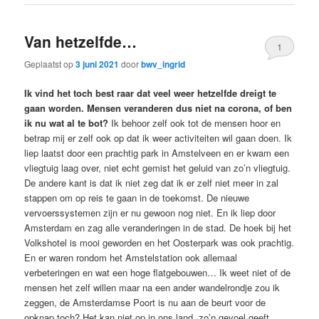
Van hetzelfde…
1
Geplaatst op
3 juni 2021
door
bwv_ingrid
Ik vind het toch best raar dat veel weer hetzelfde dreigt te
gaan worden. Mensen veranderen dus niet na corona, of ben
ik nu wat al te bot?
Ik behoor zelf ook tot de mensen hoor en
betrap mij er zelf ook op dat ik weer activiteiten wil gaan doen. Ik
liep laatst door een prachtig park in Amstelveen en er kwam een
vliegtuig laag over, niet echt gemist het geluid van zo’n vliegtuig.
De andere kant is dat ik niet zeg dat ik er zelf niet meer in zal
stappen om op reis te gaan in de toekomst. De nieuwe
vervoerssystemen zijn er nu gewoon nog niet. En ik liep door
Amsterdam en zag alle veranderingen in de stad. De hoek bij het
Volkshotel is mooi geworden en het Oosterpark was ook prachtig.
En er waren rondom het Amstelstation ook allemaal
verbeteringen en wat een hoge flatgebouwen… Ik weet niet of de
mensen het zelf willen maar na een ander wandelrondje zou ik
zeggen, de Amsterdamse Poort is nu aan de beurt voor de
opknap toch? Het kan niet op in ons land, zo’n gevoel geeft