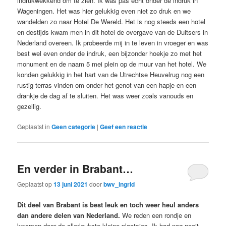
indrukwekkend om te zien. Ik was pas echt onder de indruk in
Wageningen. Het was hier gelukkig even niet zo druk en we
wandelden zo naar Hotel De Wereld. Het is nog steeds een hotel
en destijds kwam men in dit hotel de overgave van de Duitsers in
Nederland overeen. Ik probeerde mij in te leven in vroeger en was
best wel even onder de indruk, een bijzonder hoekje zo met het
monument en de naam 5 mei plein op de muur van het hotel. We
konden gelukkig in het hart van de Utrechtse Heuvelrug nog een
rustig terras vinden om onder het genot van een hapje en een
drankje de dag af te sluiten. Het was weer zoals vanouds en
gezellig.
Geplaatst in
Geen categorie
|
Geef een reactie
En verder in Brabant…
Geplaatst op
13 juni 2021
door
bwv_ingrid
Dit deel van
Brabant is best leuk en toch weer heul anders
dan andere delen van Nederland.
We reden een rondje en
kwamen door de allerleukste kleine plaatsjes. Ik had nog nooit