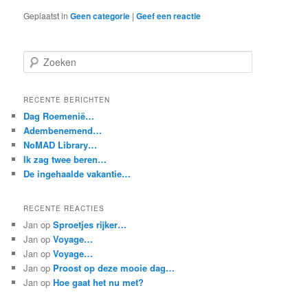
Geplaatst in
Geen categorie
|
Geef een reactie
Z
o
e
k
RECENTE BERICHTEN
e
Dag Roemenië…
n
Adembenemend…
NoMAD Library…
Ik zag twee beren…
De ingehaalde vakantie…
RECENTE REACTIES
Jan
op
Sproetjes rijker…
Jan
op
Voyage…
Jan
op
Voyage…
Jan
op
Proost op deze mooie dag…
Jan
op
Hoe gaat het nu met?