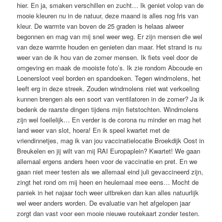
hier. En ja, smaken verschillen en zucht… Ik geniet volop van de
mooie kleuren nu in de natuur, deze maand is alles nog fris van
kleur. De warmte van boven de 25 graden is helaas alweer
begonnen en mag van mij snel weer weg. Er zijn mensen die wel
van deze warmte houden en genieten dan maar. Het strand is nu
weer van de ik hou van de zomer mensen. Ik fiets veel door de
omgeving en maak de mooiste foto’s. Ik zie rondom Abcoude en
Loenersloot veel borden en spandoeken. Tegen windmolens, het
leeft erg in deze streek. Zouden windmolens niet wat verkoeling
kunnen brengen als een soort van ventilatoren in de zomer? Ja ik
bedenk de raarste dingen tijdens mijn fietstochten. Windmolens
zijn wel foeilelijk… En verder is de corona nu minder en mag het
land weer van slot, hoera! En ik speel kwartet met de
vriendinnetjes, mag ik van jou vaccinatielocatie Broekdijk Oost in
Breukelen en jij wilt van mij RAI Europaplein? Kwartet! We gaan
allemaal ergens anders heen voor de vaccinatie en pret. En we
gaan niet meer testen als we allemaal eind juli gevaccineerd zijn,
zingt het rond om mij heen en heulemaal mee eens… Mocht de
paniek in het najaar toch weer uitbreken dan kan alles natuurlijk
wel weer anders worden. De evaluatie van het afgelopen jaar
zorgt dan vast voor een mooie nieuwe routekaart zonder testen.