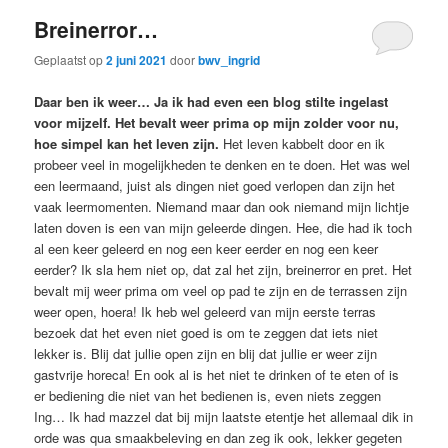
Breinerror…
Geplaatst op
2 juni 2021
door
bwv_ingrid
Daar ben ik weer… Ja ik had even een blog stilte ingelast
voor mijzelf. Het bevalt weer prima op mijn zolder voor nu,
hoe simpel kan het leven zijn.
Het leven kabbelt door en ik
probeer veel in mogelijkheden te denken en te doen. Het was wel
een leermaand, juist als dingen niet goed verlopen dan zijn het
vaak leermomenten. Niemand maar dan ook niemand mijn lichtje
laten doven is een van mijn geleerde dingen. Hee, die had ik toch
al een keer geleerd en nog een keer eerder en nog een keer
eerder? Ik sla hem niet op, dat zal het zijn, breinerror en pret. Het
bevalt mij weer prima om veel op pad te zijn en de terrassen zijn
weer open, hoera! Ik heb wel geleerd van mijn eerste terras
bezoek dat het even niet goed is om te zeggen dat iets niet
lekker is. Blij dat jullie open zijn en blij dat jullie er weer zijn
gastvrije horeca! En ook al is het niet te drinken of te eten of is
er bediening die niet van het bedienen is, even niets zeggen
Ing… Ik had mazzel dat bij mijn laatste etentje het allemaal dik in
orde was qua smaakbeleving en dan zeg ik ook, lekker gegeten