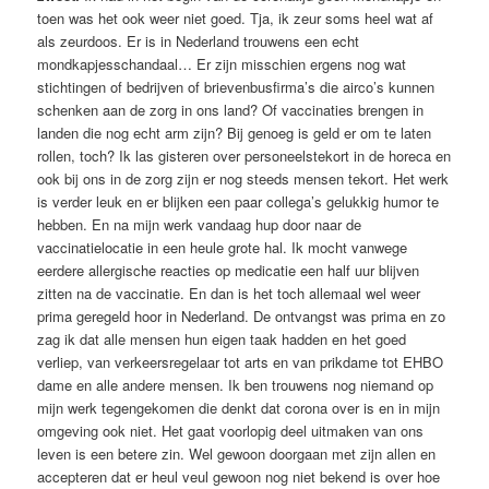
toen was het ook weer niet goed. Tja, ik zeur soms heel wat af
als zeurdoos. Er is in Nederland trouwens een echt
mondkapjesschandaal… Er zijn misschien ergens nog wat
stichtingen of bedrijven of brievenbusfirma’s die airco’s kunnen
schenken aan de zorg in ons land? Of vaccinaties brengen in
landen die nog echt arm zijn? Bij genoeg is geld er om te laten
rollen, toch? Ik las gisteren over personeelstekort in de horeca en
ook bij ons in de zorg zijn er nog steeds mensen tekort. Het werk
is verder leuk en er blijken een paar collega’s gelukkig humor te
hebben. En na mijn werk vandaag hup door naar de
vaccinatielocatie in een heule grote hal. Ik mocht vanwege
eerdere allergische reacties op medicatie een half uur blijven
zitten na de vaccinatie. En dan is het toch allemaal wel weer
prima geregeld hoor in Nederland. De ontvangst was prima en zo
zag ik dat alle mensen hun eigen taak hadden en het goed
verliep, van verkeersregelaar tot arts en van prikdame tot EHBO
dame en alle andere mensen. Ik ben trouwens nog niemand op
mijn werk tegengekomen die denkt dat corona over is en in mijn
omgeving ook niet. Het gaat voorlopig deel uitmaken van ons
leven is een betere zin. Wel gewoon doorgaan met zijn allen en
accepteren dat er heul veul gewoon nog niet bekend is over hoe