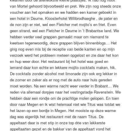
van Mortel gehoord bijvoorbeeld en pret. We zijn nog steeds onze
voucher aan het opmaken en we hadden een kamer geboekt in
een hotel in Deurne. Kloosterhotel Willibrodhaeghe , de pater en
de non zijn er niet, wel een Fletcher met mojito’s en friet. Even
geen strand, wel een Fletcher in Deurne in ’t Brabantse land. We
hebben verder veel grappen gemaakt maar om niemand te
kwetsen tegenwoordig, deze grappen blijven binnenblogs… Het
ging nog even mis bij de receptie van beide kanten en op mijn
verzoek werd het probleem meteen opgelost en zie daar het kon
en hup weer door. Het restaurant bij het hotel was goed en
iemand daar kon echte en lekkere mojito cocktails maken, hik.
De cocktails zonder alcohol met limonade zijn ook erg lekker in
de zomer en zeker als er nog met de auto naar huis gereden
moet worden. Na een warme nacht weer verder in Brabant… We
reden via allemaal dorpjes naar het vestingstadje Ravenstein. We
hebben daar een rondje om de prachtige molen gelopen. En toen
door naar Megen en ik wist helemaal niet wie Titus was totdat we
het lazen op een bordje in Megen. Het mooiste op deze warme
dag was eigenlijk het restaurant met de naam Titus. De
appeltaart daar is met stip in onze top drie van lekkerste
appeltaarten gezet en de bakker van de appeltaart vond het