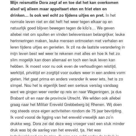
Mijn reismattie Dora zegt af en toe dat het kan overkomen
alsof wij alleen maar appeltaart eten en friet eten en
drinken… Is ook wel echt zo tijdens uitjes en pret.
In het
normale leven niet en dat heft het weer tegen elkaar op en
natuurlijk goed blijven bewegen tegen de kilo’s… We geven
allebei niet om spullen en vinden belevenissen belangrijker, leuke
herinneringen maken, leuke mensen ontmoeten met verhalen en
leren tijdens uitjes en genieten. Ik zit na de laatste verandering in
mijn leven best wel weer te rekenen met alles en hoe ik het zo
slim mogelijk kan doen allemaal en toch een leuk leven kan
hebben. Ik moest voor nu ook even de verhoudingen reistijd,
werktijd, privétijd en zorgtijd voor ouders weer in een andere vorm
gieten. Het gaat prima en anders verander ik weer iets, het is zo
simpel. Nou het is eigenlijk best een serieus verslag vandaag
want we gingen weer verder op reis en naar Wageningen, ja dus
Brabant uit en naar de provincie Utrecht. We wilden ook allebei
graag naar het Militair Ereveld Grebbeberg bij Rhenen. Wij doen
nog steeds onze eigen activiteiten rondom de 75 jaar bevrijding.
Ik vond vooral de ligging van het ereveld vreselijk aan zo’n
drukke weg. Dora zei dat deze weg vroeger vast een stuk minder
druk was bij de aanleg van het ereveld, tja. Het was