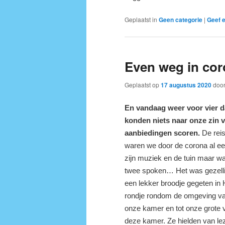
Geplaatst in
Geen categorie
|
Geef e
Even weg in cor
Geplaatst op
17 augustus 2020
doo
E
n vandaag weer voor vier d
konden niets
naar onze zin 
aanbiedingen scoren.
De reis
waren we door de corona al een
zijn muziek en de tuin maar w
twee spoken… Het was gezellig 
een lekker broodje gegeten in 
rondje rondom de omgeving va
onze kamer en tot onze grote 
deze kamer. Ze hielden van le