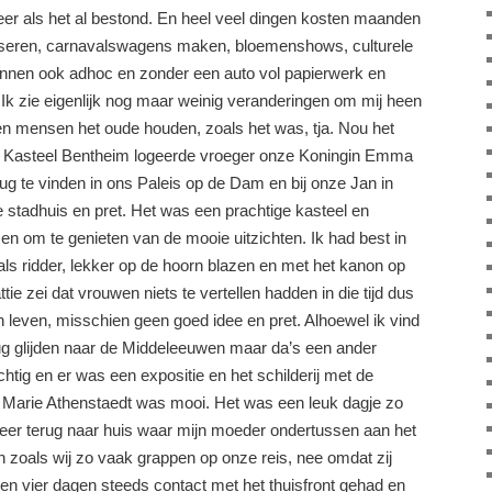
eer als het al bestond. En heel veel dingen kosten maanden
niseren, carnavalswagens maken, bloemenshows, culturele
nen ook adhoc en zonder een auto vol papierwerk en
Ik zie eigenlijk nog maar weinig veranderingen om mij heen
len mensen het oude houden, zoals het was, tja. Nou het
n Kasteel Bentheim logeerde vroeger onze Koningin Emma
g te vinden in ons Paleis op de Dam en bij onze Jan in
se stadhuis en pret. Het was een prachtige kasteel en
 en om te genieten van de mooie uitzichten. Ik had best in
ls ridder, lekker op de hoorn blazen en met het kanon op
tie zei dat vrouwen niets te vertellen hadden in die tijd dus
len leven, misschien geen goed idee en pret. Alhoewel ik vind
ug glijden naar de Middeleeuwen maar da’s een ander
tig en er was een expositie en het schilderij met de
 Marie Athenstaedt was mooi. Het was een leuk dagje zo
eer terug naar huis waar mijn moeder ondertussen aan het
hen zoals wij zo vaak grappen op onze reis, nee omdat zij
 en vier dagen steeds contact met het thuisfront gehad en