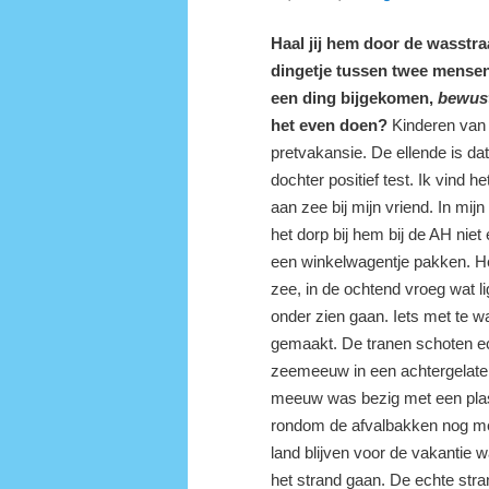
H
aal jij hem door de wasstr
dingetje tussen twee mensen
een ding bijgekomen,
bewust
het even doen?
Kinderen van 
pretvakansie. De ellende is dat
dochter positief test. Ik vind h
aan zee bij mijn vriend. In mij
het dorp bij hem bij de AH ni
een winkelwagentje pakken. He
zee, in de ochtend vroeg wat l
onder zien gaan. Iets met te w
gemaakt. De tranen schoten ec
zeemeeuw in een achtergelate
meeuw was bezig met een plasti
rondom de afvalbakken nog me
land blijven voor de vakantie w
het strand gaan. De echte stran