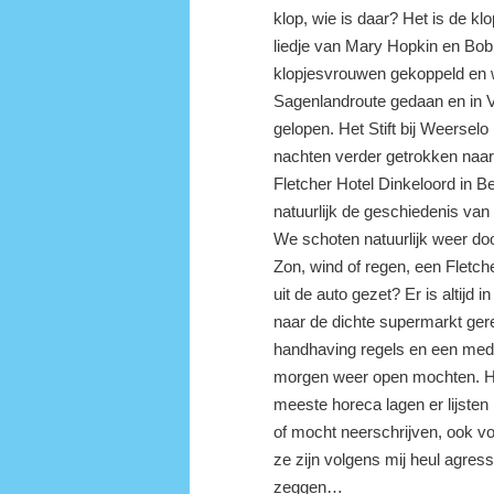
klop, wie is daar? Het is de
liedje van Mary Hopkin en Bo
klopjesvrouwen gekoppeld en w
Sagenlandroute gedaan en in 
gelopen. Het Stift bij Weerselo
nachten verder getrokken naar e
Fletcher Hotel Dinkeloord in 
natuurlijk de geschiedenis van
We schoten natuurlijk weer do
Zon, wind of regen, een Fletche
uit de auto gezet? Er is altijd
naar de dichte supermarkt ger
handhaving regels en een medew
morgen weer open mochten. Het 
meeste horeca lagen er lijste
of mocht neerschrijven, ook v
ze zijn volgens mij heul agress
zeggen…