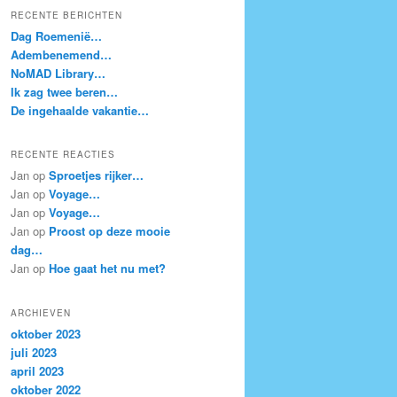
k
RECENTE BERICHTEN
e
Dag Roemenië…
n
Adembenemend…
NoMAD Library…
Ik zag twee beren…
De ingehaalde vakantie…
RECENTE REACTIES
Jan
op
Sproetjes rijker…
Jan
op
Voyage…
Jan
op
Voyage…
Jan
op
Proost op deze mooie
dag…
Jan
op
Hoe gaat het nu met?
ARCHIEVEN
oktober 2023
juli 2023
april 2023
oktober 2022