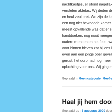
nachtkastjes, er stond nagella
versleten aktetas. Wij deden 
en heul veul pret. We zijn de 
een nog niet bewoonde kamer h
meest opvallende was dat er s
handdoeken, nog nooit meegema
oudere mensen en het feest wa
voor binnen bleven zat bij ons
even aan een jonge ober gevra
gerust, het dorp had nog meer
opluchting voor ons. Wij ginge
Geplaatst in
Geen categorie
|
Geef e
Haal jij hem doo
Geplaatst op
16 augustus 2020
doo