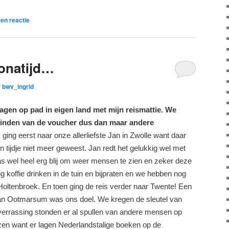
en reactie
onatijd…
r
bwv_ingrid
agen op pad in eigen land met mijn reismattie. We
vinden v
an de voucher dus dan maar andere
 ging eerst naar onze allerliefste Jan in Zwolle want daar
 tijdje niet meer geweest. Jan redt het gelukkig wel met
as wel heel erg blij om weer mensen te zien en zeker deze
koffie drinken in de tuin en bijpraten en we hebben nog
Holtenbroek. En toen ging de reis verder naar Twente! Een
n Ootmarsum was ons doel. We kregen de sleutel van
verrassing stonden er al spullen van andere mensen op
zen want er lagen Nederlandstalige boeken op de