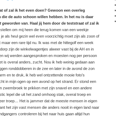
aat of zal ik het even doen? Gewoon een overleg
 die
de auto schoon willen hebben. In het nu is daar
 geworden van.
Haal jij hem door de teststraat of zal ik
stellen om mij heen die terug komen van een weekje
 je als heul gezin wel even voorzichtig moet zijn als zoon of
et maar een rare tijd nu. Ik was met de hittegolf een week
n dorp zijn de winkelwagentjes alweer vast bij de AH en in
et en wij werden aangesproken en moesten nog per persoon
t is overal anders, zucht. Nou ik heb weinig gedaan aan
iggen ronddobberen in de zee en later in de avond de zon
arm en te druk, ik heb wel ontzettende mooie foto’s
ht in mijn ogen op een avond op het strand. Er stond een
n zwembroek te prikken met zijn snavel en een andere
c lepel die uit het zand omhoog stak, overal troep en
er troep… Het is jammer dat de meeste mensen in eigen
ant het zijn vast mensen die anders nooit in eigen land naar
dgangers controleren bij het naar huis gaan altijd hun