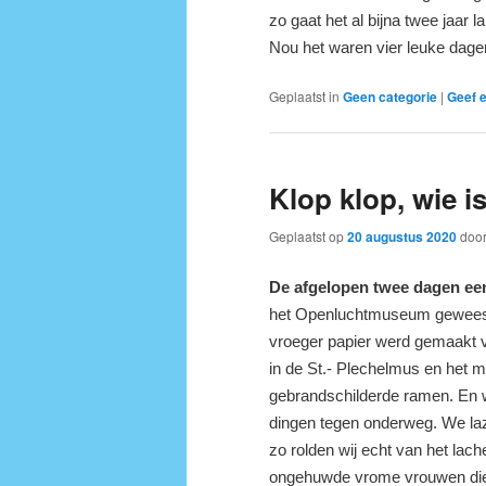
zo gaat het al bijna twee jaar 
Nou het waren vier leuke dage
Geplaatst in
Geen categorie
|
Geef e
Klop klop, wie i
Geplaatst op
20 augustus 2020
doo
De afgelopen twee dagen ee
het Openluchtmuseum geweest 
vroeger papier werd gemaakt v
in de St.- Plechelmus en het m
gebrandschilderde ramen. En 
dingen tegen onderweg. We la
zo rolden wij echt van het lach
ongehuwde vrome vrouwen die 