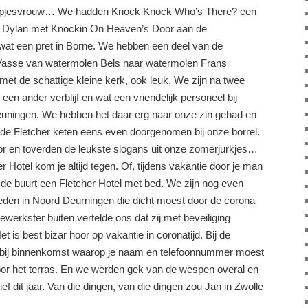
 klopjesvrouw… We hadden Knock Knock Who’s There? een
b Dylan met Knockin On Heaven’s Door aan de
at een pret in Borne. We hebben een deel van de
Vasse van watermolen Bels naar watermolen Frans
 met de schattige kleine kerk, ook leuk. We zijn na twee
en ander verblijf en wat een vriendelijk personeel bij
Beuningen. We hebben het daar erg naar onze zin gehad en
 de Fletcher keten eens even doorgenomen bij onze borrel.
or en toverden de leukste slogans uit onze zomerjurkjes…
r Hotel kom je altijd tegen. Of, tijdens vakantie door je man
 in de buurt een Fletcher Hotel met bed. We zijn nog even
eden in Noord Deurningen die dicht moest door de corona
erkster buiten vertelde ons dat zij met beveiliging
is best bizar hoor op vakantie in coronatijd. Bij de
n bij binnenkomst waarop je naam en telefoonnummer moest
oor het terras. En we werden gek van de wespen overal en
ief dit jaar. Van die dingen, van die dingen zou Jan in Zwolle