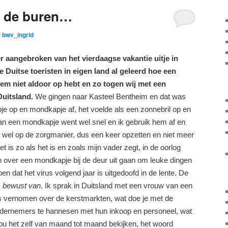
ij de buren…
r
bwv_ingrid
er aangebroken van het vierdaagse vakantie uitje in
 Duitse toeristen in eigen land al geleerd hoe een
em niet aldoor op hebt en zo togen wij met een
uitsland.
We gingen naar Kasteel Bentheim en dat was
je op en mondkapje af, het voelde als een zonnebril op en
van een mondkapje went wel snel en ik gebruik hem af en
 wel op de zorgmanier, dus een keer opzetten en niet meer
 is zo als het is en zoals mijn vader zegt, in de oorlog
ken over een mondkapje bij de deur uit gaan om leuke dingen
n dat het virus volgend jaar is uitgedoofd in de lente. De
,
bewust
van
. Ik sprak in Duitsland met een vrouw van een
ts vernomen over de kerstmarkten, wat doe je met de
ondernemers te hannesen met hun inkoop en personeel, wat
zou het zelf van maand tot maand bekijken, het woord