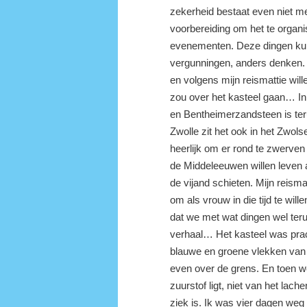
zekerheid bestaat even niet m
voorbereiding om het te orga
evenementen. Deze dingen kun
vergunningen, anders denken. 
en volgens mijn reismattie wil
zou over het kasteel gaan… I
en Bentheimerzandsteen is teru
Zwolle zit het ook in het Zwol
heerlijk om er rond te zwerven
de Middeleeuwen willen leven a
de vijand schieten. Mijn reismat
om als vrouw in die tijd te wil
dat we met wat dingen wel ter
verhaal… Het kasteel was prach
blauwe en groene vlekken van
even over de grens. En toen w
zuurstof ligt, niet van het lac
ziek is. Ik was vier dagen weg