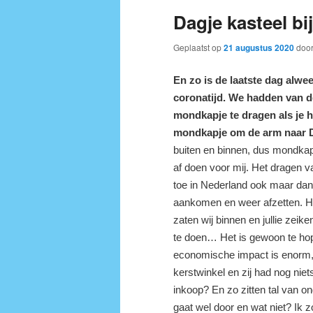
Dagje kasteel b
Geplaatst op
21 augustus 2020
doo
E
n zo is de laatste dag alwe
coronatijd. We hadden van de
mondkapje te dragen als je h
mondkapje om de arm naar D
buiten en binnen, dus mondkap
af doen voor mij. Het dragen 
toe in Nederland ook maar dan
aankomen en weer afzetten. Het
zaten wij binnen en jullie zei
te doen… Het is gewoon te hope
economische impact is enorm
kerstwinkel en zij had nog nie
inkoop? En zo zitten tal van 
gaat wel door en wat niet? Ik 