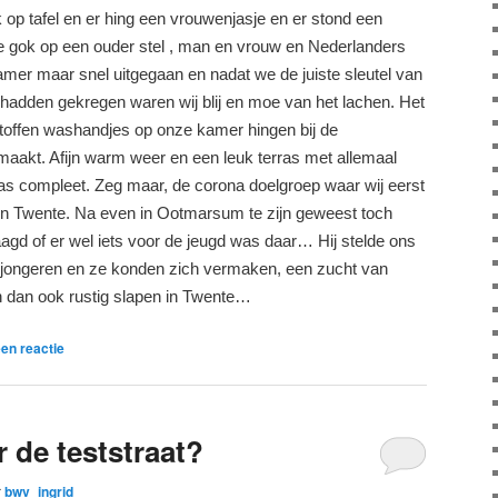
k op tafel en er hing een vrouwenjasje en er stond een
de gok op een ouder stel , man en vrouw en Nederlanders
kamer maar snel uitgegaan en nadat we de juiste sleutel van
adden gekregen waren wij blij en moe van het lachen. Het
toffen washandjes op onze kamer hingen bij de
akt. Afijn warm weer en een leuk terras met allemaal
s compleet. Zeg maar, de corona doelgroep waar wij eerst
 in Twente. Na even in Ootmarsum te zijn geweest toch
agd of er wel iets voor de jeugd was daar… Hij stelde ons
 jongeren en ze konden zich vermaken, een zucht van
n dan ook rustig slapen in Twente…
en reactie
r de teststraat?
r
bwv_ingrid