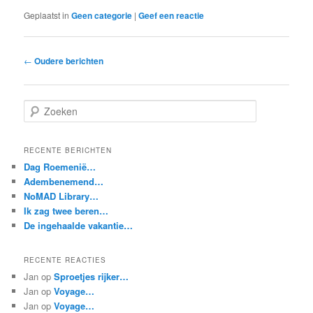
Geplaatst in
Geen categorie
|
Geef een reactie
Berichtnavigatie
←
Oudere berichten
Z
o
e
k
RECENTE BERICHTEN
e
Dag Roemenië…
n
Adembenemend…
NoMAD Library…
Ik zag twee beren…
De ingehaalde vakantie…
RECENTE REACTIES
Jan
op
Sproetjes rijker…
Jan
op
Voyage…
Jan
op
Voyage…