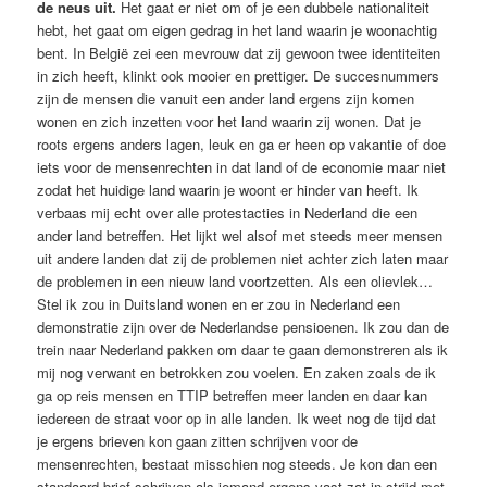
de neus uit.
Het gaat er niet om of je een dubbele nationaliteit
hebt, het gaat om eigen gedrag in het land waarin je woonachtig
bent. In België zei een mevrouw dat zij gewoon twee identiteiten
in zich heeft, klinkt ook mooier en prettiger. De succesnummers
zijn de mensen die vanuit een ander land ergens zijn komen
wonen en zich inzetten voor het land waarin zij wonen. Dat je
roots ergens anders lagen, leuk en ga er heen op vakantie of doe
iets voor de mensenrechten in dat land of de economie maar niet
zodat het huidige land waarin je woont er hinder van heeft. Ik
verbaas mij echt over alle protestacties in Nederland die een
ander land betreffen. Het lijkt wel alsof met steeds meer mensen
uit andere landen dat zij de problemen niet achter zich laten maar
de problemen in een nieuw land voortzetten. Als een olievlek…
Stel ik zou in Duitsland wonen en er zou in Nederland een
demonstratie zijn over de Nederlandse pensioenen. Ik zou dan de
trein naar Nederland pakken om daar te gaan demonstreren als ik
mij nog verwant en betrokken zou voelen. En zaken zoals de ik
ga op reis mensen en TTIP betreffen meer landen en daar kan
iedereen de straat voor op in alle landen. Ik weet nog de tijd dat
je ergens brieven kon gaan zitten schrijven voor de
mensenrechten, bestaat misschien nog steeds. Je kon dan een
standaard brief schrijven als iemand ergens vast zat in strijd met