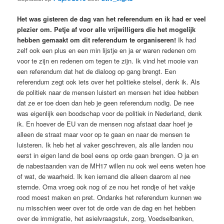
Het was gisteren de dag van het referendum en ik had er veel
plezier om. Petje af voor alle vrijwilligers die het mogelijk
hebben gemaakt om dit referendum te organiseren!
Ik had
zelf ook een plus en een min lijstje en ja er waren redenen om
voor te zijn en redenen om tegen te zijn. Ik vind het mooie van
een referendum dat het de dialoog op gang brengt. Een
referendum zegt ook iets over het politieke stelsel, denk ik. Als
de politiek naar de mensen luistert en mensen het idee hebben
dat ze er toe doen dan heb je geen referendum nodig. De nee
was eigenlijk een boodschap voor de politiek in Nederland, denk
ik. En hoever de EU van de mensen nog afstaat daar hoef je
alleen de straat maar voor op te gaan en naar de mensen te
luisteren. Ik heb het al vaker geschreven, als alle landen nou
eerst in eigen land de boel eens op orde gaan brengen. O ja en
de nabestaanden van de MH17 willen nu ook wel eens weten hoe
of wat, de waarheid. Ik ken iemand die alleen daarom al nee
stemde. Oma vroeg ook nog of ze nou het rondje of het vakje
rood moest maken en pret. Ondanks het referendum kunnen we
nu misschien weer over tot de orde van de dag en het hebben
over de immigratie, het asielvraagstuk, zorg, Voedselbanken,