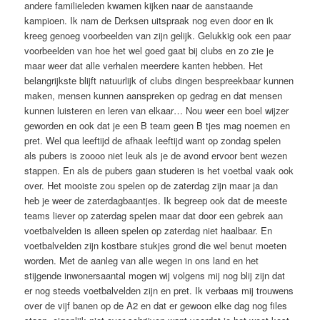
andere familieleden kwamen kijken naar de aanstaande
kampioen. Ik nam de Derksen uitspraak nog even door en ik
kreeg genoeg voorbeelden van zijn gelijk. Gelukkig ook een paar
voorbeelden van hoe het wel goed gaat bij clubs en zo zie je
maar weer dat alle verhalen meerdere kanten hebben. Het
belangrijkste blijft natuurlijk of clubs dingen bespreekbaar kunnen
maken, mensen kunnen aanspreken op gedrag en dat mensen
kunnen luisteren en leren van elkaar… Nou weer een boel wijzer
geworden en ook dat je een B team geen B tjes mag noemen en
pret. Wel qua leeftijd de afhaak leeftijd want op zondag spelen
als pubers is zoooo niet leuk als je de avond ervoor bent wezen
stappen. En als de pubers gaan studeren is het voetbal vaak ook
over. Het mooiste zou spelen op de zaterdag zijn maar ja dan
heb je weer de zaterdagbaantjes. Ik begreep ook dat de meeste
teams liever op zaterdag spelen maar dat door een gebrek aan
voetbalvelden is alleen spelen op zaterdag niet haalbaar. En
voetbalvelden zijn kostbare stukjes grond die wel benut moeten
worden. Met de aanleg van alle wegen in ons land en het
stijgende inwonersaantal mogen wij volgens mij nog blij zijn dat
er nog steeds voetbalvelden zijn en pret. Ik verbaas mij trouwens
over de vijf banen op de A2 en dat er gewoon elke dag nog files