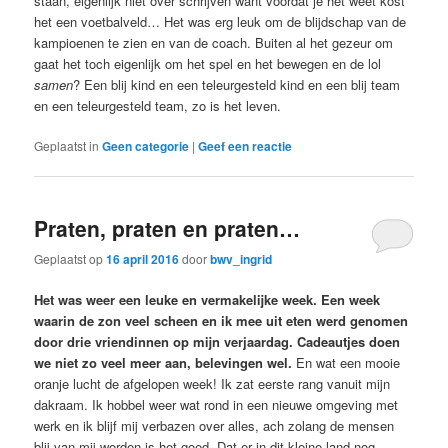
staan, eigenlijk niet over schrijven want voordat je het weet kost
het een voetbalveld… Het was erg leuk om de blijdschap van de
kampioenen te zien en van de coach. Buiten al het gezeur om
gaat het toch eigenlijk om het spel en het bewegen en de lol
samen
? Een blij kind en een teleurgesteld kind en een blij team
en een teleurgesteld team, zo is het leven.
Geplaatst in
Geen categorie
|
Geef een reactie
Praten, praten en praten…
Geplaatst op
16 april 2016
door
bwv_ingrid
Het was weer een leuke en vermakelijke week. Een week
waarin de zon veel scheen en ik mee uit eten werd genomen
door drie vriendinnen op mijn verjaardag. Cadeautjes doen
we niet zo veel meer aan, belevingen wel.
En wat een mooie
oranje lucht de afgelopen week! Ik zat eerste rang vanuit mijn
dakraam. Ik hobbel weer wat rond in een nieuwe omgeving met
werk en ik blijf mij verbazen over alles, ach zolang de mensen
blij van mij worden is het goed. Dat er in dit kleine land nog