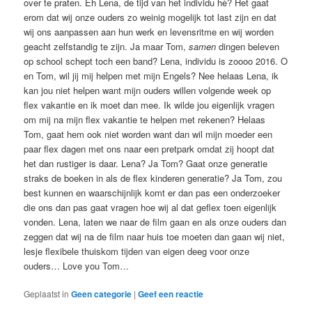
over te praten. Eh Lena, de tijd van het individu hè? Het gaat
erom dat wij onze ouders zo weinig mogelijk tot last zijn en dat
wij ons aanpassen aan hun werk en levensritme en wij worden
geacht zelfstandig te zijn. Ja maar Tom,
samen
dingen beleven
op school schept toch een band? Lena, individu is zoooo 2016. O
en Tom, wil jij mij helpen met mijn Engels? Nee helaas Lena, ik
kan jou niet helpen want mijn ouders willen volgende week op
flex vakantie en ik moet dan mee. Ik wilde jou eigenlijk vragen
om mij na mijn flex vakantie te helpen met rekenen? Helaas
Tom, gaat hem ook niet worden want dan wil mijn moeder een
paar flex dagen met ons naar een pretpark omdat zij hoopt dat
het dan rustiger is daar. Lena? Ja Tom? Gaat onze generatie
straks de boeken in als de flex kinderen generatie? Ja Tom, zou
best kunnen en waarschijnlijk komt er dan pas een onderzoeker
die ons dan pas gaat vragen hoe wij al dat geflex toen eigenlijk
vonden. Lena, laten we naar de film gaan en als onze ouders dan
zeggen dat wij na de film naar huis toe moeten dan gaan wij niet,
lesje flexibele thuiskom tijden van eigen deeg voor onze
ouders… Love you Tom…
Geplaatst in
Geen categorie
|
Geef een reactie