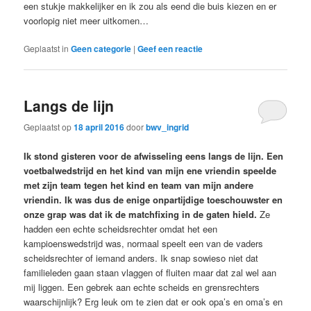
een stukje makkelijker en ik zou als eend die buis kiezen en er
voorlopig niet meer uitkomen…
Geplaatst in
Geen categorie
|
Geef een reactie
Langs de lijn
Geplaatst op
18 april 2016
door
bwv_ingrid
Ik stond gisteren voor de afwisseling eens langs de lijn. Een
voetbalwedstrijd en het kind van mijn ene vriendin speelde
met zijn team tegen het kind en team van mijn andere
vriendin. Ik was dus de enige onpartijdige toeschouwster en
onze grap was dat ik de matchfixing in de gaten hield.
Ze
hadden een echte scheidsrechter omdat het een
kampioenswedstrijd was, normaal speelt een van de vaders
scheidsrechter of iemand anders. Ik snap sowieso niet dat
familieleden gaan staan vlaggen of fluiten maar dat zal wel aan
mij liggen. Een gebrek aan echte scheids en grensrechters
waarschijnlijk? Erg leuk om te zien dat er ook opa’s en oma’s en