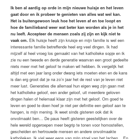
Ik ben al aardig op orde in mijn nieuwe huisje en het leven
gaat door en ik probeer te genieten van alles wat wel kan.
Het is buitengewoon leuk hoe het leven af en toe loopt en
hoe de familieband weer wat beter kan worden als je in het
nu leeft. Accepteer de mensen zoals zij zijn en kijk niet te
vaak om.
Elk huisje heeft zijn kruisje en mijn familie is wel een
interessante familie betreffende heel erg veel dingen. Ik had
mijzelf al heel vroeg los gemaakt van het katholieke sopje en ik
zie nu een tweede en derde generatie waarvan een groot gedeelte
niets meer met het geloof te maken wil hebben. Ik vergelijk het
altijd met een jaar lang onder dwang iets moeten eten en de kans
is dan erg groot dat je na zo’n jaar het de rest van je leven niet
meer lust. Generaties die allemaal hun eigen weg zijn gaan met
het katholieke geloof, een ander geloof, uit meerdere geloven
dingen halen of helemaal klaar zijn met het geloof. Om goed te
leven en goed te doen hoef je niet per definitie een geloof aan te
hangen, is mijn mening. Ik weet sinds gisteren ook dat ik
onvolmaakt ben… De paus heeft gisteren geestelijken over de
hele wereld opgeroepen meer begrip te tonen voor homostellen,
gescheiden en hertrouwde mensen en andere onvolmaakte
katholieken. Ik viel weer eens van mijn stoel van het lachen… En