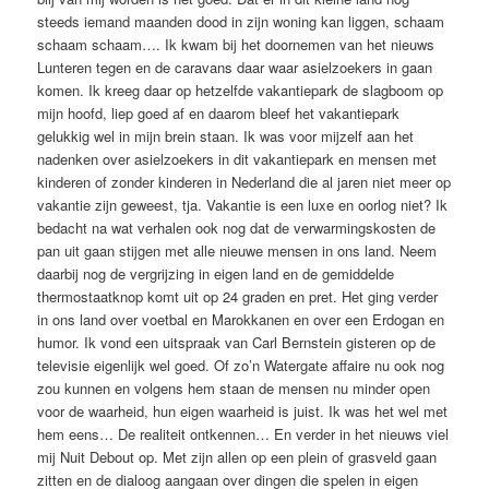
steeds iemand maanden dood in zijn woning kan liggen, schaam
schaam schaam…. Ik kwam bij het doornemen van het nieuws
Lunteren tegen en de caravans daar waar asielzoekers in gaan
komen. Ik kreeg daar op hetzelfde vakantiepark de slagboom op
mijn hoofd, liep goed af en daarom bleef het vakantiepark
gelukkig wel in mijn brein staan. Ik was voor mijzelf aan het
nadenken over asielzoekers in dit vakantiepark en mensen met
kinderen of zonder kinderen in Nederland die al jaren niet meer op
vakantie zijn geweest, tja. Vakantie is een luxe en oorlog niet? Ik
bedacht na wat verhalen ook nog dat de verwarmingskosten de
pan uit gaan stijgen met alle nieuwe mensen in ons land. Neem
daarbij nog de vergrijzing in eigen land en de gemiddelde
thermostaatknop komt uit op 24 graden en pret. Het ging verder
in ons land over voetbal en Marokkanen en over een Erdogan en
humor. Ik vond een uitspraak van Carl Bernstein gisteren op de
televisie eigenlijk wel goed. Of zo’n Watergate affaire nu ook nog
zou kunnen en volgens hem staan de mensen nu minder open
voor de waarheid, hun eigen waarheid is juist. Ik was het wel met
hem eens… De realiteit ontkennen… En verder in het nieuws viel
mij Nuit Debout op. Met zijn allen op een plein of grasveld gaan
zitten en de dialoog aangaan over dingen die spelen in eigen