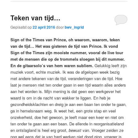
Teken van tijd…
Geplaatst op
22 april 2016
door
bwv_ingrid
Sign of the Times van Prince, oh waarom, waarom, teken
van de tijd… Het was gisteren de tijd van Prince. Ik vond
Sign of the Times zijn mooiste nummer, vooral de live tour
met de mensen die op de trommels sloegen bij dit nummer.
En de gitaarsolo’s van hem waren subliem.
Gelukkig leeft zijn
muziek voort, echte muziek. Ik was de afgelopen week bezig
met andere tekenen van de tijd, veranderingen van de tijd. Hoe
laat je mensen niet ten onder gaan in een tijd waarin alles anders
aan het worden is. Mijn mening is dat geen een werkgever het
waard is om in de nacht van wakker te liggen. En heb je
gezondheidsklachten en dreig je aan een baan ten onder te gaan,
ga in hemelsnaam weg. Ik weet het, een grote stap en veel
onzekerheid, doe het gewoon, je leeft maar een keer en niet om
ten onder te gaan aan een baan. De ellende in reorganisatieland
en ontslagland is heel erg groot,
bewust
van
. Vroeger zeiden ze
nog wel eens dat je van hard werken niet dood ging, vroeger is