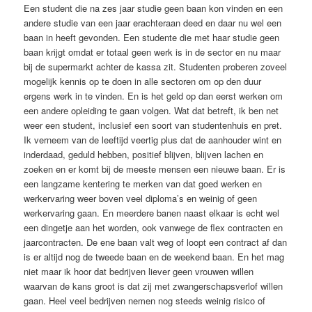
Een student die na zes jaar studie geen baan kon vinden en een
andere studie van een jaar erachteraan deed en daar nu wel een
baan in heeft gevonden. Een studente die met haar studie geen
baan krijgt omdat er totaal geen werk is in de sector en nu maar
bij de supermarkt achter de kassa zit. Studenten proberen zoveel
mogelijk kennis op te doen in alle sectoren om op den duur
ergens werk in te vinden. En is het geld op dan eerst werken om
een andere opleiding te gaan volgen. Wat dat betreft, ik ben net
weer een student, inclusief een soort van studentenhuis en pret.
Ik verneem van de leeftijd veertig plus dat de aanhouder wint en
inderdaad, geduld hebben, positief blijven, blijven lachen en
zoeken en er komt bij de meeste mensen een nieuwe baan. Er is
een langzame kentering te merken van dat goed werken en
werkervaring weer boven veel diploma’s en weinig of geen
werkervaring gaan. En meerdere banen naast elkaar is echt wel
een dingetje aan het worden, ook vanwege de flex contracten en
jaarcontracten. De ene baan valt weg of loopt een contract af dan
is er altijd nog de tweede baan en de weekend baan. En het mag
niet maar ik hoor dat bedrijven liever geen vrouwen willen
waarvan de kans groot is dat zij met zwangerschapsverlof willen
gaan. Heel veel bedrijven nemen nog steeds weinig risico of