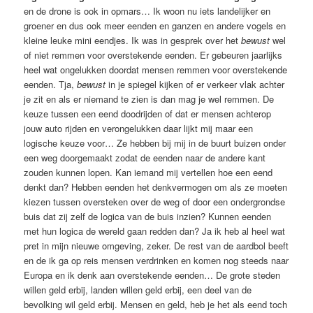
en de drone is ook in opmars… Ik woon nu iets landelijker en
groener en dus ook meer eenden en ganzen en andere vogels en
kleine leuke mini eendjes. Ik was in gesprek over het
bewust
wel
of niet remmen voor overstekende eenden. Er gebeuren jaarlijks
heel wat ongelukken doordat mensen remmen voor overstekende
eenden. Tja,
bewust
in je spiegel kijken of er verkeer vlak achter
je zit en als er niemand te zien is dan mag je wel remmen. De
keuze tussen een eend doodrijden of dat er mensen achterop
jouw auto rijden en verongelukken daar lijkt mij maar een
logische keuze voor… Ze hebben bij mij in de buurt buizen onder
een weg doorgemaakt zodat de eenden naar de andere kant
zouden kunnen lopen. Kan iemand mij vertellen hoe een eend
denkt dan? Hebben eenden het denkvermogen om als ze moeten
kiezen tussen oversteken over de weg of door een ondergrondse
buis dat zij zelf de logica van de buis inzien? Kunnen eenden
met hun logica de wereld gaan redden dan? Ja ik heb al heel wat
pret in mijn nieuwe omgeving, zeker. De rest van de aardbol beeft
en de ik ga op reis mensen verdrinken en komen nog steeds naar
Europa en ik denk aan overstekende eenden… De grote steden
willen geld erbij, landen willen geld erbij, een deel van de
bevolking wil geld erbij. Mensen en geld, heb je het als eend toch