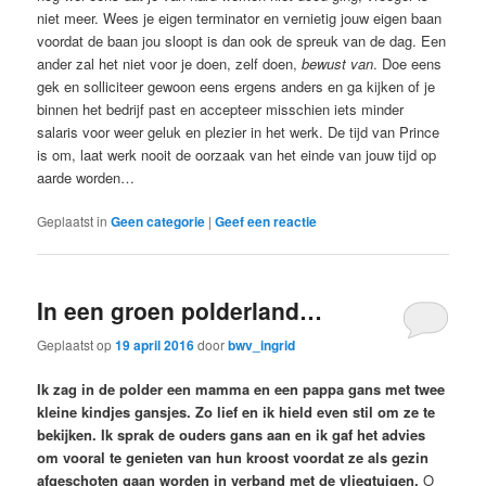
niet meer. Wees je eigen terminator en vernietig jouw eigen baan
voordat de baan jou sloopt is dan ook de spreuk van de dag. Een
ander zal het niet voor je doen, zelf doen,
bewust van
. Doe eens
gek en solliciteer gewoon eens ergens anders en ga kijken of je
binnen het bedrijf past en accepteer misschien iets minder
salaris voor weer geluk en plezier in het werk. De tijd van Prince
is om, laat werk nooit de oorzaak van het einde van jouw tijd op
aarde worden…
Geplaatst in
Geen categorie
|
Geef een reactie
In een groen polderland…
Geplaatst op
19 april 2016
door
bwv_ingrid
Ik zag in de polder een mamma en een pappa gans met twee
kleine kindjes gansjes. Zo lief en ik hield even stil om ze te
bekijken. Ik sprak de ouders gans aan en ik gaf het advies
om vooral te genieten van hun kroost voordat ze als gezin
afgeschoten gaan worden in verband met de vliegtuigen.
O