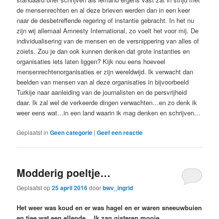
de mensenrechten en al deze brieven werden dan in een keer
naar de desbetreffende regering of instantie gebracht.
In het nu
zijn wij allemaal Amnesty International, zo voelt het voor mij.
De
individualisering van de mensen en de versnippering van alles of
zoiets. Zou je dan ook kunnen denken dat grote instanties en
organisaties iets laten liggen? Kijk nou eens hoeveel
mensenrechtenorganisaties er zijn wereldwijd. Ik verwacht dan
beelden van mensen van al deze organisaties in bijvoorbeeld
Turkije naar aanleiding van de journalisten en de persvrijheid
daar. Ik zal wel de verkeerde dingen verwachten…en zo denk ik
weer eens wat…in een land waarin ik mag denken en schrijven…
Geplaatst in
Geen categorie
|
Geef een reactie
Modderig poeltje…
Geplaatst op
25 april 2016
door
bwv_ingrid
Het weer was koud en er was hagel en er waren sneeuwbuien
en tjee wat een ellende… Ik zag gisteren mooie