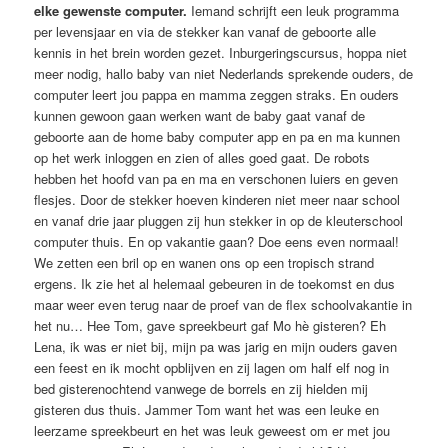
elke gewenste computer.
Iemand schrijft een leuk programma
per levensjaar en via de stekker kan vanaf de geboorte alle
kennis in het brein worden gezet. Inburgeringscursus, hoppa niet
meer nodig, hallo baby van niet Nederlands sprekende ouders, de
computer leert jou pappa en mamma zeggen straks. En ouders
kunnen gewoon gaan werken want de baby gaat vanaf de
geboorte aan de home baby computer app en pa en ma kunnen
op het werk inloggen en zien of alles goed gaat. De robots
hebben het hoofd van pa en ma en verschonen luiers en geven
flesjes. Door de stekker hoeven kinderen niet meer naar school
en vanaf drie jaar pluggen zij hun stekker in op de kleuterschool
computer thuis. En op vakantie gaan? Doe eens even normaal!
We zetten een bril op en wanen ons op een tropisch strand
ergens. Ik zie het al helemaal gebeuren in de toekomst en dus
maar weer even terug naar de proef van de flex schoolvakantie in
het nu… Hee Tom, gave spreekbeurt gaf Mo hè gisteren? Eh
Lena, ik was er niet bij, mijn pa was jarig en mijn ouders gaven
een feest en ik mocht opblijven en zij lagen om half elf nog in
bed gisterenochtend vanwege de borrels en zij hielden mij
gisteren dus thuis. Jammer Tom want het was een leuke en
leerzame spreekbeurt en het was leuk geweest om er met jou