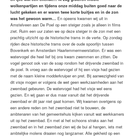
wolkenpartijen en tijdens onze middag buiten goed naar de
lucht gekeken en er waren twee korte buitjes en in de zon
was het gewoon warm…
En opeens kwamen wij uit in
Amstelveen aan De Poel op een steiger zoals je alleen in films
ziet. Ruim een uur zaten we op deze steiger in de zon met een
prachtig uitzicht op de historische trams in de verte. Op zondag
rijden deze historische trams over de oude spoorlijn tussen
Bovenkerk en Amsterdam Haarlemmermeerstation. Er was een
watervogel die heel lief bij ons kwam zwemmen en zitten. De
vogel genoot ook van de soap rondom het drijvende zwembad in
de poel. Ik vroeg aan de watervogel of hij een visje had gezien
met de naam kleine modderkruiper en pret. Bij aanwezigheid van
dit visje mogen er volgens de wet geen werkzaamheden aan het
zwembad gebeuren. De watervogel had het visje wel eens
gezien. En wij gaan er dus maar vanuit dat het drijvende
zwembad er dit jaar niet gaat komen. Wij kwamen overigens op
een andere reden om het zwembad niet te bouwen, de
ambtenaren van het gemeentehuis kijken vanuit wat werkkamers
uit op het zwembad. En met al het schoons straks aan het
zwembad en in het zwembad zien wij de bui al hangen, iets met
ambtelijke molens draaien nog langzamer. Alle gekheid op een