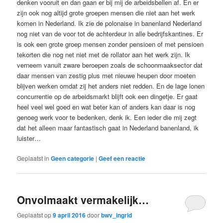
denken vooruit en dan gaan er bij mij de arbeidsbellen af. En er
zijn ook nog altijd grote groepen mensen die niet aan het werk
komen in Nederland. Ik zie de polonaise in banenland Nederland
nog niet van de voor tot de achterdeur in alle bedrijfskantines. Er
is ook een grote groep mensen zonder pensioen of met pensioen
tekorten die nog net niet met de rollator aan het werk zijn. Ik
verneem vanuit zware beroepen zoals de schoonmaaksector dat
daar mensen van zestig plus met nieuwe heupen door moeten
blijven werken omdat zij het anders niet redden. En de lage lonen
concurrentie op de arbeidsmarkt blijft ook een dingetje. Er gaat
heel veel wel goed en wat beter kan of anders kan daar is nog
genoeg werk voor te bedenken, denk ik. Een ieder die mij zegt
dat het alleen maar fantastisch gaat in Nederland banenland, ik
luister…
Geplaatst in
Geen categorie
|
Geef een reactie
Onvolmaakt vermakelijk…
Geplaatst op
9 april 2016
door
bwv_ingrid