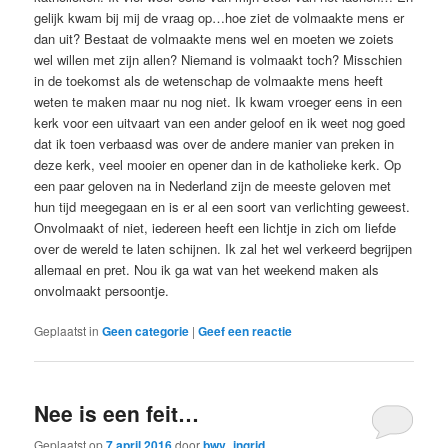
gelijk kwam bij mij de vraag op…hoe ziet de volmaakte mens er
dan uit? Bestaat de volmaakte mens wel en moeten we zoiets
wel willen met zijn allen? Niemand is volmaakt toch? Misschien
in de toekomst als de wetenschap de volmaakte mens heeft
weten te maken maar nu nog niet. Ik kwam vroeger eens in een
kerk voor een uitvaart van een ander geloof en ik weet nog goed
dat ik toen verbaasd was over de andere manier van preken in
deze kerk, veel mooier en opener dan in de katholieke kerk. Op
een paar geloven na in Nederland zijn de meeste geloven met
hun tijd meegegaan en is er al een soort van verlichting geweest.
Onvolmaakt of niet, iedereen heeft een lichtje in zich om liefde
over de wereld te laten schijnen. Ik zal het wel verkeerd begrijpen
allemaal en pret. Nou ik ga wat van het weekend maken als
onvolmaakt persoontje.
Geplaatst in
Geen categorie
|
Geef een reactie
Nee is een feit…
Geplaatst op
7 april 2016
door
bwv_ingrid