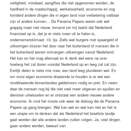
veiligheid, misdaad, aangiftes die niet opgenomen worden, de
hardheid in de maatschappij, werkeloosheid, economie en nog
honderd andere dingen die in eigen land voor verbetering vatbaar
zijn of anders kunnen… De Panama Papers waren ook wel
grappig maar niet nieuw. Iemand zei mij laatst dat Nederland
financieel op is, dat je er niets meer uit te halen is,
ondernemersklimaat -10, tja. Zelfs wat burgers met spaargeld of
uitkeringen sluizen het door naar het buitenland of mensen die in
het buitenland wonen ontvangen uitkeringen vanuit Nederland.
Het kan en het mag allemaal en ik denk wel eens na over
hoelang het zal duren voordat Nederland op en leeg zal zal zijn.
Eerlijk delen is niets mis mee, een land leeg plunderen wel. En
om onze eigen economie draaiende te houden is er wel een
ronddraaiende binnenlandse geldstroom nodig en pret. En neem
daar de mensen nog bij die niet veel meer uitgeven en spullen en
diensten uitwisselen en er ontstaat een andere nieuwe andere
economie. Ik vind het mooie ook weer de dialoog die de Panama
Papers op gang brengen. Wat kan wel en wat kan niet en het is
een utopie om te denken dat als Nederland het braafste landje
gaat worden dat alle andere landen zullen volgen. Ja, veel dingen
gaan anders worden,
bewust van
.