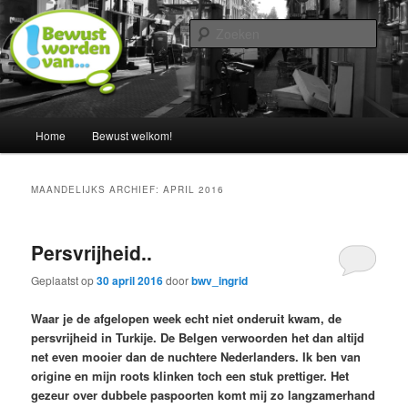
Spring
Spring
Een blog door Ingrid Albers
naar
naar
Zoek
de
de
primaire
secundaire
Nederland bewust maken van…
inhoud
inhoud
Hoofdmenu
Home
Bewust welkom!
MAANDELIJKS ARCHIEF:
APRIL 2016
Persvrijheid..
Geplaatst op
30 april 2016
door
bwv_ingrid
Waar je de afgelopen week echt niet onderuit kwam, de
persvrijheid in Turkije. De Belgen verwoorden het dan altijd
net even mooier dan de nuchtere Nederlanders. Ik ben van
origine en mijn roots klinken toch een stuk prettiger. Het
gezeur over dubbele paspoorten komt mij zo langzamerhand