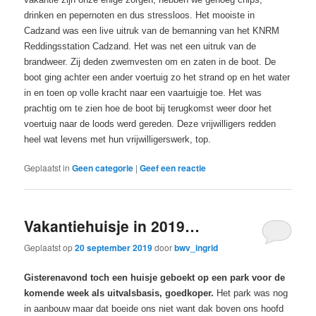
drinken en pepernoten en dus stressloos. Het mooiste in
Cadzand was een live uitruk van de bemanning van het KNRM
Reddingsstation Cadzand. Het was net een uitruk van de
brandweer. Zij deden zwemvesten om en zaten in de boot. De
boot ging achter een ander voertuig zo het strand op en het water
in en toen op volle kracht naar een vaartuigje toe. Het was
prachtig om te zien hoe de boot bij terugkomst weer door het
voertuig naar de loods werd gereden. Deze vrijwilligers redden
heel wat levens met hun vrijwilligerswerk, top.
Geplaatst in
Geen categorie
|
Geef een reactie
Vakantiehuisje in 2019…
Geplaatst op
20 september 2019
door
bwv_ingrid
Gisterenavond toch een huisje geboekt op een park voor de
komende week als uitvalsbasis, goedkoper.
Het park was nog
in aanbouw maar dat boeide ons niet want dak boven ons hoofd