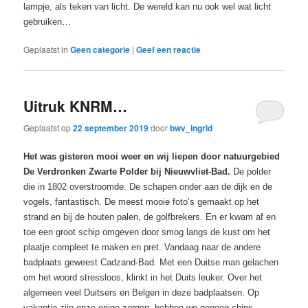
lampje, als teken van licht. De wereld kan nu ook wel wat licht
gebruiken…
Geplaatst in
Geen categorie
|
Geef een reactie
Uitruk KNRM…
Geplaatst op
22 september 2019
door
bwv_ingrid
Het was gisteren mooi weer en wij liepen door natuurgebied
De Verdronken Zwarte Polder bij Nieuwvliet-Bad.
De polder
die in 1802 overstroomde. De schapen onder aan de dijk en de
vogels, fantastisch. De meest mooie foto’s gemaakt op het
strand en bij de houten palen, de golfbrekers. En er kwam af en
toe een groot schip omgeven door smog langs de kust om het
plaatje compleet te maken en pret. Vandaag naar de andere
badplaats geweest Cadzand-Bad. Met een Duitse man gelachen
om het woord stressloos, klinkt in het Duits leuker. Over het
algemeen veel Duitsers en Belgen in deze badplaatsen. Op
vakantie zijn onze enige zorgen, hebben we genoeg chips,