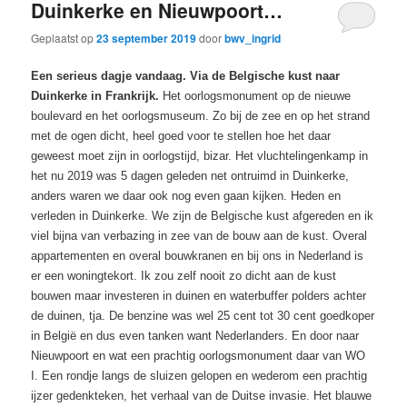
Duinkerke en Nieuwpoort…
Geplaatst op
23 september 2019
door
bwv_ingrid
Een serieus dagje vandaag. Via de Belgische kust naar
Duinkerke in Frankrijk.
Het oorlogsmonument op de nieuwe
boulevard en het oorlogsmuseum. Zo bij de zee en op het strand
met de ogen dicht, heel goed voor te stellen hoe het daar
geweest moet zijn in oorlogstijd, bizar. Het vluchtelingenkamp in
het nu 2019 was 5 dagen geleden net ontruimd in Duinkerke,
anders waren we daar ook nog even gaan kijken. Heden en
verleden in Duinkerke. We zijn de Belgische kust afgereden en ik
viel bijna van verbazing in zee van de bouw aan de kust. Overal
appartementen en overal bouwkranen en bij ons in Nederland is
er een woningtekort. Ik zou zelf nooit zo dicht aan de kust
bouwen maar investeren in duinen en waterbuffer polders achter
de duinen, tja. De benzine was wel 25 cent tot 30 cent goedkoper
in België en dus even tanken want Nederlanders. En door naar
Nieuwpoort en wat een prachtig oorlogsmonument daar van WO
I. Een rondje langs de sluizen gelopen en wederom een prachtig
ijzer gedenkteken, het verhaal van de Duitse invasie. Het blauwe