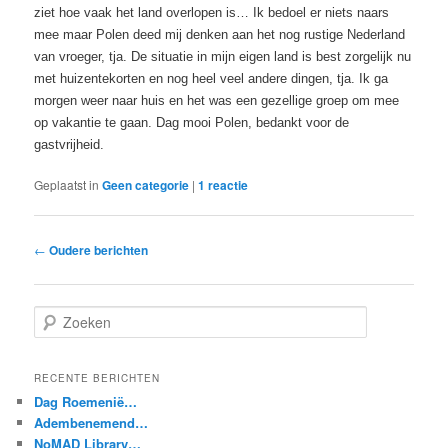
ziet hoe vaak het land
overlopen
is…
Ik bedoel er niets naars
mee maar Polen deed mij denken aan het nog rustige Nederland
van vroeger, tja. De situatie in mijn eigen land is best zorgelijk nu
met huizentekorten en nog heel veel andere dingen, tja. Ik ga
morgen weer naar huis en het was een gezellige groep om mee
op vakantie te gaan. Dag mooi Polen, bedankt voor de
gastvrijheid.
Geplaatst in
Geen categorie
|
1
reactie
Berichtnavigatie
←
Oudere berichten
Z
o
e
k
RECENTE BERICHTEN
e
Dag Roemenië…
n
Adembenemend…
NoMAD Library…