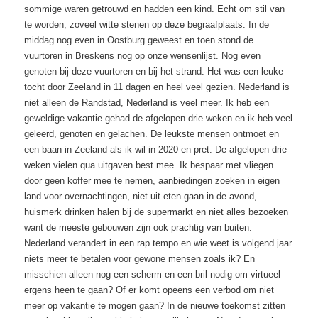
sommige waren getrouwd en hadden een kind. Echt om stil van
te worden, zoveel witte stenen op deze begraafplaats. In de
middag nog even in Oostburg geweest en toen stond de
vuurtoren in Breskens nog op onze wensenlijst. Nog even
genoten bij deze vuurtoren en bij het strand. Het was een leuke
tocht door Zeeland in 11 dagen en heel veel gezien. Nederland is
niet alleen de Randstad, Nederland is veel meer. Ik heb een
geweldige vakantie gehad de afgelopen drie weken en ik heb veel
geleerd, genoten en gelachen. De leukste mensen ontmoet en
een baan in Zeeland als ik wil in 2020 en pret. De afgelopen drie
weken vielen qua uitgaven best mee. Ik bespaar met vliegen
door geen koffer mee te nemen, aanbiedingen zoeken in eigen
land voor overnachtingen, niet uit eten gaan in de avond,
huismerk drinken halen bij de supermarkt en niet alles bezoeken
want de meeste gebouwen zijn ook prachtig van buiten.
Nederland verandert in een rap tempo en wie weet is volgend jaar
niets meer te betalen voor gewone mensen zoals ik? En
misschien alleen nog een scherm en een bril nodig om virtueel
ergens heen te gaan? Of er komt opeens een verbod om niet
meer op vakantie te mogen gaan? In de nieuwe toekomst zitten