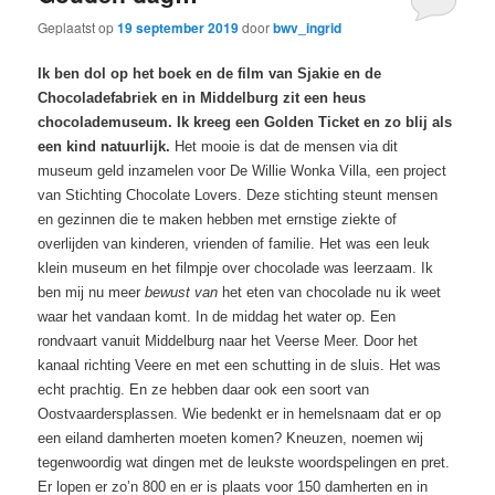
Geplaatst op
19 september 2019
door
bwv_ingrid
Ik ben dol op het boek en de film van Sjakie en de
Chocoladefabriek en in Middelburg zit een heus
chocolademuseum. Ik kreeg een Golden Ticket en zo blij als
een kind natuurlijk.
Het mooie is dat de mensen via dit
museum geld inzamelen voor De Willie Wonka Villa, een project
van Stichting Chocolate Lovers. Deze stichting steunt mensen
en gezinnen die te maken hebben met ernstige ziekte of
overlijden van kinderen, vrienden of familie. Het was een leuk
klein museum en het filmpje over chocolade was leerzaam. Ik
ben mij nu meer
bewust van
het eten van chocolade nu ik weet
waar het vandaan komt. In de middag het water op. Een
rondvaart vanuit Middelburg naar het Veerse Meer. Door het
kanaal richting Veere en met een schutting in de sluis. Het was
echt prachtig. En ze hebben daar ook een soort van
Oostvaardersplassen. Wie bedenkt er in hemelsnaam dat er op
een eiland damherten moeten komen? Kneuzen, noemen wij
tegenwoordig wat dingen met de leukste woordspelingen en pret.
Er lopen er zo’n 800 en er is plaats voor 150 damherten en in