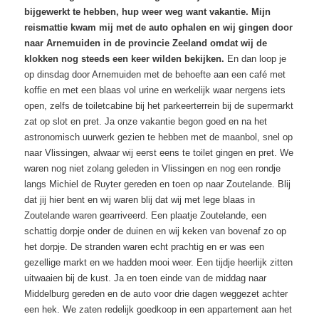
bijgewerkt te hebben, hup weer weg want vakantie. Mijn
reismattie kwam mij met de auto ophalen en wij gingen door
naar Arnemuiden in de provincie Zeeland omdat wij de
klokken nog steeds een keer wilden bekijken.
En dan loop je
op dinsdag door Arnemuiden met de behoefte aan een café met
koffie en met een blaas vol urine en werkelijk waar nergens iets
open, zelfs de toiletcabine bij het parkeerterrein bij de supermarkt
zat op slot en pret. Ja onze vakantie begon goed en na het
astronomisch uurwerk gezien te hebben met de maanbol, snel op
naar Vlissingen, alwaar wij eerst eens te toilet gingen en pret. We
waren nog niet zolang geleden in Vlissingen en nog een rondje
langs Michiel de Ruyter gereden en toen op naar Zoutelande. Blij
dat jij hier bent en wij waren blij dat wij met lege blaas in
Zoutelande waren gearriveerd. Een plaatje Zoutelande, een
schattig dorpje onder de duinen en wij keken van bovenaf zo op
het dorpje. De stranden waren echt prachtig en er was een
gezellige markt en we hadden mooi weer. Een tijdje heerlijk zitten
uitwaaien bij de kust. Ja en toen einde van de middag naar
Middelburg gereden en de auto voor drie dagen weggezet achter
een hek. We zaten redelijk goedkoop in een appartement aan het