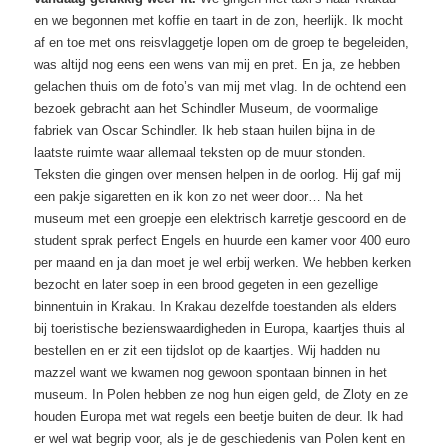
en we begonnen met koffie en taart in de zon, heerlijk. Ik mocht
af en toe met ons reisvlaggetje lopen om de groep te begeleiden,
was altijd nog eens een wens van mij en pret. En ja, ze hebben
gelachen thuis om de foto’s van mij met vlag. In de ochtend een
bezoek gebracht aan het Schindler Museum, de voormalige
fabriek van Oscar Schindler. Ik heb staan huilen bijna in de
laatste ruimte waar allemaal teksten op de muur stonden.
Teksten die gingen over mensen helpen in de oorlog. Hij gaf mij
een pakje sigaretten en ik kon zo net weer door… Na het
museum met een groepje een elektrisch karretje gescoord en de
student sprak perfect Engels en huurde een kamer voor 400 euro
per maand en ja dan moet je wel erbij werken. We hebben kerken
bezocht en later soep in een brood gegeten in een gezellige
binnentuin in Krakau. In Krakau dezelfde toestanden als elders
bij toeristische bezienswaardigheden in Europa, kaartjes thuis al
bestellen en er zit een tijdslot op de kaartjes. Wij hadden nu
mazzel want we kwamen nog gewoon spontaan binnen in het
museum. In Polen hebben ze nog hun eigen geld,
de Zloty
en ze
houden Europa
met wat regels
een beetje buiten de deur. Ik had
er wel wat begrip voor, als je de geschiedenis van Polen
kent
en