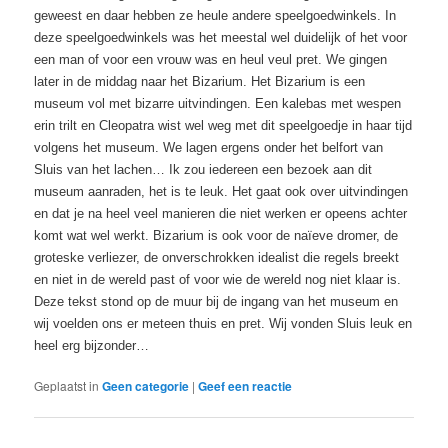
geweest en daar hebben ze heule andere speelgoedwinkels. In
deze speelgoedwinkels was het meestal wel duidelijk of het voor
een man of voor een vrouw was en heul veul pret. We gingen
later in de middag naar het Bizarium. Het Bizarium is een
museum vol met bizarre uitvindingen. Een kalebas met wespen
erin trilt en Cleopatra wist wel weg met dit speelgoedje in haar tijd
volgens het museum. We lagen ergens onder het belfort van
Sluis van het lachen… Ik zou iedereen een bezoek aan dit
museum aanraden, het is te leuk. Het gaat ook over uitvindingen
en dat je na heel veel manieren die niet werken er opeens achter
komt wat wel werkt. Bizarium is ook voor de naïeve dromer, de
groteske verliezer, de onverschrokken idealist die regels breekt
en niet in de wereld past of voor wie de wereld nog niet klaar is.
Deze tekst stond op de muur bij de ingang van het museum en
wij voelden ons er meteen thuis en pret. Wij vonden Sluis leuk en
heel erg bijzonder…
Geplaatst in
Geen categorie
|
Geef een reactie