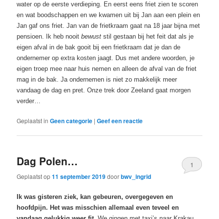
water op de eerste verdieping. En eerst eens friet zien te scoren
en wat boodschappen en we kwamen uit bij Jan aan een plein en
Jan gaf ons friet. Jan van de frietkraam gaat na 18 jaar bijna met
pensioen. Ik heb nooit
bewust
stil gestaan bij het feit dat als je
eigen afval in de bak gooit bij een frietkraam dat je dan de
ondernemer op extra kosten jaagt. Dus met andere woorden, je
eigen troep mee naar huis nemen en alleen de afval van de friet
mag in de bak. Ja ondernemen is niet zo makkelijk meer
vandaag de dag en pret. Onze trek door Zeeland gaat morgen
verder…
Geplaatst in
Geen categorie
|
Geef een reactie
Dag Polen…
1
Geplaatst op
11 september 2019
door
bwv_ingrid
Ik was gisteren ziek, kan gebeuren, overgegeven en
hoofdpijn. Het was misschien allemaal even teveel en
vandaag gelukkig weer fit.
We gingen met taxi’s naar Krakau