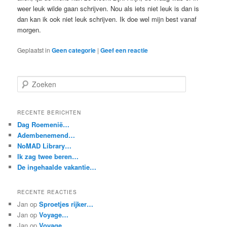
weer leuk wilde gaan schrijven. Nou als iets niet leuk is dan is
dan kan ik ook niet leuk schrijven. Ik doe wel mijn best vanaf
morgen.
Geplaatst in
Geen categorie
|
Geef een reactie
Z
o
e
k
RECENTE BERICHTEN
e
Dag Roemenië…
n
Adembenemend…
NoMAD Library…
Ik zag twee beren…
De ingehaalde vakantie…
RECENTE REACTIES
Jan
op
Sproetjes rijker…
Jan
op
Voyage…
Jan
op
Voyage…