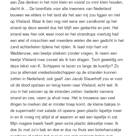
aan Zee denken in het mini klein en vooral zo mini klein houden,
dacht ik… De torenflats voor alle inwoners van Nederland
bouwen we elders in het land als het aan mij zou liggen en niet
op Vlieland. Maar ik ben nog niet eens een zandkorrel op het
strand op deze wereld dus het blijft een gedachte en pret. Het
strand was hier ook weer mooi en het strandrups voertuig had
een wiel of misschien wel meerdere wielen die een gedicht in het
zand achterlieten tijdens het rijden. Ik laad mijn hart vol
Waddenzee, een beetje stiekem zonder vragen, Ik neem een
beetje Vlieland mee zoveel als ik kan dragen. Toch geweldig om
deze tekst van K. Schippers te lezen zo langs de kustlijn? Zo
zou je allemaal vredesboodschappen op de stranden kunnen
zetten in Nederland, ook gaaf! Jan Jacob Slauerhoff zou er voor
uit de dood opstaan en terug keren naar Vlieland, echt wel. Ik
zou in het seizoen op de stranden zetten: bedankt namens
strand en zee, neem je afval mee. Het is trouwens aan veel
dingen te merken dat er minder troep komt, de kleine bakjes in
de supermarkt met salade zit opeens geen plastic lepeltje meer
in en ik vroeg mij altijd al af waarom er wel een lepeltje in zat.
Mijn magere kwark heeft geen extra plastic dekseltje meer. Ik
doe 3x met zo’n bak en doe er dus nu thuis een boterhamzakje
overheen of schep het over in een niet wegwerp bakje met