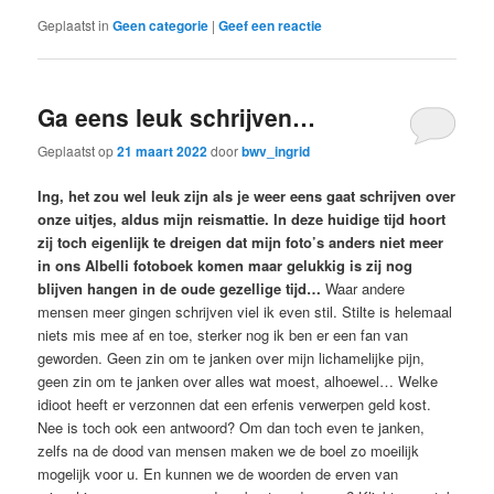
Geplaatst in
Geen categorie
|
Geef een reactie
Ga eens leuk schrijven…
Geplaatst op
21 maart 2022
door
bwv_ingrid
Ing, het zou wel leuk zijn als je weer eens gaat schrijven over
onze uitjes, aldus mijn reismattie. In deze huidige tijd hoort
zij toch eigenlijk te dreigen dat mijn foto’s anders niet meer
in ons Albelli fotoboek komen maar gelukkig is zij nog
blijven hangen in de oude gezellige tijd…
Waar andere
mensen meer gingen schrijven viel ik even stil. Stilte is helemaal
niets mis mee af en toe, sterker nog ik ben er een fan van
geworden. Geen zin om te janken over mijn lichamelijke pijn,
geen zin om te janken over alles wat moest, alhoewel… Welke
idioot heeft er verzonnen dat een erfenis verwerpen geld kost.
Nee is toch ook een antwoord? Om dan toch even te janken,
zelfs na de dood van mensen maken we de boel zo moeilijk
mogelijk voor u. En kunnen we de woorden de erven van