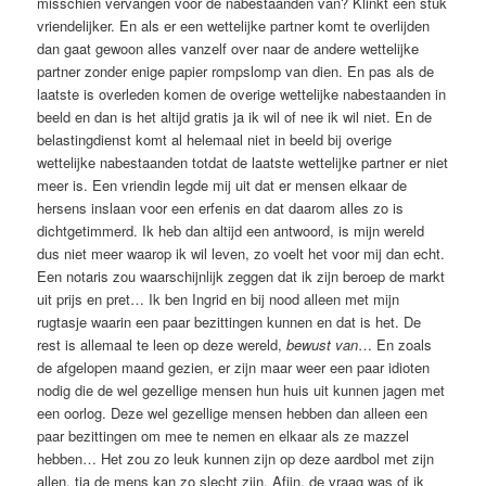
misschien vervangen voor de nabestaanden van? Klinkt een stuk
vriendelijker. En als er een wettelijke partner komt te overlijden
dan gaat gewoon alles vanzelf over naar de andere wettelijke
partner zonder enige papier rompslomp van dien. En pas als de
laatste is overleden komen de overige wettelijke nabestaanden in
beeld en dan is het altijd gratis ja ik wil of nee ik wil niet. En de
belastingdienst komt al helemaal niet in beeld bij overige
wettelijke nabestaanden totdat de laatste wettelijke partner er niet
meer is. Een vriendin legde mij uit dat er mensen elkaar de
hersens inslaan voor een erfenis en dat daarom alles zo is
dichtgetimmerd. Ik heb dan altijd een antwoord, is mijn wereld
dus niet meer waarop ik wil leven, zo voelt het voor mij dan echt.
Een notaris zou waarschijnlijk zeggen dat ik zijn beroep de markt
uit prijs en pret… Ik ben Ingrid en bij nood alleen met mijn
rugtasje waarin een paar bezittingen kunnen en dat is het. De
rest is allemaal te leen op deze wereld,
bewust van
… En zoals
de afgelopen maand gezien, er zijn maar weer een paar idioten
nodig die de wel gezellige mensen hun huis uit kunnen jagen met
een oorlog. Deze wel gezellige mensen hebben dan alleen een
paar bezittingen om mee te nemen en elkaar als ze mazzel
hebben… Het zou zo leuk kunnen zijn op deze aardbol met zijn
allen, tja de mens kan zo slecht zijn. Afijn, de vraag was of ik