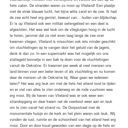
fiets zaten. De stranden waren zo mooi op Vlieland! Een plaatje
met de strak blauwe lucht, het bijna witte zand en de zee. Ik had
de zee echt heel erg gemist,
bewust van… huilen van blijdschap.
Er is op Vlieland ook een militair oefengebied en een deel is
afgesloten. Het was wel leuk om de vliegtuigen hoog in de lucht
te horen, jammer dat ze niet even laag langs de zee over
kwamen vliegen. Vlieland is misschien ook iets minder geschikt
om vluchtelingen op te vangen door het geluid van de jagers,
denk ik dan zo. In een supermarkt was het mogelijk om ons
statiegeld bonnetje in een bak te doen voor de vluchtelingen
vanuit de Oekraïne. Er kwamen per week al veel mensen ons
land binnen voor een beter leven of als vluchteling en nu komen
daar de mensen uit de Oekraïne bij. Waar gaan we iedereen
laten? Het was erg leuk om met de fiets het eiland rond te rijden
en er viel van alles te zien onderweg en de rode vuurtoren was
erg mooi. Bij de haven van Vlieland was er ook weer een
strandopgang en daar kwam net de veerboot weer aan en leuk
om te zien vanaf het strand nu. De Dorpsstraat met de
monumentale huisje en de kerk en het plein waren ook leuk. Wij
vonden de rust, ruimte en de schoonheid van het eiland heel erg
mooi. Door en door koud geworden van een dagje op de fiets en