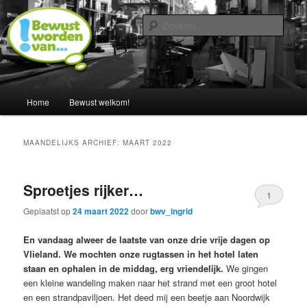
Spring
Spring
Een blog door Ingrid Albers
naar
naar
Zoek
de
de
primaire
secundaire
Nederland bewust maken van…
inhoud
inhoud
Hoofdmenu
Home
Bewust welkom!
MAANDELIJKS ARCHIEF:
MAART 2022
Sproetjes rijker…
1
Geplaatst op
24 maart 2022
door
bwv_ingrid
En vandaag alweer de laatste van onze drie vrije dagen op
Vlieland. We mochten onze rugtassen in het hotel laten
staan en ophalen in de middag, erg vriendelijk.
We gingen
een kleine wandeling maken naar het strand met een groot hotel
en een strandpaviljoen. Het deed mij een beetje aan Noordwijk