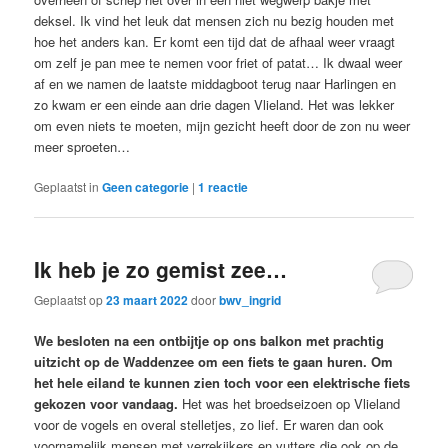
deksel. Ik vind het leuk dat mensen zich nu bezig houden met
hoe het anders kan. Er komt een tijd dat de afhaal weer vraagt
om zelf je pan mee te nemen voor friet of patat… Ik dwaal weer
af en we namen de laatste middagboot terug naar Harlingen en
zo kwam er een einde aan drie dagen Vlieland. Het was lekker
om even niets te moeten, mijn gezicht heeft door de zon nu weer
meer sproeten…
Geplaatst in
Geen categorie
|
1
reactie
Ik heb je zo gemist zee…
Geplaatst op
23 maart 2022
door
bwv_ingrid
We besloten na een ontbijtje op ons balkon met prachtig
uitzicht op de Waddenzee om een fiets te gaan huren. Om
het hele eiland te kunnen zien toch voor een elektrische fiets
gekozen voor vandaag.
Het was het broedseizoen op Vlieland
voor de vogels en overal stelletjes, zo lief. Er waren dan ook
voornamelijk mensen met verrekijkers en vutters die ook op de