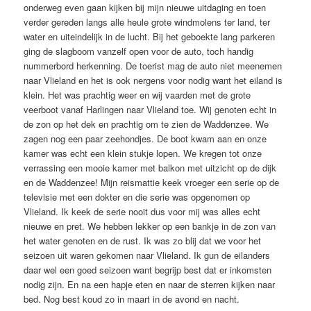
onderweg even gaan kijken bij mijn nieuwe uitdaging en toen
verder gereden langs alle heule grote windmolens ter land, ter
water en uiteindelijk in de lucht. Bij het geboekte lang parkeren
ging de slagboom vanzelf open voor de auto, toch handig
nummerbord herkenning. De toerist mag de auto niet meenemen
naar Vlieland en het is ook nergens voor nodig want het eiland is
klein. Het was prachtig weer en wij vaarden met de grote
veerboot vanaf Harlingen naar Vlieland toe. Wij genoten echt in
de zon op het dek en prachtig om te zien de Waddenzee. We
zagen nog een paar zeehondjes. De boot kwam aan en onze
kamer was echt een klein stukje lopen. We kregen tot onze
verrassing een mooie kamer met balkon met uitzicht op de dijk
en de Waddenzee! Mijn reismattie keek vroeger een serie op de
televisie met een dokter en die serie was opgenomen op
Vlieland. Ik keek de serie nooit dus voor mij was alles echt
nieuwe en pret. We hebben lekker op een bankje in de zon van
het water genoten en de rust. Ik was zo blij dat we voor het
seizoen uit waren gekomen naar Vlieland. Ik gun de eilanders
daar wel een goed seizoen want begrijp best dat er inkomsten
nodig zijn. En na een hapje eten en naar de sterren kijken naar
bed. Nog best koud zo in maart in de avond en nacht.