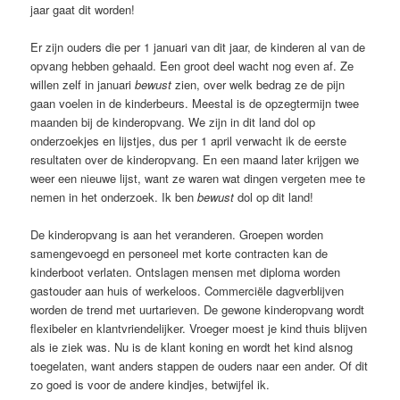
jaar gaat dit worden!
Er zijn ouders die per 1 januari van dit jaar, de kinderen al van de
opvang hebben gehaald. Een groot deel wacht nog even af. Ze
willen zelf in januari
bewust
zien, over welk bedrag ze de pijn
gaan voelen in de kinderbeurs. Meestal is de opzegtermijn twee
maanden bij de kinderopvang. We zijn in dit land dol op
onderzoekjes en lijstjes, dus per 1 april verwacht ik de eerste
resultaten over de kinderopvang. En een maand later krijgen we
weer een nieuwe lijst, want ze waren wat dingen vergeten mee te
nemen in het onderzoek. Ik ben
bewust
dol op dit land!
De kinderopvang is aan het veranderen. Groepen worden
samengevoegd en personeel met korte contracten kan de
kinderboot verlaten. Ontslagen mensen met diploma worden
gastouder aan huis of werkeloos. Commerciële dagverblijven
worden de trend met uurtarieven. De gewone kinderopvang wordt
flexibeler en klantvriendelijker. Vroeger moest je kind thuis blijven
als ie ziek was. Nu is de klant koning en wordt het kind alsnog
toegelaten, want anders stappen de ouders naar een ander. Of dit
zo goed is voor de andere kindjes, betwijfel ik.