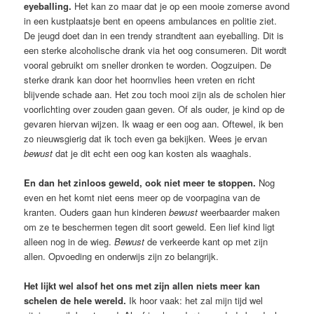
eyeballing.
Het kan zo maar dat je op een mooie zomerse avond
in een kustplaatsje bent en opeens ambulances en politie ziet.
De jeugd doet dan in een trendy strandtent aan eyeballing. Dit is
een sterke alcoholische drank via het oog consumeren. Dit wordt
vooral gebruikt om sneller dronken te worden. Oogzuipen. De
sterke drank kan door het hoornvlies heen vreten en richt
blijvende schade aan. Het zou toch mooi zijn als de scholen hier
voorlichting over zouden gaan geven. Of als ouder, je kind op de
gevaren hiervan wijzen. Ik waag er een oog aan. Oftewel, ik ben
zo nieuwsgierig dat ik toch even ga bekijken. Wees je ervan
bewust
dat je dit echt een oog kan kosten als waaghals.
En dan het zinloos geweld, ook niet meer te stoppen.
Nog
even en het komt niet eens meer op de voorpagina van de
kranten. Ouders gaan hun kinderen
bewust
weerbaarder maken
om ze te beschermen tegen dit soort geweld. Een lief kind ligt
alleen nog in de wieg.
Bewust
de verkeerde kant op met zijn
allen. Opvoeding en onderwijs zijn zo belangrijk.
Het lijkt wel alsof het ons met zijn allen niets meer kan
schelen de hele wereld.
Ik hoor vaak: het zal mijn tijd wel