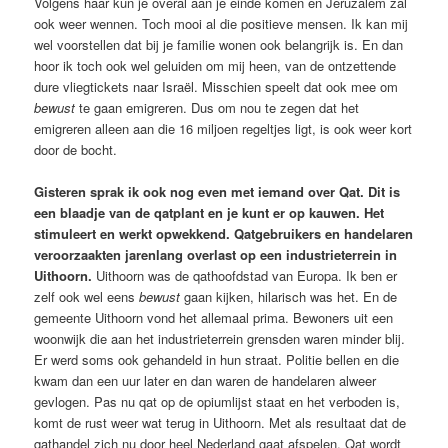
Volgens haar kun je overal aan je einde komen en Jeruzalem zal
ook weer wennen. Toch mooi al die positieve mensen. Ik kan mij
wel voorstellen dat bij je familie wonen ook belangrijk is. En dan
hoor ik toch ook wel geluiden om mij heen, van de ontzettende
dure vliegtickets naar Israël. Misschien speelt dat ook mee om
bewust
te gaan emigreren. Dus om nou te zegen dat het
emigreren alleen aan die 16 miljoen regeltjes ligt, is ook weer kort
door de bocht.
Gisteren sprak ik ook nog even met iemand over Qat. Dit is
een blaadje van de qatplant en je kunt er op kauwen. Het
stimuleert en werkt opwekkend. Qatgebruikers en handelaren
veroorzaakten jarenlang overlast op een industrieterrein in
Uithoorn.
Uithoorn was de qathoofdstad van Europa. Ik ben er
zelf ook wel eens
bewust
gaan kijken, hilarisch was het. En de
gemeente Uithoorn vond het allemaal prima. Bewoners uit een
woonwijk die aan het industrieterrein grensden waren minder blij.
Er werd soms ook gehandeld in hun straat. Politie bellen en die
kwam dan een uur later en dan waren de handelaren alweer
gevlogen. Pas nu qat op de opiumlijst staat en het verboden is,
komt de rust weer wat terug in Uithoorn. Met als resultaat dat de
qathandel zich nu door heel Nederland gaat afspelen. Qat wordt