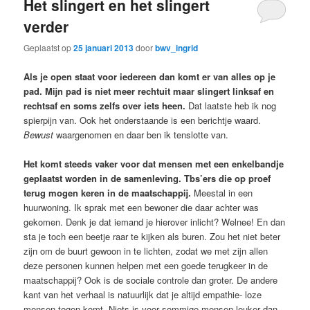
Het slingert en het slingert
verder
Geplaatst op
25 januari 2013
door
bwv_ingrid
Als je open staat voor iedereen dan komt er van alles op je
pad. Mijn pad is niet meer rechtuit maar slingert linksaf en
rechtsaf en soms zelfs over iets heen.
Dat laatste heb ik nog
spierpijn van. Ook het onderstaande is een berichtje waard.
Bewust
waargenomen en daar ben ik tenslotte van.
Het komt steeds vaker voor dat mensen met een enkelbandje
geplaatst worden in de samenleving. Tbs’ers die op proef
terug mogen keren in de maatschappij.
Meestal in een
huurwoning. Ik sprak met een bewoner die daar achter was
gekomen. Denk je dat iemand je hierover inlicht? Welnee! En dan
sta je toch een beetje raar te kijken als buren. Zou het niet beter
zijn om de buurt gewoon in te lichten, zodat we met zijn allen
deze personen kunnen helpen met een goede terugkeer in de
maatschappij? Ook is de sociale controle dan groter. De andere
kant van het verhaal is natuurlijk dat je altijd empathie- loze
mensen tegen komt. Niets is voor sommige mensen leuker dan