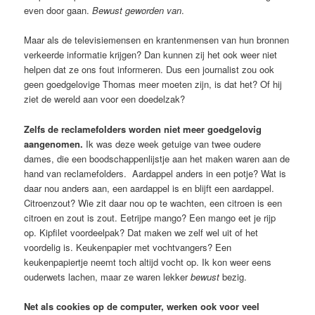
even door gaan.
Bewust geworden van
.
Maar als de televisiemensen en krantenmensen van hun bronnen
verkeerde informatie krijgen? Dan kunnen zij het ook weer niet
helpen dat ze ons fout informeren. Dus een journalist zou ook
geen goedgelovige Thomas meer moeten zijn, is dat het? Of hij
ziet de wereld aan voor een doedelzak?
Zelfs de reclamefolders worden niet meer goedgelovig
aangenomen.
Ik was deze week getuige van twee oudere
dames, die een boodschappenlijstje aan het maken waren aan de
hand van reclamefolders. Aardappel anders in een potje? Wat is
daar nou anders aan, een aardappel is en blijft een aardappel.
Citroenzout? Wie zit daar nou op te wachten, een citroen is een
citroen en zout is zout. Eetrijpe mango? Een mango eet je rijp
op. Kipfilet voordeelpak? Dat maken we zelf wel uit of het
voordelig is. Keukenpapier met vochtvangers? Een
keukenpapiertje neemt toch altijd vocht op. Ik kon weer eens
ouderwets lachen, maar ze waren lekker
bewust
bezig.
Net als cookies op de computer, werken ook voor veel