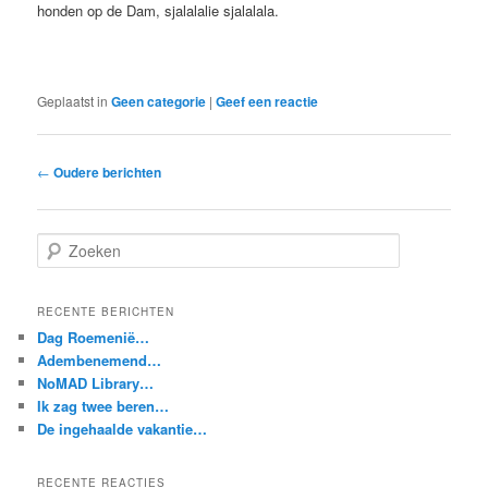
honden op de Dam, sjalalalie sjalalala.
Geplaatst in
Geen categorie
|
Geef een reactie
Berichtnavigatie
←
Oudere berichten
Z
o
e
k
RECENTE BERICHTEN
e
Dag Roemenië…
n
Adembenemend…
NoMAD Library…
Ik zag twee beren…
De ingehaalde vakantie…
RECENTE REACTIES