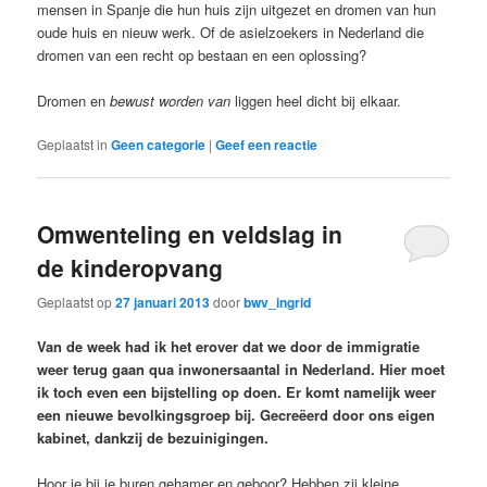
mensen in Spanje die hun huis zijn uitgezet en dromen van hun
oude huis en nieuw werk. Of de asielzoekers in Nederland die
dromen van een recht op bestaan en een oplossing?
Dromen en
bewust worden van
liggen heel dicht bij elkaar.
Geplaatst in
Geen categorie
|
Geef een reactie
Omwenteling en veldslag in
de kinderopvang
Geplaatst op
27 januari 2013
door
bwv_ingrid
Van de week had ik het erover dat we door de immigratie
weer terug gaan qua inwonersaantal in Nederland. Hier moet
ik toch even een bijstelling op doen. Er komt namelijk weer
een nieuwe bevolkingsgroep bij. Gecreëerd door ons eigen
kabinet, dankzij de bezuinigingen.
Hoor je bij je buren gehamer en geboor? Hebben zij kleine