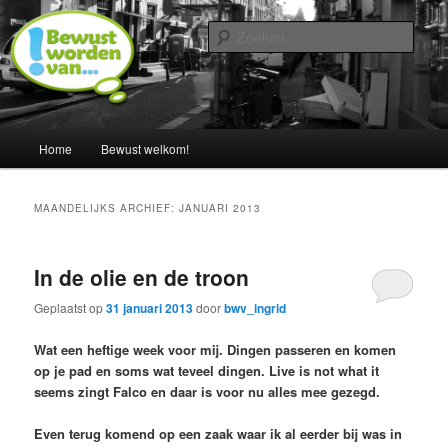
Spring
Spring
Een blog door Ingrid Albers
naar
naar
Zoek
de
de
primaire
secundaire
Nederland bewust maken van…
inhoud
inhoud
Hoofdmenu
Home
Bewust welkom!
MAANDELIJKS ARCHIEF:
JANUARI 2013
In de olie en de troon
Geplaatst op
31 januari 2013
door
bwv_ingrid
Wat een heftige week voor mij. Dingen passeren en komen
op je pad en soms wat teveel dingen. Live is not what it
seems zingt Falco en daar is voor nu alles mee gezegd.
Even terug komend op een zaak waar ik al eerder bij was in