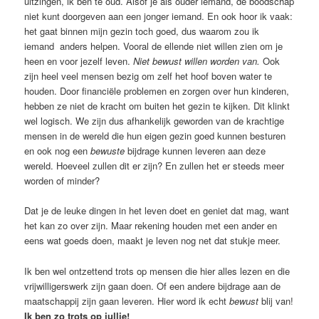
uitzingen, ik ben te oud. Alsof je als ouder iemand, de boodschap
niet kunt doorgeven aan een jonger iemand. En ook hoor ik vaak:
het gaat binnen mijn gezin toch goed, dus waarom zou ik
iemand anders helpen. Vooral de ellende niet willen zien om je
heen en voor jezelf leven.
Niet bewust willen worden
van.
Ook
zijn heel veel mensen bezig om zelf het hoof boven water te
houden. Door financiële problemen en zorgen over hun kinderen,
hebben ze niet de kracht om buiten het gezin te kijken. Dit klinkt
wel logisch. We zijn dus afhankelijk geworden van de krachtige
mensen in de wereld die hun eigen gezin goed kunnen besturen
en ook nog een
bewuste
bijdrage kunnen leveren aan deze
wereld. Hoeveel zullen dit er zijn? En zullen het er steeds meer
worden of minder?
Dat je de leuke dingen in het leven doet en geniet dat mag, want
het kan zo over zijn. Maar rekening houden met een ander en
eens wat goeds doen, maakt je leven nog net dat stukje meer.
Ik ben wel ontzettend trots op mensen die hier alles lezen en die
vrijwilligerswerk zijn gaan doen. Of een andere bijdrage aan de
maatschappij zijn gaan leveren. Hier word ik echt
bewust
blij van!
Ik ben zo trots op jullie!