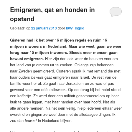
Emigreren, qat en honden in
opstand
Geplaatst op
22 januari 2013
door
bwv_ingrid
Gisteren had ik het over 16 miljoen regels en ruim 16
miljoen inwoners in Nederland. Maar wie weet, gaan we weer
terug naar 15 miljoen inwoners. Steeds meer mensen gaan
bewust emigreren.
Hier zijn dan ook weer de beurzen voor om
het land van je dromen uit te zoeken. Onlangs zijn bekenden
naar Zweden geëmigreerd. Gisteren sprak ik met iemand die met
haar ouders
bewust
gaat emigreren naar Israël. De rest van de
familie woont er al. Ze gaat naar Jeruzalem en ze was er pas
geweest voor een oriëntatieweek. Op een brug bij het hotel stond
een koffertje. Ze werd door een militair gesommeerd om op haar
buik te gaan liggen, met haar handen over haar hoofd. Net als
alle andere mensen. Na het sein veilig, hielp iedereen elkaar weer
overeind en gingen ze weer door met de alledaagse dingen. Ik
zou dan
bewust
in Nederland blijven.