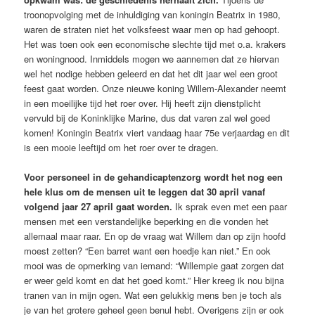
troonopvolging met de inhuldiging van koningin Beatrix in 1980,
waren de straten niet het volksfeest waar men op had gehoopt.
Het was toen ook een economische slechte tijd met o.a. krakers
en woningnood. Inmiddels mogen we aannemen dat ze hiervan
wel het nodige hebben geleerd en dat het dit jaar wel een groot
feest gaat worden. Onze nieuwe koning Willem-Alexander neemt
in een moeilijke tijd het roer over. Hij heeft zijn dienstplicht
vervuld bij de Koninklijke Marine, dus dat varen zal wel goed
komen! Koningin Beatrix viert vandaag haar 75e verjaardag en dit
is een mooie leeftijd om het roer over te dragen.
Voor personeel in de gehandicaptenzorg wordt het nog een
hele klus om de mensen uit te leggen dat 30 april vanaf
volgend jaar 27 april gaat worden.
Ik sprak even met een paar
mensen met een verstandelijke beperking en die vonden het
allemaal maar raar. En op de vraag wat Willem dan op zijn hoofd
moest zetten? “Een barret want een hoedje kan niet.” En ook
mooi was de opmerking van iemand: “Willempie gaat zorgen dat
er weer geld komt en dat het goed komt.” Hier kreeg ik nou bijna
tranen van in mijn ogen. Wat een gelukkig mens ben je toch als
je van het grotere geheel geen benul hebt. Overigens zijn er ook