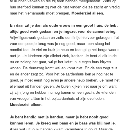
te kunnen verwerken die zij toen hebben meegemaakt. Zelfs op
hun sterfbed kunnen zij niet de rust vinden die ze zacht en vredig
naar het hiernamaals moet brengen.
Moederziel alleen.
En daar zit je dan als oude vrouw in een groot huis. Je hebt
altijd goed werk gedaan en je ingezet voor de samenleving.
Vrijwilligerswerk gedaan en zelfs een lintje hiervoor gekregen. Tot
voor een poosje terug was je nog goed, maar toen sloeg het
noodlot toe. Je viel en brak je heup en toen ging het bergafwaarts
met je. Je kinderen zijn allebei ziek, kanker. Je bent al dik in de
80 en zolang het gaat, wil je het liefst in je eigen huis blijven
wonen. De thuiszorg komt wel en komt niet. En de een zegt zus
en de ander zegt zo. Voor het bejaardenhuis ben je nog net te
goed, je moet eerst nog even je andere heup breken. Je moet het
allemaal uit handen geven. Je buren kijken niet naar je om want
zij zijn jong en hebben nu nog banen en een gezin. Je vrienden
van vroeger zitten in het bejaardenhuis of zijn overleden.
Moederziel alleen.
Je bent handig met je handen, maar je hebt nooit goed
kunnen leren. Je kreeg een baan en je baas was blij met je.
Alles wat uit jouw handen kwam veranderde in goud. Maar de