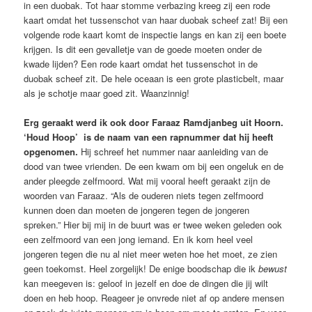
in een duobak. Tot haar stomme verbazing kreeg zij een rode
kaart omdat het tussenschot van haar duobak scheef zat! Bij een
volgende rode kaart komt de inspectie langs en kan zij een boete
krijgen. Is dit een gevalletje van de goede moeten onder de
kwade lijden? Een rode kaart omdat het tussenschot in de
duobak scheef zit. De hele oceaan is een grote plasticbelt, maar
als je schotje maar goed zit. Waanzinnig!
Erg geraakt werd ik ook door Faraaz Ramdjanbeg uit Hoorn.
‘Houd Hoop’ is de naam van een rapnummer dat hij heeft
opgenomen.
Hij schreef het nummer naar aanleiding van de
dood van twee vrienden. De een kwam om bij een ongeluk en de
ander pleegde zelfmoord. Wat mij vooral heeft geraakt zijn de
woorden van Faraaz. “Als de ouderen niets tegen zelfmoord
kunnen doen dan moeten de jongeren tegen de jongeren
spreken.” Hier bij mij in de buurt was er twee weken geleden ook
een zelfmoord van een jong iemand. En ik kom heel veel
jongeren tegen die nu al niet meer weten hoe het moet, ze zien
geen toekomst. Heel zorgelijk! De enige boodschap die ik
bewust
kan meegeven is: geloof in jezelf en doe de dingen die jij wilt
doen en heb hoop. Reageer je onvrede niet af op andere mensen