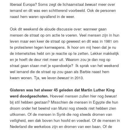
liberaal Europa? Soms zegt de lichaamstaal
bewust
meer over
iemand en dit was een schitterend voorbeeld. Ook de personen
naast hem waren opvallend in de weer.
Ook dit weekend de aloude discussie over: wanneer gaan
mensen de straat op om actie te voeren. Veel mensen zijn in hun
leven maar een keer de straat op geweest en dit was in 1981 om
te protesteren tegen kernwapens. Ik hoor om mij heen dat je nu
de internetsites hebt om je reactie op te zetten. Lekker makkelijk
en je hoeft de deur niet meer uit. Waarom zou je dan nog op
straat gaan staan met je spandoekje? Ik sprak van het weekend
wel iemand die de straat op zou gaan als Barbie naast hem
kwam wonen. Tja, we leven
bewust
in 2013.
Gisteren was het alweer 45 geleden dat Martin Luther King
werd doodgeschoten.
Hoeveel mensen zullen hier nog
bewust
bij stil hebben gestaan? Misschien de mensen in Egypte die hun
droom onder het bewind van Mursi nog steeds niet hebben zien
uitkomen. Of de mensen in Syrië die nog steeds dromen van
veiligheid, een dak boven hun hoofd en voedsel. Of de mensen in
Nederland die werkeloos zijn en dromen van een baan. Of de