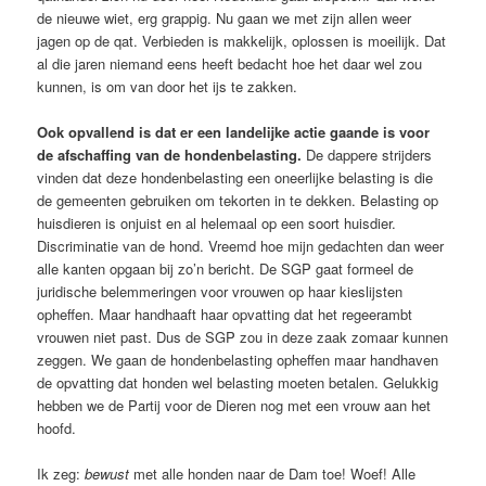
de nieuwe wiet, erg grappig. Nu gaan we met zijn allen weer
jagen op de qat. Verbieden is makkelijk, oplossen is moeilijk. Dat
al die jaren niemand eens heeft bedacht hoe het daar wel zou
kunnen, is om van door het ijs te zakken.
Ook opvallend is dat er een landelijke actie gaande is voor
de afschaffing van de hondenbelasting.
De dappere strijders
vinden dat deze hondenbelasting een oneerlijke belasting is die
de gemeenten gebruiken om tekorten in te dekken. Belasting op
huisdieren is onjuist en al helemaal op een soort huisdier.
Discriminatie van de hond. Vreemd hoe mijn gedachten dan weer
alle kanten opgaan bij zo’n bericht. De SGP gaat formeel de
juridische belemmeringen voor vrouwen op haar kieslijsten
opheffen. Maar handhaaft haar opvatting dat het regeerambt
vrouwen niet past. Dus de SGP zou in deze zaak zomaar kunnen
zeggen. We gaan de hondenbelasting opheffen maar handhaven
de opvatting dat honden wel belasting moeten betalen. Gelukkig
hebben we de Partij voor de Dieren nog met een vrouw aan het
hoofd.
Ik zeg:
bewust
met alle honden naar de Dam toe! Woef! Alle