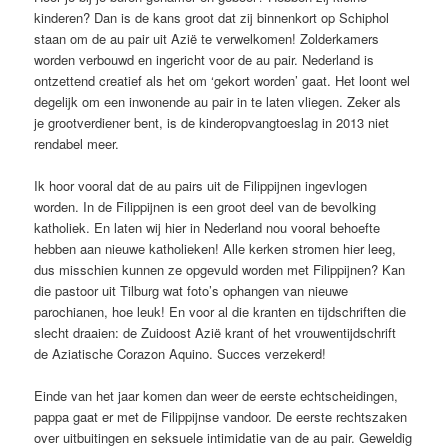
kinderen? Dan is de kans groot dat zij binnenkort op Schiphol
staan om de au pair uit Azië te verwelkomen! Zolderkamers
worden verbouwd en ingericht voor de au pair. Nederland is
ontzettend creatief als het om ‘gekort worden’ gaat. Het loont wel
degelijk om een inwonende au pair in te laten vliegen. Zeker als
je grootverdiener bent, is de kinderopvangtoeslag in 2013 niet
rendabel meer.
Ik hoor vooral dat de au pairs uit de Filippijnen ingevlogen
worden. In de Filippijnen is een groot deel van de bevolking
katholiek. En laten wij hier in Nederland nou vooral behoefte
hebben aan nieuwe katholieken! Alle kerken stromen hier leeg,
dus misschien kunnen ze opgevuld worden met Filippijnen? Kan
die pastoor uit Tilburg wat foto’s ophangen van nieuwe
parochianen, hoe leuk! En voor al die kranten en tijdschriften die
slecht draaien: de Zuidoost Azië krant of het vrouwentijdschrift
de Aziatische Corazon Aquino. Succes verzekerd!
Einde van het jaar komen dan weer de eerste echtscheidingen,
pappa gaat er met de Filippijnse vandoor. De eerste rechtszaken
over uitbuitingen en seksuele intimidatie van de au pair. Geweldig