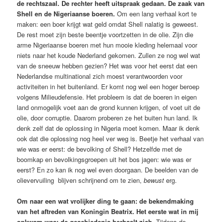
de rechtszaal. De rechter heeft uitspraak gedaan. De zaak van
Shell en de Nigeriaanse boeren.
Om een lang verhaal kort te
maken: een boer krijgt wat geld omdat Shell nalatig is geweest.
De rest moet zijn beste beentje voortzetten in de olie. Zijn die
arme Nigeriaanse boeren met hun mooie kleding helemaal voor
niets naar het koude Nederland gekomen. Zullen ze nog wel wat
van de sneeuw hebben gezien? Het was voor het eerst dat een
Nederlandse multinational zich moest verantwoorden voor
activiteiten in het buitenland. Er komt nog wel een hoger beroep
volgens Milieudefensie. Het probleem is dat de boeren in eigen
land onmogelijk voet aan de grond kunnen krijgen, of voet uit de
olie, door corruptie. Daarom proberen ze het buiten hun land. Ik
denk zelf dat de oplossing in Nigeria moet komen. Maar ik denk
ook dat die oplossing nog heel ver weg is. Beetje het verhaal van
wie was er eerst: de bevolking of Shell? Hetzelfde met de
boomkap en bevolkingsgroepen uit het bos jagen: wie was er
eerst? En zo kan ik nog wel even doorgaan. De beelden van de
olievervuiling blijven schrijnend om te zien,
bewust
erg.
Om naar een wat vrolijker ding te gaan: de bekendmaking
van het aftreden van Koningin Beatrix. Het eerste wat in mij
opkwam was: de geschiedenis herhaalt zich.
Tijdens de