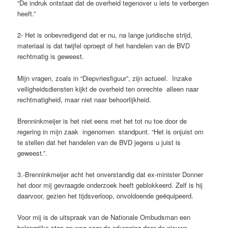
“De indruk ontstaat dat de overheid tegenover u iets te verbergen
heeft.”
2- Het is onbevredigend dat er nu, na lange juridische strijd,
materiaal is dat twijfel oproept of het handelen van de BVD
rechtmatig is geweest.
Mijn vragen, zoals in “Diepvriesfiguur”, zijn actueel. Inzake
veiligheidsdiensten kijkt de overheid ten onrechte alleen naar
rechtmatigheid, maar niet naar behoorlijkheid.
Brenninkmeijer is het niet eens met het tot nu toe door de
regering in mijn zaak ingenomen standpunt. “Het is onjuist om
te stellen dat het handelen van de BVD jegens u juist is
geweest.”.
3.-Brenninkmeijer acht het onverstandig dat ex-minister Donner
het door mij gevraagde onderzoek heeft geblokkeerd. Zelf is hij
daarvoor, gezien het tijdsverloop, onvoldoende geëquipeerd.
Voor mij is de uitspraak van de Nationale Ombudsman een
belangrijke stap op weg naar de erkenning door de nieuwe