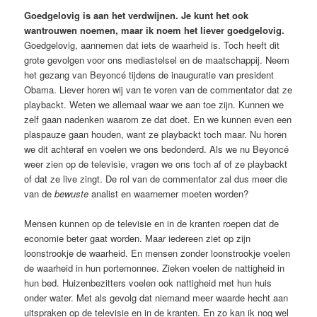
Goedgelovig is aan het verdwijnen. Je kunt het ook
wantrouwen noemen, maar ik noem het liever goedgelovig.
Goedgelovig, aannemen dat iets de waarheid is. Toch heeft dit
grote gevolgen voor ons mediastelsel en de maatschappij. Neem
het gezang van Beyoncé tijdens de inauguratie van president
Obama. Liever horen wij van te voren van de commentator dat ze
playbackt. Weten we allemaal waar we aan toe zijn. Kunnen we
zelf gaan nadenken waarom ze dat doet. En we kunnen even een
plaspauze gaan houden, want ze playbackt toch maar. Nu horen
we dit achteraf en voelen we ons bedonderd. Als we nu Beyoncé
weer zien op de televisie, vragen we ons toch af of ze playbackt
of dat ze live zingt. De rol van de commentator zal dus meer die
van de
bewuste
analist en waarnemer moeten worden?
Mensen kunnen op de televisie en in de kranten roepen dat de
economie beter gaat worden. Maar iedereen ziet op zijn
loonstrookje de waarheid. En mensen zonder loonstrookje voelen
de waarheid in hun portemonnee. Zieken voelen de nattigheid in
hun bed. Huizenbezitters voelen ook nattigheid met hun huis
onder water. Met als gevolg dat niemand meer waarde hecht aan
uitspraken op de televisie en in de kranten. En zo kan ik nog wel